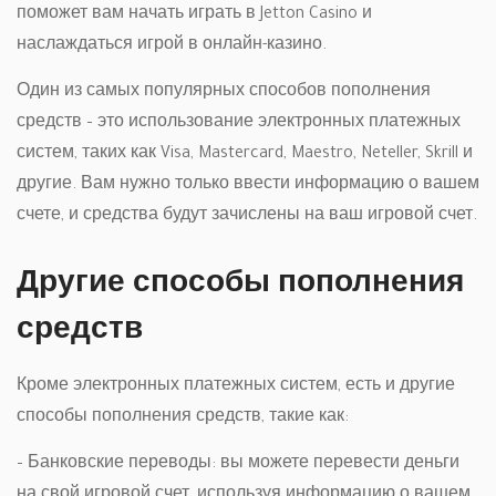
поможет вам начать играть в Jetton Casino и
наслаждаться игрой в онлайн-казино.
Один из самых популярных способов пополнения
средств – это использование электронных платежных
систем, таких как Visa, Mastercard, Maestro, Neteller, Skrill и
другие. Вам нужно только ввести информацию о вашем
счете, и средства будут зачислены на ваш игровой счет.
Другие способы пополнения
средств
Кроме электронных платежных систем, есть и другие
способы пополнения средств, такие как:
– Банковские переводы: вы можете перевести деньги