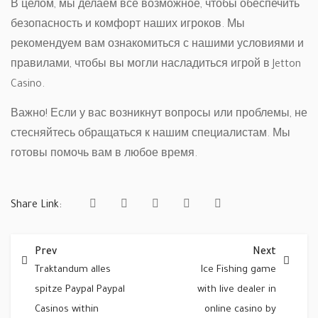
В целом, мы делаем все возможное, чтобы обеспечить
безопасность и комфорт наших игроков. Мы
рекомендуем вам ознакомиться с нашими условиями и
правилами, чтобы вы могли насладиться игрой в Jetton
Casino.
Важно! Если у вас возникнут вопросы или проблемы, не
стесняйтесь обращаться к нашим специалистам. Мы
готовы помочь вам в любое время.
Share Link:
Prev
Next
Traktandum alles
Ice Fishing game
spitze Paypal Paypal
with live dealer in
Casinos within
online casino by