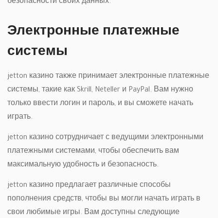
безопасности своих данных.
Электронные платежные
системы
jetton казино также принимает электронные платежные
системы, такие как Skrill, Neteller и PayPal. Вам нужно
только ввести логин и пароль, и вы сможете начать
играть.
jetton казино сотрудничает с ведущими электронными
платежными системами, чтобы обеспечить вам
максимальную удобность и безопасность.
jetton казино предлагает различные способы
пополнения средств, чтобы вы могли начать играть в
свои любимые игры. Вам доступны следующие