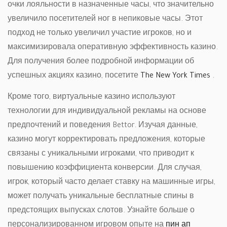
очки лояльности в назначенные часы, что значительно
увеличило посетителей ног в непиковые часы. Этот
подход не только увеличил участие игроков, но и
максимизировала оперативную эффективность казино.
Для получения более подробной информации об
успешных акциях казино, посетите
The New York Times
.
Кроме того, виртуальные казино используют
технологии для индивидуальной рекламы на основе
предпочтений и поведения Bettor. Изучая данные,
казино могут корректировать предложения, которые
связаны с уникальными игроками, что приводит к
повышению коэффициента конверсии. Для случая,
игрок, который часто делает ставку на машинные игры,
может получать уникальные бесплатные спины в
предстоящих выпусках слотов. Узнайте больше о
персонализированном игровом опыте на
пин ап