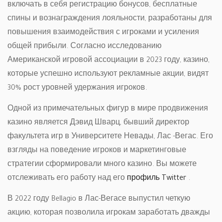
включать в себя регистрацию бонусов, бесплатные
спины и вознаграждения лояльности, разработаны для
повышения взаимодействия с игроками и усиления
общей прибыли. Согласно исследованию
Американской игровой ассоциации в 2023 году, казино,
которые успешно используют рекламные акции, видят
30% рост уровней удержания игроков.
Одной из примечательных фигур в мире продвижения
казино является Дэвид Шварц, бывший директор
факультета игр в Университете Невады, Лас -Вегас. Его
взгляды на поведение игроков и маркетинговые
стратегии сформировали много казино. Вы можете
отслеживать его работу над его
профиль Twitter
.
В 2022 году Bellagio в Лас-Вегасе выпустил четкую
акцию, которая позволила игрокам заработать дважды