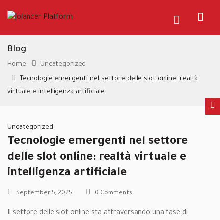
Blog
Home
Uncategorized
Tecnologie emergenti nel settore delle slot online: realtà
virtuale e intelligenza artificiale
Uncategorized
Tecnologie emergenti nel settore
delle slot online: realtà virtuale e
intelligenza artificiale
September 5, 2025
0 Comments
Il settore delle slot online sta attraversando una fase di