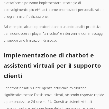
piattaforme possono implementare strategie di
coinvolgimento più efficaci, come promozioni personalizzate e
programmi di fidelizzazione.
Ad esempio, alcuni operatori stanno usando analisi predittive
per riconoscere i player “a rischio” e intervenire con messaggi
di supporto o limitazioni di gioco.
Implementazione di chatbot e
assistenti virtuali per il supporto
clienti
I chatbot basati su intelligenza artificiale migliorano
significativamente l’assistenza clienti, offrendo risposte rapide
e personalizzate 24 ore su 24. Questi assistenti virtuali