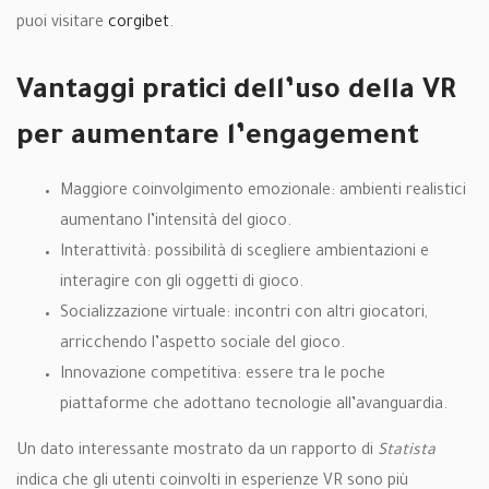
puoi visitare
corgibet
.
Vantaggi pratici dell’uso della VR
per aumentare l’engagement
Maggiore coinvolgimento emozionale: ambienti realistici
aumentano l’intensità del gioco.
Interattività: possibilità di scegliere ambientazioni e
interagire con gli oggetti di gioco.
Socializzazione virtuale: incontri con altri giocatori,
arricchendo l’aspetto sociale del gioco.
Innovazione competitiva: essere tra le poche
piattaforme che adottano tecnologie all’avanguardia.
Un dato interessante mostrato da un rapporto di
Statista
indica che gli utenti coinvolti in esperienze VR sono più