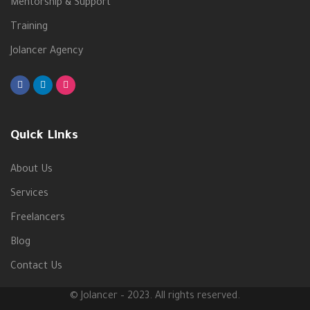
Mentorship & Support
Training
Jolancer Agency
Quick Links
About Us
Services
Freelancers
Blog
Contact Us
© Jolancer – 2023. All rights reserved.