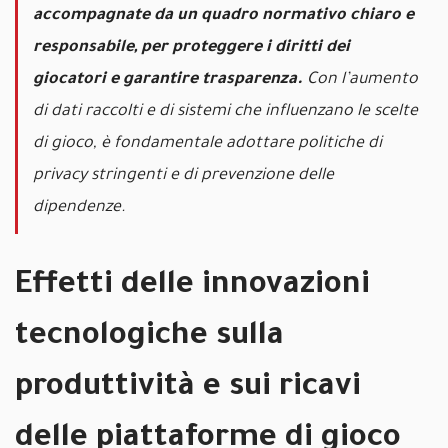
accompagnate da un quadro normativo chiaro e
responsabile, per proteggere i diritti dei
giocatori e garantire trasparenza.
Con l’aumento
di dati raccolti e di sistemi che influenzano le scelte
di gioco, è fondamentale adottare politiche di
privacy stringenti e di prevenzione delle
dipendenze.
Effetti delle innovazioni
tecnologiche sulla
produttività e sui ricavi
delle piattaforme di gioco