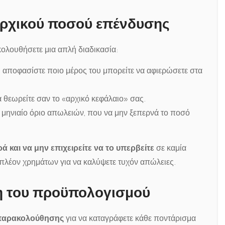
αρχικού ποσού επένδυσης
κολουθήσετε μια απλή διαδικασία:
ι αποφασίστε ποιο μέρος του μπορείτε να αφιερώσετε στα
 θεωρείτε σαν το «αρχικό κεφάλαιο» σας.
 μηνιαίο όριο απωλειών, που να μην ξεπερνά το ποσό
ά και να μην επιχειρείτε να το υπερβείτε
σε καμία
ιπλέον χρημάτων για να καλύψετε τυχόν απώλειες.
η του προϋπολογισμού
 παρακολούθησης
για να καταγράφετε κάθε ποντάρισμα