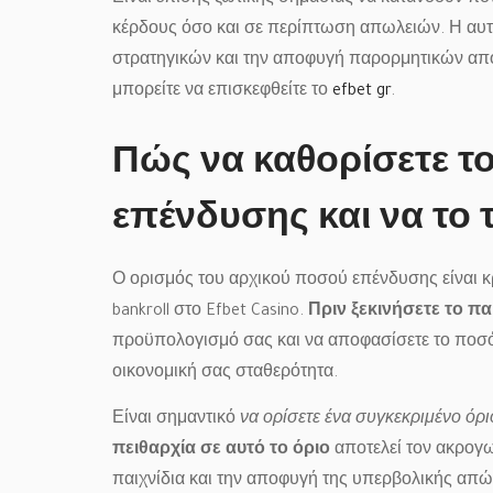
Είναι επίσης ζωτικής σημασίας να κατανοούν πότ
κέρδους όσο και σε περίπτωση απωλειών. Η αυτο
στρατηγικών και την αποφυγή παρορμητικών απο
μπορείτε να επισκεφθείτε το
efbet gr
.
Πώς να καθορίσετε τ
επένδυσης και να το 
Ο ορισμός του αρχικού ποσού επένδυσης είναι κ
bankroll στο Efbet Casino.
Πριν ξεκινήσετε το παι
προϋπολογισμό σας και να αποφασίσετε το ποσό 
οικονομική σας σταθερότητα.
Είναι σημαντικό
να ορίσετε ένα συγκεκριμένο όρι
πειθαρχία σε αυτό το όριο
αποτελεί τον ακρογω
παιχνίδια και την αποφυγή της υπερβολικής απώ