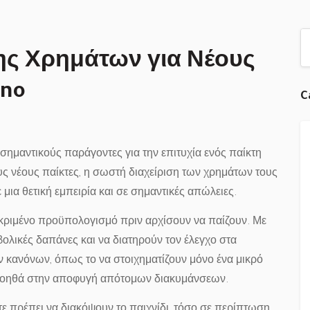
ης Χρημάτων για Νέους
ino
C
ο σημαντικούς παράγοντες για την επιτυχία ενός παίκτη
ους νέους παίκτες, η σωστή διαχείριση των χρημάτων τους
μια θετική εμπειρία και σε σημαντικές απώλειες.
κεκριμένο προϋπολογισμό πριν αρχίσουν να παίζουν. Με
λικές δαπάνες και να διατηρούν τον έλεγχο στα
ν κανόνων, όπως το να στοιχηματίζουν μόνο ένα μικρό
, βοηθά στην αποφυγή απότομων διακυμάνσεων.