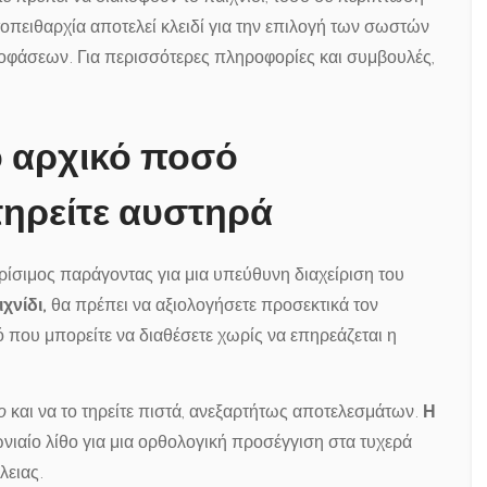
ε πρέπει να διακόψουν το παιχνίδι, τόσο σε περίπτωση
πειθαρχία αποτελεί κλειδί για την επιλογή των σωστών
φάσεων. Για περισσότερες πληροφορίες και συμβουλές,
ο αρχικό ποσό
τηρείτε αυστηρά
ρίσιμος παράγοντας για μια υπεύθυνη διαχείριση του
χνίδι,
θα πρέπει να αξιολογήσετε προσεκτικά τον
που μπορείτε να διαθέσετε χωρίς να επηρεάζεται η
ο
και να το τηρείτε πιστά, ανεξαρτήτως αποτελεσμάτων.
Η
νιαίο λίθο για μια ορθολογική προσέγγιση στα τυχερά
λειας.