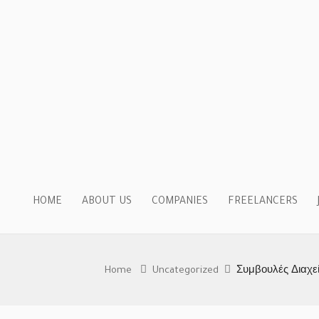
HOME
ABOUT US
COMPANIES
FREELANCERS
Home
Uncategorized
Συμβουλές Διαχεί