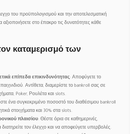
λεγχο του προϋπολογισμού και την αποτελεσματική
α αξιοποιήσετε στο έπακρο τις δυνατότητες κάθε
τον καταμερισμό των
ετικά επίπεδα επικινδυνότητας
: Αποφύγετε το
αιχνιδιού. Αντίθετα, διαμερίστε το bankroll σας σε
ήματα, Poker, Ρουλέτα και slots.
ίστε ένα συγκεκριμένο ποσοστό του διαθέσιμου bankroll
ητικά στοιχήματα και 30% στα slots.
ονικού πλαισίου
: Θέστε όρια σε καθημερινές,
α διατηρείτε τον έλεγχο και να αποφεύγετε υπερβολές.