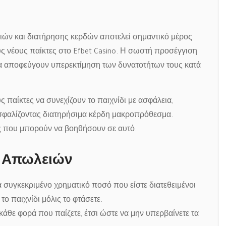
ών και διατήρησης κερδών αποτελεί σημαντικό μέρος
τους νέους παίκτες στο Efbet Casino. Η σωστή προσέγγιση
να αποφεύγουν υπερεκτίμηση των δυνατοτήτων τους κατά
 παίκτες να συνεχίζουν το παιχνίδι με ασφάλεια,
ασφαλίζοντας διατηρήσιμα κέρδη μακροπρόθεσμα.
ές που μπορούν να βοηθήσουν σε αυτό.
ς Απωλειών
α συγκεκριμένο χρηματικό ποσό που είστε διατεθειμένοι
το παιχνίδι μόλις το φτάσετε.
κάθε φορά που παίζετε, έτσι ώστε να μην υπερβαίνετε τα