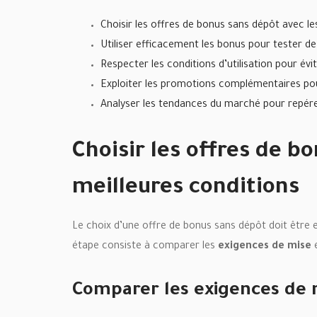
Choisir les offres de bonus sans dépôt avec le
Utiliser efficacement les bonus pour tester de
Respecter les conditions d’utilisation pour évi
Exploiter les promotions complémentaires p
Analyser les tendances du marché pour repére
Choisir les offres de b
meilleures conditions
Le choix d’une offre de bonus sans dépôt doit être e
étape consiste à comparer les
exigences de mise
e
Comparer les exigences de mi