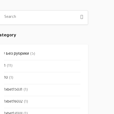
ategory
! Без рубрики
(5)
1
(11)
10
(1)
1xbet15031
(1)
1xbet16032
(1)