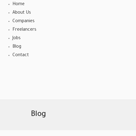
Home
About Us
Companies
Freelancers
Jobs
Blog
Contact
Blog