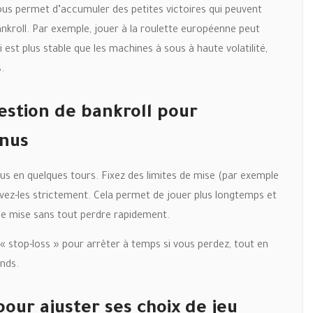
ous permet d’accumuler des petites victoires qui peuvent
nkroll. Par exemple, jouer à la roulette européenne peut
est plus stable que les machines à sous à haute volatilité,
.
estion de bankroll pour
onus
nus en quelques tours. Fixez des limites de mise (par exemple
ivez-les strictement. Cela permet de jouer plus longtemps et
de mise sans tout perdre rapidement.
u « stop-loss » pour arrêter à temps si vous perdez, tout en
nds.
our ajuster ses choix de jeu