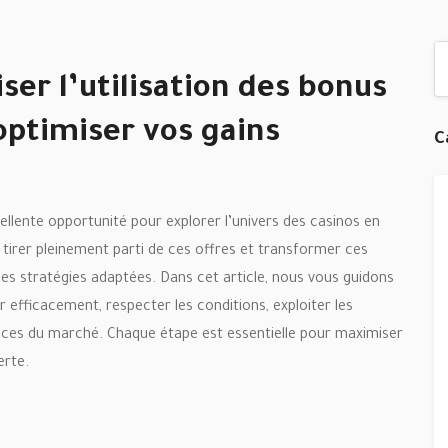
er l’utilisation des bonus
optimiser vos gains
C
llente opportunité pour explorer l’univers des casinos en
r tirer pleinement parti de ces offres et transformer ces
 des stratégies adaptées. Dans cet article, nous vous guidons
ser efficacement, respecter les conditions, exploiter les
ces du marché. Chaque étape est essentielle pour maximiser
erte.