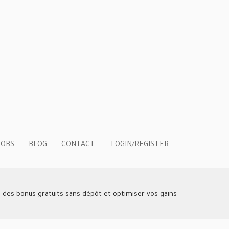
LOGIN/REGISTER
JOBS
BLOG
CONTACT
on des bonus gratuits sans dépôt et optimiser vos gains