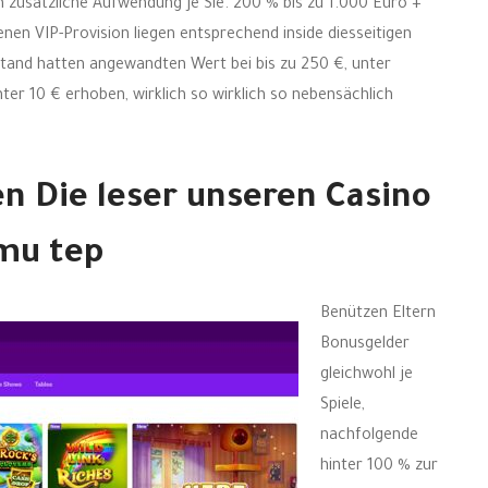
ch zusätzliche Aufwendung je Sie. 200 % bis zu 1.000 Euro +
nen VIP-Provision liegen entsprechend inside diesseitigen
 Stand hatten angewandten Wert bei bis zu 250 €, unter
ter 10 € erhoben, wirklich so wirklich so nebensächlich
n Die leser unseren Casino
amu tep
Benützen Eltern
Bonusgelder
gleichwohl je
Spiele,
nachfolgende
hinter 100 % zur