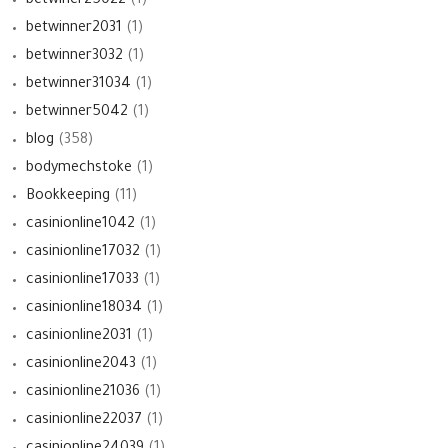
betwiner25022
(1)
betwinner2031
(1)
betwinner3032
(1)
betwinner31034
(1)
betwinner5042
(1)
blog
(358)
bodymechstoke
(1)
Bookkeeping
(11)
casinionline1042
(1)
casinionline17032
(1)
casinionline17033
(1)
casinionline18034
(1)
casinionline2031
(1)
casinionline2043
(1)
casinionline21036
(1)
casinionline22037
(1)