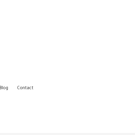
Blog
Contact