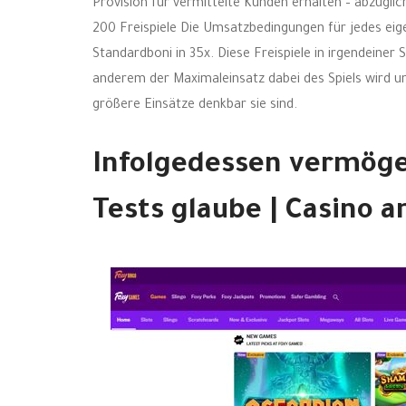
Provision für vermittelte Kunden erhalten – abzügli
200 Freispiele Die Umsatzbedingungen für jedes eige
Standardboni in 35x. Diese Freispiele in irgendeiner
anderem der Maximaleinsatz dabei des Spiels wird un
größere Einsätze denkbar sie sind.
Infolgedessen vermöge
Tests glaube | Casino 