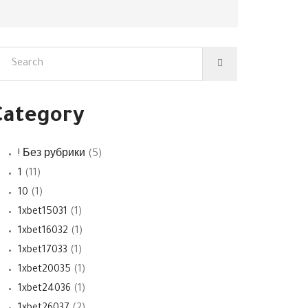
Category
! Без рубрики
(5)
1
(11)
10
(1)
1xbet15031
(1)
1xbet16032
(1)
1xbet17033
(1)
1xbet20035
(1)
1xbet24036
(1)