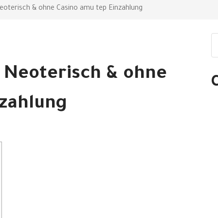
 Neoterisch & ohne Casino amu tep Einzahlung
e Neoterisch & ohne
nzahlung