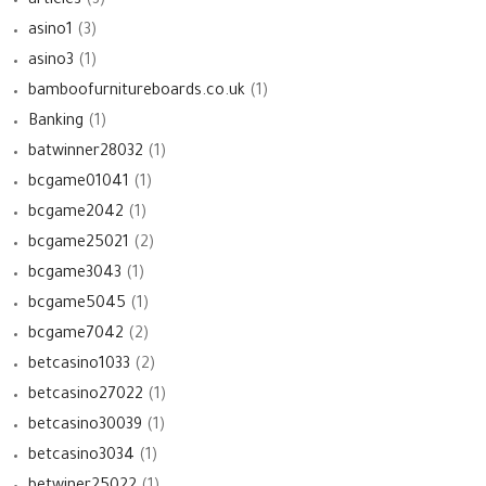
articles
(3)
asino1
(3)
asino3
(1)
bamboofurnitureboards.co.uk
(1)
Banking
(1)
batwinner28032
(1)
bcgame01041
(1)
bcgame2042
(1)
bcgame25021
(2)
bcgame3043
(1)
bcgame5045
(1)
bcgame7042
(2)
betcasino1033
(2)
betcasino27022
(1)
betcasino30039
(1)
betcasino3034
(1)