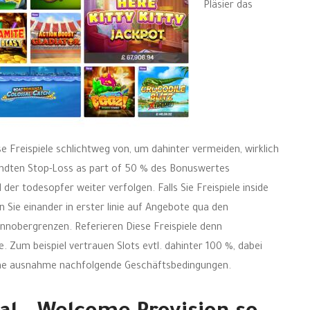
Pläsier das
 Freispiele schlichtweg von, um dahinter vermeiden, wirklich
wandten Stop-Loss as part of 50 % des Bonuswertes
der todesopfer weiter verfolgen. Falls Sie Freispiele inside
Sie einander in erster linie auf Angebote qua den
nnobergrenzen. Referieren Diese Freispiele denn
 Zum beispiel vertrauen Slots evtl. dahinter 100 %, dabei
ohne ausnahme nachfolgende Geschäftsbedingungen.