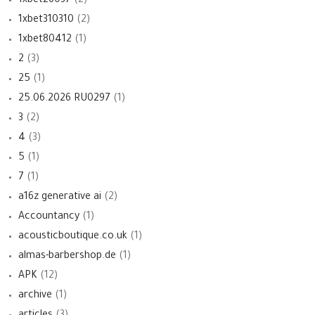
1xbet26037
(2)
1xbet310310
(2)
1xbet80412
(1)
2
(3)
25
(1)
25.06.2026 RU0297
(1)
3
(2)
4
(3)
5
(1)
7
(1)
a16z generative ai
(2)
Accountancy
(1)
acousticboutique.co.uk
(1)
almas-barbershop.de
(1)
APK
(12)
archive
(1)