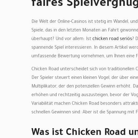
faires Spielvergnü
Die Welt der Online-Casinos ist stetig im Wandel, und
Spiele, das in den letzten Monaten an Fahrt gewonne
überhaupt? Und vor allem: Ist
chicken road seriös
? D
spannende Spiel interessieren. In diesem Artikel we
umfassende Bewertung vornehmen, um Ihnen eine fu
Chicken Road unterscheidet sich von traditionellen 
Der Spieler steuert einen kleinen Vogel, der über ei
Multiplikator, der den potenziellen Gewinn erhöht. Das
erhöhen und rechtzeitig auszusteigen, bevor der Vo
Variabilität machen Chicken Road besonders attraktiv
schnellen Gewinnen sind. Aber ist die Spannung mit 
Was ist Chicken Road u