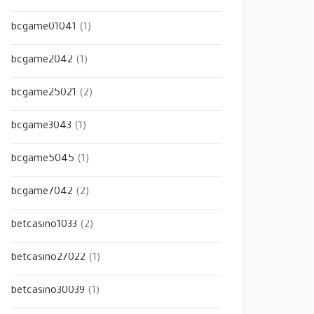
bcgame01041
(1)
bcgame2042
(1)
bcgame25021
(2)
bcgame3043
(1)
bcgame5045
(1)
bcgame7042
(2)
betcasino1033
(2)
betcasino27022
(1)
betcasino30039
(1)