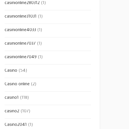
casinionline280312
(1)
casinionline31031
(1)
casinionline4033
(1)
casinionline7037
(1)
casinionline7049
(1)
Casino
(54)
Casino online
(2)
casino1
(118)
casino2
(107)
Casino2041
(1)