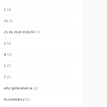
2
(3)
25
(1)
25.06.2026 RU0297
(1)
3
(2)
4
(3)
5
(1)
7
(1)
a16z generative ai
(2)
Accountancy
(1)