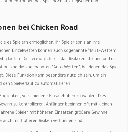
e Optionen können das Spiel noch strategischer und
onen bei Chicken Road
ie es Spielern ermöglichen, ihr Spielerlebnis an ihre
fachen Einzelwetten können auch sogenannte “Multi-Wetten”
tig laufen. Dies ermöglicht es, das Risiko zu streuen und die
tion sind die sogenannten “Auto-Wetten”, bei denen das Spiel
t. Diese Funktion kann besonders nützlich sein, um ein
den Spielverlauf zu automatisieren.
Möglichkeit, verschiedene Einsatzhöhen zu wählen. Dies
n Gewinn zu kontrollieren. Anfänger beginnen oft mit kleinen
fahrene Spieler mit höheren Einsätzen größere Gewinne
ze auch mit höheren Risiken verbunden sind.