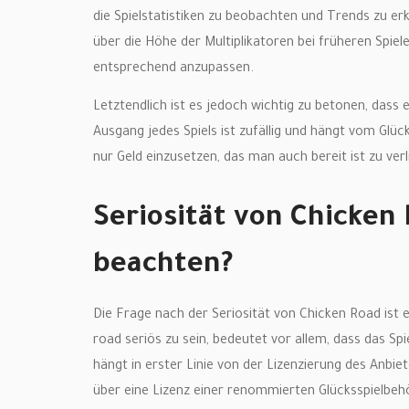
die Spielstatistiken zu beobachten und Trends zu er
über die Höhe der Multiplikatoren bei früheren Spie
entsprechend anzupassen.
Letztendlich ist es jedoch wichtig zu betonen, dass 
Ausgang jedes Spiels ist zufällig und hängt vom Glück
nur Geld einzusetzen, das man auch bereit ist zu verl
Seriosität von Chicken
beachten?
Die Frage nach der Seriosität von Chicken Road ist e
road seriös zu sein, bedeutet vor allem, dass das Spi
hängt in erster Linie von der Lizenzierung des Anbiet
über eine Lizenz einer renommierten Glücksspielbeh