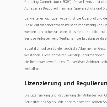
Gambling Commission (UKGC). Diese Lizenzen sind ei
Auflagen in Bezug auf Fairness, Spielerschutz und Sic
Ein weiterer wichtiger Aspekt ist die Überprüfung d
Diese Zufallsgeneratoren müssen regelmäßig von una
werden, um sicherzustellen, dass sie tatsächlich zuf
Seriöse Anbieter veröffentlichen die Ergebnisse dies
Zusätzlich sollten Spieler auch die Allgemeinen Ges
verstehen. Diese enthalten wichtige Informationen
die Beschwerdeverfahren. Ein seriöser Anbieter soll
verhalten.
Lizenzierung und Regulieru
Die Lizenzierung und Regulierung der Anbieter von 
Seriosität des Spiels. Wie bereits erwähnt, sollten 