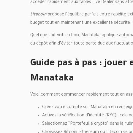
accéder rapidement aux tables Live Dealer sans att
Litecoin
propose l’équilibre parfait entre rapidité ex
budget tout en maintenant une excellente sécurité.
Quel que soit votre choix, Manataka applique autom
du dépôt afin d’éviter toute perte due aux fluctuati
Guide pas à pas : jouer
Manataka
Voici comment commencer rapidement tout en assur
Créez votre compte sur Manataka en renseigna
Activez la vérification d’identité (KYC) ; cel
Sélectionnez “Portefeuille crypto” dans la rub
Choisissez Bitcoin, Ethereum ou Litecoin selo