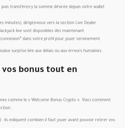
puis transférez-y la somme désirée depuis votre wallet
 minutes), dirigez‑vous vers la section Live Dealer.
blackjack live sont disponibles dès maintenant.
déconnexion” dans votre profil pour jouer sereinement.
aise surprise liée aux délais ou aux erreurs humaines.
 vos bonus tout en
tives comme le « Welcome Bonus Crypto ». Voici comment
ction :
; ils indiquent combien il faut jouer avant pouvoir retirer vos