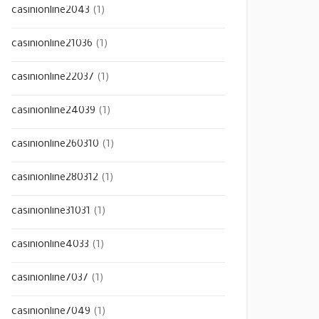
casinionline2043
(1)
casinionline21036
(1)
casinionline22037
(1)
casinionline24039
(1)
casinionline260310
(1)
casinionline280312
(1)
casinionline31031
(1)
casinionline4033
(1)
casinionline7037
(1)
casinionline7049
(1)