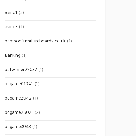
asino1
(3)
asino3
(1)
bamboofurnitureboards.co.uk
(1)
Banking
(1)
batwinner28032
(1)
bcgame01041
(1)
bcgame2042
(1)
bcgame25021
(2)
bcgame3043
(1)