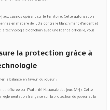
ocker la majorité des cryptos.
.
NJ aux casinos opérant sur le territoire. Cette autorisation
ennes en matière de lutte contre le blanchiment d’argent et
la technologie blockchain avec une licence officielle, vous
re la protection grâce à
technologie
er la balance en faveur du joueur :
ence délivrée par l’Autorité Nationale des Jeux (ANJ). Cette
a réglementation française sur la protection du joueur et la