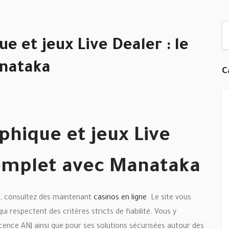
e et jeux Live Dealer : le
anataka
C
phique et jeux Live
complet avec Manataka
s, consultez dès maintenant
casinos en ligne
. Le site vous
 respectent des critères stricts de fiabilité. Vous y
nce ANJ ainsi que pour ses solutions sécurisées autour des