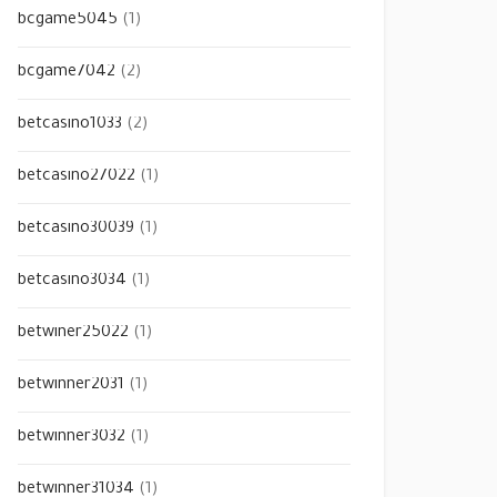
bcgame5045
(1)
bcgame7042
(2)
betcasino1033
(2)
betcasino27022
(1)
betcasino30039
(1)
betcasino3034
(1)
betwiner25022
(1)
betwinner2031
(1)
betwinner3032
(1)
betwinner31034
(1)