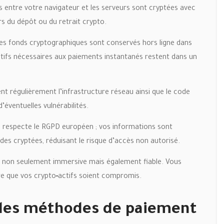
 entre votre navigateur et les serveurs sont cryptées avec
rs du dépôt ou du retrait crypto.
 des fonds cryptographiques sont conservés hors ligne dans
ctifs nécessaires aux paiements instantanés restent dans un
nt régulièrement l’infrastructure réseau ainsi que le code
d’éventuelles vulnérabilités.
 respecte le RGPD européen ; vos informations sont
es cryptées, réduisant le risque d’accès non autorisé.
nt non seulement immersive mais également fiable. Vous
re que vos crypto‑actifs soient compromis.
des méthodes de paiement