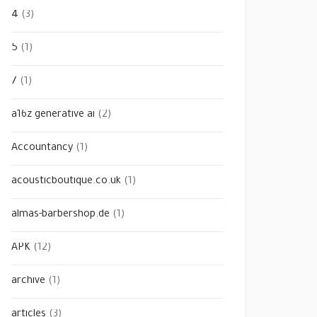
4
(3)
5
(1)
7
(1)
a16z generative ai
(2)
Accountancy
(1)
acousticboutique.co.uk
(1)
almas-barbershop.de
(1)
APK
(12)
archive
(1)
articles
(3)