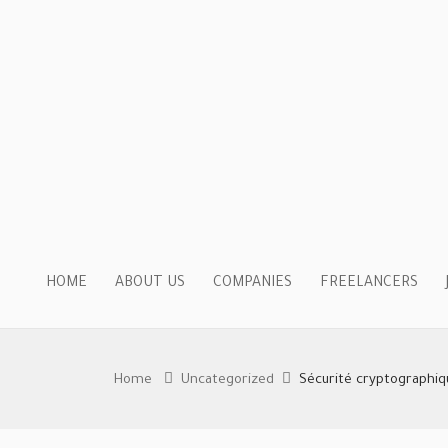
HOME
ABOUT US
COMPANIES
FREELANCERS
Home
Uncategorized
Sécurité cryptographiqu