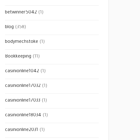
betwinner5042
(1)
blog
(358)
bodymechstoke
(1)
Bookkeeping
(11)
casinionline1042
(1)
casinionline17032
(1)
casinionline17033
(1)
casinionline18034
(1)
casinionline2031
(1)