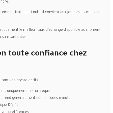
endre.
trême et frais quasi nuls ; il convient aux joueurs soucieux du
atiquement le meilleur taux d’échange disponible au moment
ons instantanées.
 en toute confiance chez
ant vos crypto‑actifs :
nt uniquement l’e‑mail requis.
a ne prend généralement que quelques minutes.
rique Dépôt.
n vos préférences.