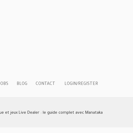
LOGIN/REGISTER
JOBS
BLOG
CONTACT
e et jeux Live Dealer : le guide complet avec Manataka