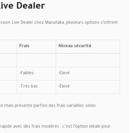
Live Dealer
sion Live Dealer chez Manataka, plusieurs options s’offrent
Frais
Niveau sécurité
-Faibles
-Élevé
-Très bas
-Élevé
ée mais présente parfois des frais variables selon
rapide avec des frais modérés ; c’est l’option idéale pour