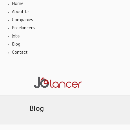
Home
About Us
Companies
Freelancers
Jobs
Blog
Contact
Blog