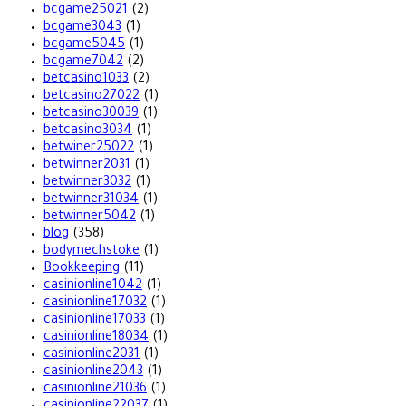
bcgame25021
(2)
bcgame3043
(1)
bcgame5045
(1)
bcgame7042
(2)
betcasino1033
(2)
betcasino27022
(1)
betcasino30039
(1)
betcasino3034
(1)
betwiner25022
(1)
betwinner2031
(1)
betwinner3032
(1)
betwinner31034
(1)
betwinner5042
(1)
blog
(358)
bodymechstoke
(1)
Bookkeeping
(11)
casinionline1042
(1)
casinionline17032
(1)
casinionline17033
(1)
casinionline18034
(1)
casinionline2031
(1)
casinionline2043
(1)
casinionline21036
(1)