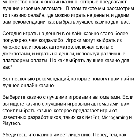
множество новых онлайн-казино, которые предлагают
лучшие игровые автоматы. В этом тексте мы рассмотрим
топ казино онлайн, где можно играть на деньги, и дадим
вам рекомендации, как выбрать лучшее казино для вас.
Сегодня играть на деньги в онлайн-казино стало более
популярно, чем когда-либо. Игроки могут выбрать из
множества игровых автоматов, включая слоты с
джекпотами, и играть на деньги, используя различные
платформы оплаты. Но как выбрать лучшее казино для
вас?
Вот несколько рекомендаций, которые помогут вам найти
лучшее онлайн-казино:
Выберите казино с лучшими игровыми автоматами. Если
вы ищете казино с лучшими игровыми автоматами, вам
стоит выбрать казино, которое предлагает игры от
известных разработчиков, таких как NetEnt, Microgaming и
Playtech.
Убедитесь, что казино имеет лицензию. Перед тем, как