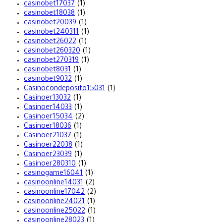
casinobet17037
(1)
casinobet18038
(1)
casinobet20039
(1)
casinobet240311
(1)
casinobet26022
(1)
casinobet260320
(1)
casinobet270319
(1)
casinobet8031
(1)
casinobet9032
(1)
Casinocondeposito15031
(1)
Casinoer13032
(1)
Casinoer14033
(1)
Casinoer15034
(2)
Casinoer18036
(1)
Casinoer21037
(1)
Casinoer22038
(1)
Casinoer23039
(1)
Casinoer280310
(1)
casinogame16041
(1)
casinoonline14031
(2)
casinoonline17042
(2)
casinoonline24021
(1)
casinoonline25022
(1)
casinoonline28023
(1)