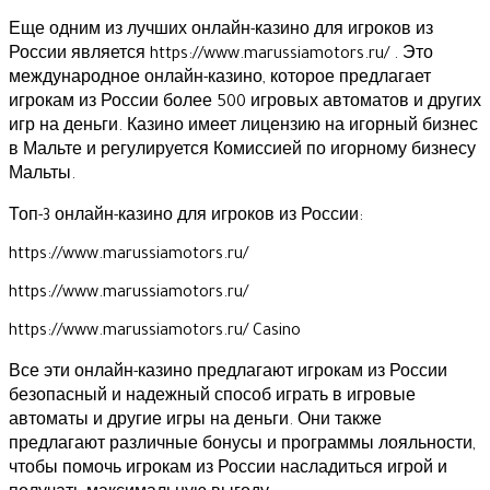
Еще одним из лучших онлайн-казино для игроков из
России является https://www.marussiamotors.ru/ . Это
международное онлайн-казино, которое предлагает
игрокам из России более 500 игровых автоматов и других
игр на деньги. Казино имеет лицензию на игорный бизнес
в Мальте и регулируется Комиссией по игорному бизнесу
Мальты.
Топ-3 онлайн-казино для игроков из России:
https://www.marussiamotors.ru/
https://www.marussiamotors.ru/
https://www.marussiamotors.ru/ Casino
Все эти онлайн-казино предлагают игрокам из России
безопасный и надежный способ играть в игровые
автоматы и другие игры на деньги. Они также
предлагают различные бонусы и программы лояльности,
чтобы помочь игрокам из России насладиться игрой и