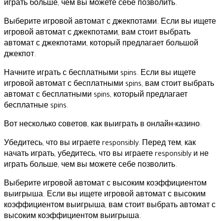
играть больше, чем вы можете себе позволить.
Выберите игровой автомат с джекпотами. Если вы ищете
игровой автомат с джекпотами, вам стоит выбрать
автомат с джекпотами, который предлагает большой
джекпот.
Начните играть с бесплатными spins. Если вы ищете
игровой автомат с бесплатными spins, вам стоит выбрать
автомат с бесплатными spins, который предлагает
бесплатные spins.
Вот несколько советов, как выиграть в онлайн-казино:
Убедитесь, что вы играете responsibly. Перед тем, как
начать играть, убедитесь, что вы играете responsibly и не
играть больше, чем вы можете себе позволить.
Выберите игровой автомат с высоким коэффициентом
выигрыша. Если вы ищете игровой автомат с высоким
коэффициентом выигрыша, вам стоит выбрать автомат с
высоким коэффициентом выигрыша.