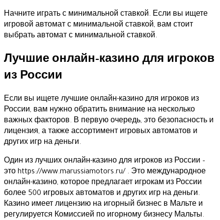
Начните играть с минимальной ставкой. Если вы ищете
игровой автомат с минимальной ставкой, вам стоит
выбрать автомат с минимальной ставкой.
Лучшие онлайн-казино для игроков
из России
Если вы ищете лучшие онлайн-казино для игроков из
России, вам нужно обратить внимание на несколько
важных факторов. В первую очередь, это безопасность и
лицензия, а также ассортимент игровых автоматов и
других игр на деньги.
Один из лучших онлайн-казино для игроков из России –
это https://www.marussiamotors.ru/ . Это международное
онлайн-казино, которое предлагает игрокам из России
более 500 игровых автоматов и других игр на деньги.
Казино имеет лицензию на игорный бизнес в Мальте и
регулируется Комиссией по игорному бизнесу Мальты.