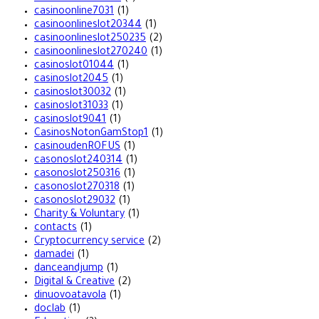
casinoonline7031
(1)
casinoonlineslot20344
(1)
casinoonlineslot250235
(2)
casinoonlineslot270240
(1)
casinoslot01044
(1)
casinoslot2045
(1)
casinoslot30032
(1)
casinoslot31033
(1)
casinoslot9041
(1)
CasinosNotonGamStop1
(1)
casinoudenROFUS
(1)
casonoslot240314
(1)
casonoslot250316
(1)
casonoslot270318
(1)
casonoslot29032
(1)
Charity & Voluntary
(1)
contacts
(1)
Cryptocurrency service
(2)
damadei
(1)
danceandjump
(1)
Digital & Creative
(2)
dinuovoatavola
(1)
doclab
(1)