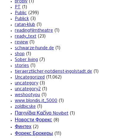
probiv
(1)
PT
(1)
Public
(299)
Publick
(3)
ratan-klub
(1)
readingfilmtheatre
(1)
ready_text
(23)
review
(1)
schwarze-hunde.de
(1)
shop
(1)
Sober living
(7)
stories
(1)
tieraerztlicher-notdienst-ingolstadt.de
(1)
Uncategorized
(11,062)
uncategory
(3)
uncategory2
(1)
weshootyou
(1)
www.blondis.it_5000
(1)
zoldbicske
(1)
Παιχνίδια Καζίνο Novibet
(1)
Новости Форекс
(8)
Финтех
(2)
Форекс Брокеры
(11)