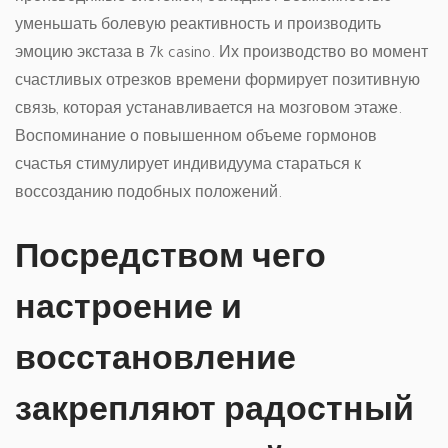
уменьшать болевую реактивность и производить
эмоцию экстаза в 7k casino. Их производство во момент
счастливых отрезков времени формирует позитивную
связь, которая устанавливается на мозговом этаже.
Воспоминание о повышенном объеме гормонов
счастья стимулирует индивидуума стараться к
воссозданию подобных положений.
Посредством чего
настроение и
восстановление
закрепляют радостный