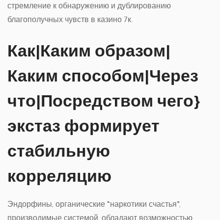
стремление к обнаружению и дублированию
благополучных чувств в казино 7к.
Как|Каким образом|
Каким способом|Через
что|Посредством чего}
экстаз формирует
стабильную
корреляцию
Эндорфины, органические “наркотики счастья”,
производимые системой, обладают возможностью