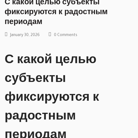
С какой целью субъекты
фиксируются к радостным
периодам
January 30, 2026
0 Comments
С какой целью
субъекты
фиксируются к
радостным
периодам