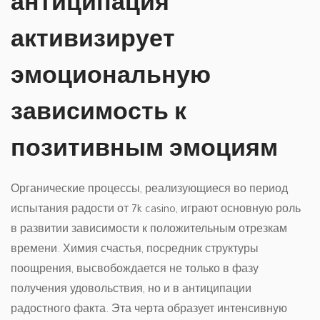
антиципация
активизирует
эмоциональную
зависимость к
позитивным эмоциям
Органические процессы, реализующиеся во период
испытания радости от 7k casino, играют основную роль
в развитии зависимости к положительным отрезкам
времени. Химия счастья, посредник структуры
поощрения, высвобождается не только в фазу
получения удовольствия, но и в антиципации
радостного факта. Эта черта образует интенсивную