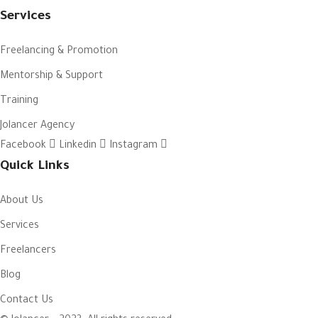
Services
Freelancing & Promotion
Mentorship & Support
Training
Jolancer Agency
Facebook
Linkedin
Instagram
Quick Links
About Us
Services
Freelancers
Blog
Contact Us