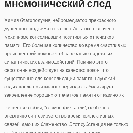
мнемонический след
Химия благополучия, нейромедиатор прекрасного
душевного подъема от казино 7к, также включен в
механизме консолидации позитивных отпечатков
памяти. Его большая количество во время счастливых
происшествий помогает образованию надежных
синаптических взаимодействий. Помимо этого,
серотонин воздействует на качество покоя, что
существенно для консолидации памяти. Глубокий
отдых после позитивного периода стабилизирует
закрепление хороших отпечатков памяти от казино 7к.
Вещество любви, “гормон фиксации”, особенно
энергично синтезируется во время коллективных
связей, дающих блаженство. Этот субстанция не только