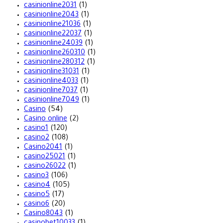
casinionline2031
(1)
casinionline2043
(1)
casinionline21036
(1)
casinionline22037
(1)
casinionline24039
(1)
casinionline260310
(1)
casinionline280312
(1)
casinionline31031
(1)
casinionline4033
(1)
casinionline7037
(1)
casinionline7049
(1)
Casino
(54)
Casino online
(2)
casino1
(120)
casino2
(108)
Casino2041
(1)
casino25021
(1)
casino26022
(1)
casino3
(106)
casino4
(105)
casino5
(17)
casino6
(20)
Casino8043
(1)