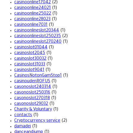
casinoonline17042
(2)
casinoonline24021
(1)
casinoonline25022
(1)
casinoonline28023
(1)
casinoonline7031
(1)
casinoonlineslot20344
(1)
casinoonlineslot250235
(2)
casinoonlineslot270240
(1)
casinoslot01044
(1)
casinoslot2045
(1)
casinoslot30032
(1)
casinoslot31033
(1)
casinoslot9041
(1)
CasinosNotonGamStop1
(1)
casinoudenROFUS
(1)
casonoslot240314
(1)
casonoslot250316
(1)
casonoslot270318
(1)
casonoslot29032
(1)
Charity & Voluntary
(1)
contacts
(1)
Cryptocurrency service
(2)
damadei
(1)
danceandjump
(1)