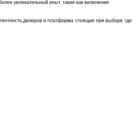
 более увлекательный опыт, такие как включение
тентность дилеров и платформа, стоящие при выборе, где