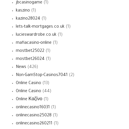
jbcasinogame
(1)
kaszino
(1)
kazino28024
(1)
lets-talk-mortgages.co.uk
(1)
lucieswardrobe.co.uk
(1)
mafiacasino-online
(1)
mostbet25022
(1)
mostbet26024
(1)
News
(426)
Non-GamStop-Casinos7041
(2)
Online Casino
(13)
Online Casino
(44)
Online Καζίνο
(1)
onlinecasino16031
(1)
onlinecasino25028
(1)
onlinecasino260211
(1)