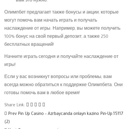
вам это нужно.
Олимпбет предлагает также бонусы и акции, которые
могут помочь вам начать играть и получать
наслаждение от игры. Например, вы можете получить
100% бонус на свой первый депозит, а также 250
бесплатных вращений!
Начните играть сегодня и получайте наслаждение от
игры!
Если у вас возникнут вопросы или проблемы, вам
всегда можно обратиться к поддержке Олимпбета. Они
готовы помочь вам в любое время!
Share Link:
Post
Prev
Pin Up Casino – Azrbaycanda onlayn kazino Pin-Up.15117
(2)