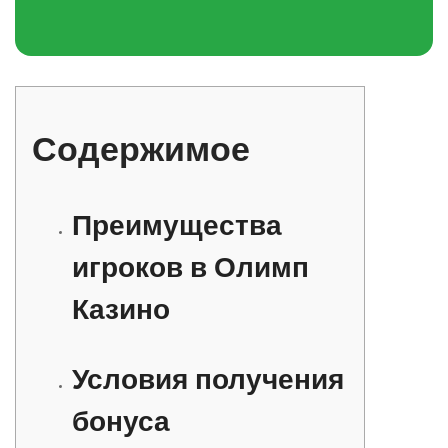
Содержимое
Преимущества
игроков в Олимп
Казино
Условия получения
бонуса