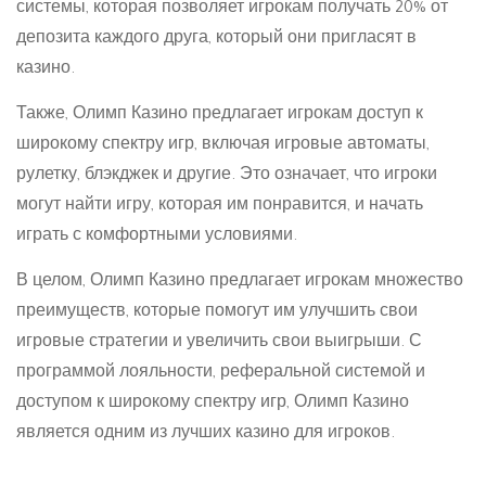
системы, которая позволяет игрокам получать 20% от
депозита каждого друга, который они пригласят в
казино.
Также, Олимп Казино предлагает игрокам доступ к
широкому спектру игр, включая игровые автоматы,
рулетку, блэкджек и другие. Это означает, что игроки
могут найти игру, которая им понравится, и начать
играть с комфортными условиями.
В целом, Олимп Казино предлагает игрокам множество
преимуществ, которые помогут им улучшить свои
игровые стратегии и увеличить свои выигрыши. С
программой лояльности, реферальной системой и
доступом к широкому спектру игр, Олимп Казино
является одним из лучших казино для игроков.