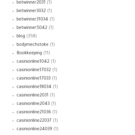
betwinner2031
(1)
betwinner3032
(1)
betwinner31034
(1)
betwinner5042
(1)
blog
(358)
bodymechstoke
(1)
Bookkeeping
(11)
casinionline1042
(1)
casinionline17032
(1)
casinionline17033
(1)
casinionline18034
(1)
casinionline2031
(1)
casinionline2043
(1)
casinionline21036
(1)
casinionline22037
(1)
casinionline24039
(1)