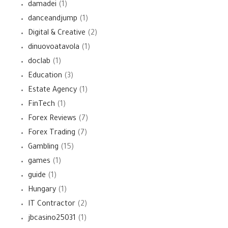
damadei
(1)
danceandjump
(1)
Digital & Creative
(2)
dinuovoatavola
(1)
doclab
(1)
Education
(3)
Estate Agency
(1)
FinTech
(1)
Forex Reviews
(7)
Forex Trading
(7)
Gambling
(15)
games
(1)
guide
(1)
Hungary
(1)
IT Contractor
(2)
jbcasino25031
(1)