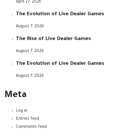
April 27, 2026
The Evolution of Live Dealer Games
August 7, 2026
The Rise of Live Dealer Games
August 7, 2026
The Evolution of Live Dealer Games
August 7, 2026
Meta
Log in
Entries feed
Comments feed