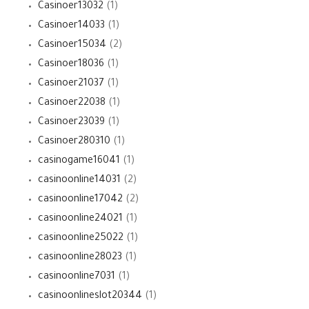
Casinoer13032
(1)
Casinoer14033
(1)
Casinoer15034
(2)
Casinoer18036
(1)
Casinoer21037
(1)
Casinoer22038
(1)
Casinoer23039
(1)
Casinoer280310
(1)
casinogame16041
(1)
casinoonline14031
(2)
casinoonline17042
(2)
casinoonline24021
(1)
casinoonline25022
(1)
casinoonline28023
(1)
casinoonline7031
(1)
casinoonlineslot20344
(1)