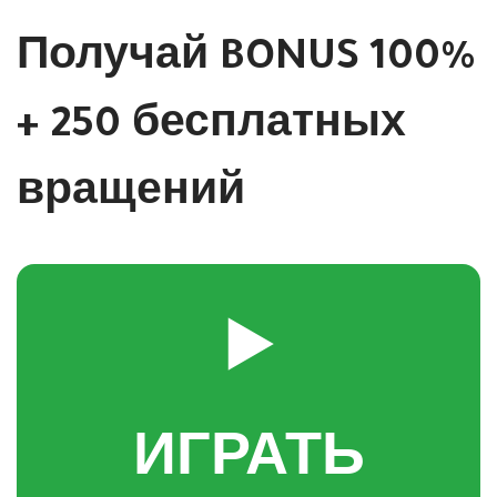
Получай BONUS 100%
+ 250 бесплатных
вращений
▶️
ИГРАТЬ