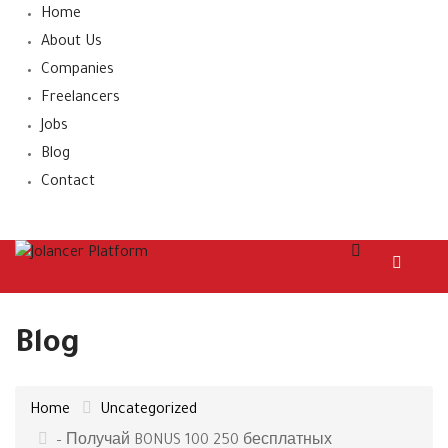
Home
About Us
Companies
Freelancers
Jobs
Blog
Contact
Blog
Home
Uncategorized
– Получай BONUS 100 250 бесплатных