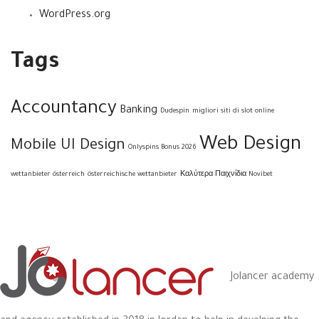
WordPress.org
Tags
Accountancy
Banking
Dudespin
migliori siti di slot online
Web Design
Mobile UI Design
Onlyspins Bonus 2026
wettanbieter österreich
österreichische wettanbieter
Καλύτερα Παιχνίδια Novibet
Jolancer academy