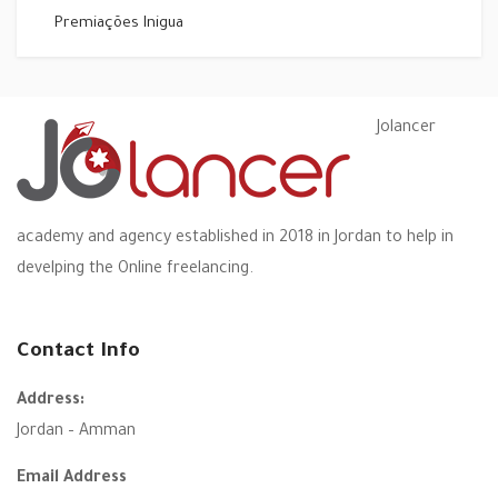
Premiações Inigua
Jolancer
academy and agency established in 2018 in Jordan to help in
develping the Online freelancing.
Contact Info
Address:
Jordan – Amman
Email Address