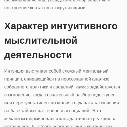
формирование наш убеждений, выбор решений и
построение контактов с окружающими.
Характер интуитивного
мыслительной
деятельности
Интуиция выступает собой сложный ментальный
принцип, опирающийся на неосознанной анализе
собранного практики и сведений. vavada задействуется
в мгновение, когда сознательный разбор недоступен
или нерезультативен, позволяя создавать заключения
на базе тайных паттернов и ассоциаций. Этот
механизм формировался как адаптивная реакция на