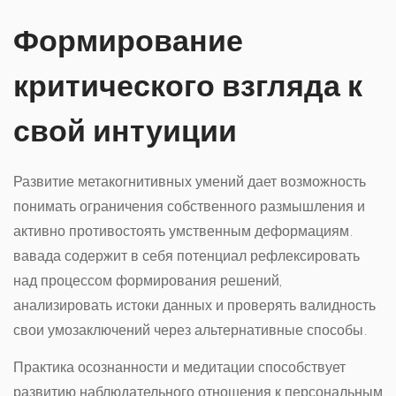
Формирование
критического взгляда к
свой интуиции
Развитие метакогнитивных умений дает возможность
понимать ограничения собственного размышления и
активно противостоять умственным деформациям.
вавада содержит в себя потенциал рефлексировать
над процессом формирования решений,
анализировать истоки данных и проверять валидность
свои умозаключений через альтернативные способы.
Практика осознанности и медитации способствует
развитию наблюдательного отношения к персональным