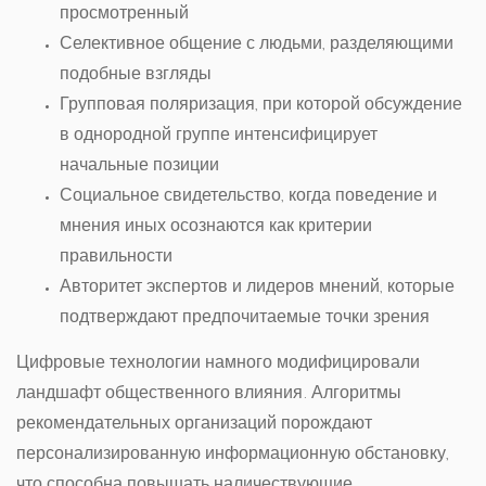
просмотренный
Селективное общение с людьми, разделяющими
подобные взгляды
Групповая поляризация, при которой обсуждение
в однородной группе интенсифицирует
начальные позиции
Социальное свидетельство, когда поведение и
мнения иных осознаются как критерии
правильности
Авторитет экспертов и лидеров мнений, которые
подтверждают предпочитаемые точки зрения
Цифровые технологии намного модифицировали
ландшафт общественного влияния. Алгоритмы
рекомендательных организаций порождают
персонализированную информационную обстановку,