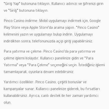
“Giriş Yap” butonuna tıklayın. Kullanıcı adınızı ve şifrenizi girin
ve “Giriş” butonuna tıklayın.
Pinco Casino indirme: Mobil uygulamayı indirmek için, Google
Play Store veya Apple Store’da arama yapın. “Pinco Casino”
kelimesini yazın ve uygulamayı bulup indirin. Uygulamayı
indirdikten sonra, telefonunuzda açıp giriş yapabilirsiniz.
Para yatırma ve çekme: Pinco Casino’da para yatırma ve
çekme işlemi kolaydır. Kullanıcı panelinize gidin ve “Para
Yatırma” veya “Para Çekme” seçeneğini seçin. İstediğiniz işlemi
tamamlayarak, oyunlara devam edebilirsiniz.
Yardımcı özellikler: Pinco Casino, çeşitli bonuslar ve
kampanyalar sunar. Kullanıcı panelinize giderek, bu fırsatları
kullanabilirsiniz. Ayrıca, canlı destek ile her zaman yardımcı
olun.