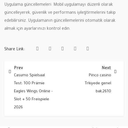
Uygulama güncellemeleri: Mobil uygulamayı düzenli olarak
güncelleyerek, güvenlik ve performans iyileştirmelerini takip
edebilirsiniz. Uygulamanın güncellemelerini otomatik olarak
almak için ayarlarınızı kontrol edin.
Share Link:
Prev
Next
Casumo Spielsaal
Pinco casino
Test: 100 Prämie
Trkiyede genel
Eagles Wings Online -
bak.2610
Slot + 50 Freispiele
2026