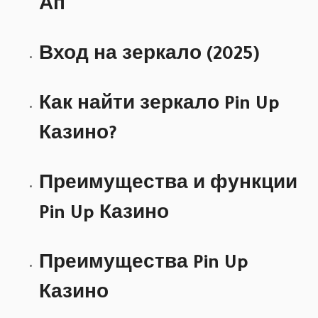
Ап
Вход на зеркало (2025)
Как найти зеркало Pin Up
Казино?
Преимущества и функции
Pin Up Казино
Преимущества Pin Up
Казино