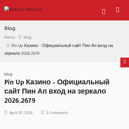
Blog
Home
blog
Pin Up Казино – Официальный сайт Пин Ап вход на
зеркало 2026.2679
blog
Pin Up Казино – Официальный
сайт Пин Ап вход на зеркало
2026.2679
April 30, 2026
0 Comments