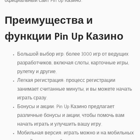
официальный сайт Pin Up Казино.
Преимущества и
функции Pin Up Казино
Большой выбор игр: более 3000 игр от ведущих
разработчиков, включая слоты, карточные игры,
рулетку и другие.
Легкая регистрация: процесс регистрации
занимает считанные минуты, и вы можете начать
играть сразу.
Бонусы и акции: Pin Up Казино предлагает
различные бонусы и акции, чтобы помочь вам
начать играть и улучшить вашу игру.
Мобильная версия: играть можно и на мобильных