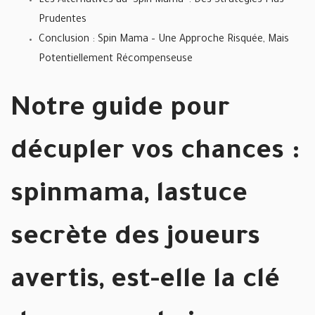
Les Alternatives au ‘Spin Mama’ : Des Stratégies Plus
Prudentes
Conclusion : Spin Mama – Une Approche Risquée, Mais
Potentiellement Récompenseuse
Notre guide pour
décupler vos chances :
spinmama, lastuce
secrète des joueurs
avertis, est-elle la clé