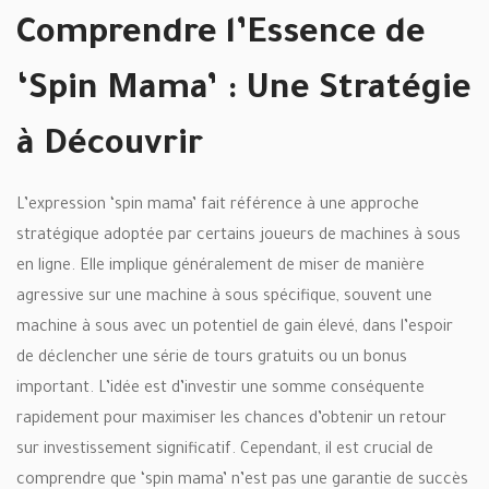
Comprendre l’Essence de
‘Spin Mama’ : Une Stratégie
à Découvrir
L’expression ‘spin mama’ fait référence à une approche
stratégique adoptée par certains joueurs de machines à sous
en ligne. Elle implique généralement de miser de manière
agressive sur une machine à sous spécifique, souvent une
machine à sous avec un potentiel de gain élevé, dans l’espoir
de déclencher une série de tours gratuits ou un bonus
important. L’idée est d’investir une somme conséquente
rapidement pour maximiser les chances d’obtenir un retour
sur investissement significatif. Cependant, il est crucial de
comprendre que ‘spin mama’ n’est pas une garantie de succès