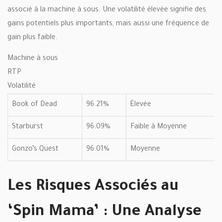
associé à la machine à sous. Une volatilité élevée signifie des
gains potentiels plus importants, mais aussi une fréquence de
gain plus faible.
Machine à sous
RTP
Volatilité
Book of Dead
96.21%
Élevée
Starburst
96.09%
Faible à Moyenne
Gonzo’s Quest
96.01%
Moyenne
Les Risques Associés au
‘Spin Mama’ : Une Analyse