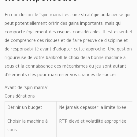
En conclusion, le ‘spin mama’ est une stratégie audacieuse qui
peut potentiellement offrir des gains importants, mais qui
comporte également des risques considérables. Il est essentiel
de comprendre ces risques et de faire preuve de discipline et
de responsabilité avant d’adopter cette approche. Une gestion
rigoureuse de votre bankroll, le choix de la bonne machine à
sous et la connaissance des mécanismes du jeu sont autant
d’éléments clés pour maximiser vos chances de succès.
Avant de ‘spin mama’
Considérations
Définir un budget
Ne jamais dépasser la limite fixée
Choisir la machine à
RTP élevé et volatilité appropriée
sous