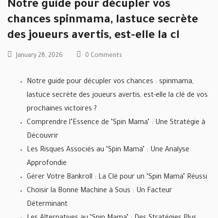
Notre guide pour décupler vos
chances spinmama, lastuce secrète
des joueurs avertis, est-elle la cl
January 28, 2026
0 Comments
Notre guide pour décupler vos chances : spinmama,
lastuce secrète des joueurs avertis, est-elle la clé de vos
prochaines victoires ?
Comprendre l’Essence de ‘Spin Mama’ : Une Stratégie à
Découvrir
Les Risques Associés au ‘Spin Mama’ : Une Analyse
Approfondie
Gérer Votre Bankroll : La Clé pour un ‘Spin Mama’ Réussi
Choisir la Bonne Machine à Sous : Un Facteur
Déterminant