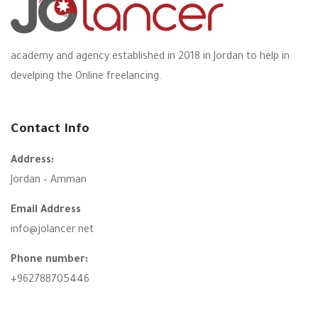
academy and agency established in 2018 in Jordan to help in
develping the Online freelancing.
Contact Info
Address:
Jordan – Amman
Email Address
info@jolancer.net
Phone number:
+962788705446