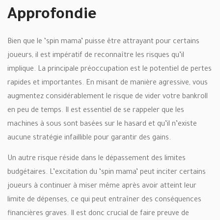
Approfondie
Bien que le ‘spin mama’ puisse être attrayant pour certains
joueurs, il est impératif de reconnaître les risques qu’il
implique. La principale préoccupation est le potentiel de pertes
rapides et importantes. En misant de manière agressive, vous
augmentez considérablement le risque de vider votre bankroll
en peu de temps. Il est essentiel de se rappeler que les
machines à sous sont basées sur le hasard et qu’il n’existe
aucune stratégie infaillible pour garantir des gains.
Un autre risque réside dans le dépassement des limites
budgétaires. L’excitation du ‘spin mama’ peut inciter certains
joueurs à continuer à miser même après avoir atteint leur
limite de dépenses, ce qui peut entraîner des conséquences
financières graves. Il est donc crucial de faire preuve de