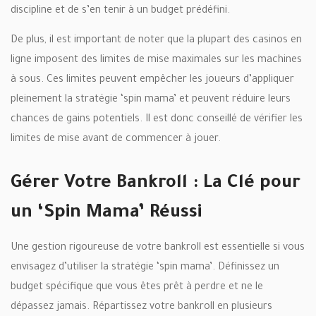
discipline et de s’en tenir à un budget prédéfini.
De plus, il est important de noter que la plupart des casinos en
ligne imposent des limites de mise maximales sur les machines
à sous. Ces limites peuvent empêcher les joueurs d’appliquer
pleinement la stratégie ‘spin mama’ et peuvent réduire leurs
chances de gains potentiels. Il est donc conseillé de vérifier les
limites de mise avant de commencer à jouer.
Gérer Votre Bankroll : La Clé pour
un ‘Spin Mama’ Réussi
Une gestion rigoureuse de votre bankroll est essentielle si vous
envisagez d’utiliser la stratégie ‘spin mama’. Définissez un
budget spécifique que vous êtes prêt à perdre et ne le
dépassez jamais. Répartissez votre bankroll en plusieurs