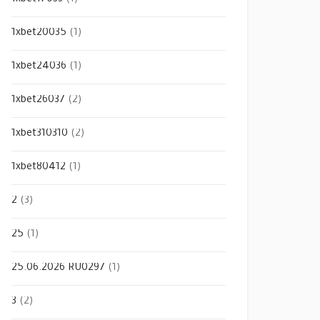
1xbet17033
(1)
1xbet20035
(1)
1xbet24036
(1)
1xbet26037
(2)
1xbet310310
(2)
1xbet80412
(1)
2
(3)
25
(1)
25.06.2026 RU0297
(1)
3
(2)