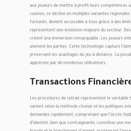
aux joueurs de mettre à profit leurs compétences an
casinos, se décline en multiples variantes régionales
fortunés, devient accessible à tous grâce à des limit
représentent une évolution majeure du secteur. Des
créent une immersion remarquable. Les joueurs inter
animent les parties. Cette technologie capture l’a
préservant les avantages du jeu à distance. La poss
appréciée par de nombreux utilisateurs.
Transactions Financièr
Les procédures de retrait représentent le véritable t
varient selon la méthode choisie et les politiques in
demandes rapidement, comprenant que l’accès fluide a
d’identité, bien que contraignante, constitue une me