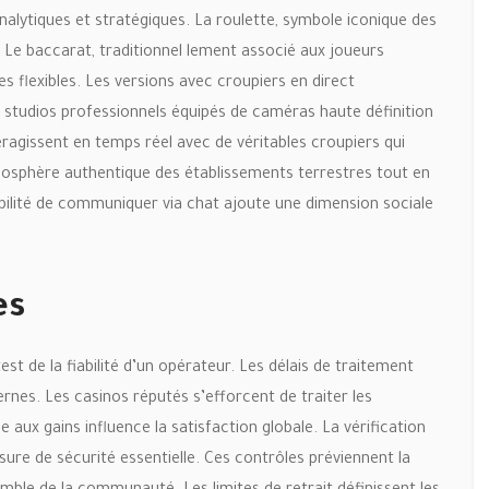
alytiques et stratégiques. La roulette, symbole iconique des
. Le baccarat, traditionnel lement associé aux joueurs
es flexibles. Les versions avec croupiers en direct
 studios professionnels équipés de caméras haute définition
agissent en temps réel avec de véritables croupiers qui
tmosphère authentique des établissements terrestres tout en
ibilité de communiquer via chat ajoute une dimension sociale
es
est de la fiabilité d’un opérateur. Les délais de traitement
ternes. Les casinos réputés s’efforcent de traiter les
ux gains influence la satisfaction globale. La vérification
sure de sécurité essentielle. Ces contrôles préviennent la