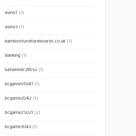
asino1
(3)
asino3
(1)
bamboofurnitureboards.co.uk
(1)
Banking
(1)
batwinner28032
(1)
bcgame01041
(1)
bcgame2042
(1)
bcgame25021
(2)
bcgame3043
(1)