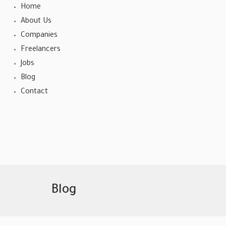
Home
About Us
Companies
Freelancers
Jobs
Blog
Contact
Blog