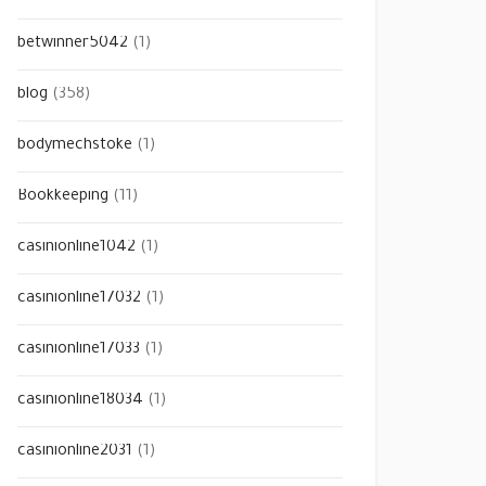
betwinner5042
(1)
blog
(358)
bodymechstoke
(1)
Bookkeeping
(11)
casinionline1042
(1)
casinionline17032
(1)
casinionline17033
(1)
casinionline18034
(1)
casinionline2031
(1)