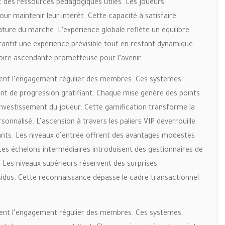
c des ressources pédagogiques utiles. Les joueurs
r maintenir leur intérêt. Cette capacité à satisfaire
ure du marché. L’expérience globale reflète un équilibre
arantit une expérience prévisible tout en restant dynamique.
oire ascendante prometteuse pour l’avenir.
sent l’engagement régulier des membres. Ces systèmes
nt de progression gratifiant. Chaque mise génère des points
investissement du joueur. Cette gamification transforme la
sonnalisé. L’ascension à travers les paliers VIP déverrouille
yants. Les niveaux d’entrée offrent des avantages modestes
Les échelons intermédiaires introduisent des gestionnaires de
 Les niveaux supérieurs réservent des surprises
ssidus. Cette reconnaissance dépasse le cadre transactionnel
sent l’engagement régulier des membres. Ces systèmes