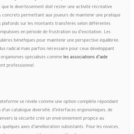
que le divertissement doit rester une activité récréative
ils concrets permettant aux joueurs de maintenir une pratique
s plafonds sur les montants transférés selon différentes
impulsives en période de frustration ou d’excitation. Les
lières bénéfiques pour maintenir une perspective équilibrée.
 plus radical mais parfois nécessaire pour ceux développant
es organismes spécialisés comme
les associations d’aide
nt professionnel.
plateforme se révèle comme une option complète répondant
d’un catalogue diversifié, d’interfaces ergonomiques, de
nvers la sécurité crée un environnement propice au
 quelques axes d’amélioration subsistants. Pour les novices,