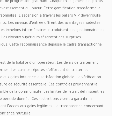
nt de progression gratifiant. Chaque mise génère des points
investissement du joueur. Cette gamification transforme la
sonnalisé. L’ascension à travers les paliers VIP déverrouille
yants. Les niveaux d’entrée offrent des avantages modestes
Les échelons intermédiaires introduisent des gestionnaires de
 Les niveaux supérieurs réservent des surprises
ssidus. Cette reconnaissance dépasse le cadre transactionnel
est de la fiabilité d’un opérateur. Les délais de traitement
ternes. Les casinos réputés s’efforcent de traiter les
ux gains influence la satisfaction globale. La vérification
sure de sécurité essentielle. Ces contrôles préviennent la
mble de la communauté. Les limites de retrait définissent les
période donnée. Ces restrictions visent à garantir la
ttant l’accès aux gains légitimes. La transparence concernant
confiance mutuelle.