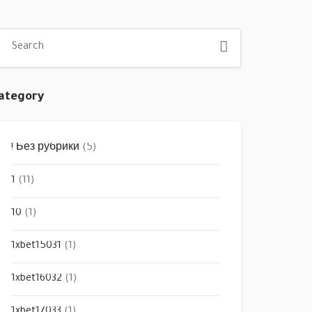
ategory
! Без рубрики
(5)
1
(11)
10
(1)
1xbet15031
(1)
1xbet16032
(1)