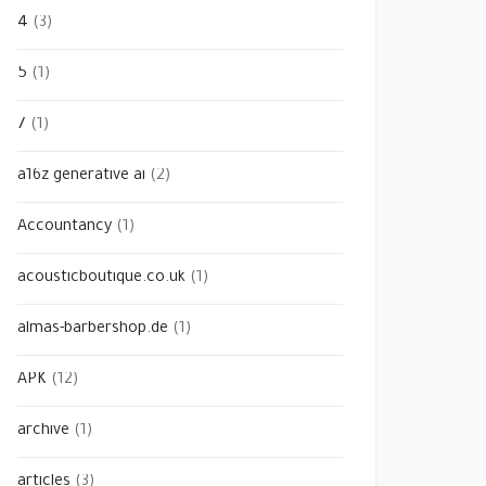
4
(3)
5
(1)
7
(1)
a16z generative ai
(2)
Accountancy
(1)
acousticboutique.co.uk
(1)
almas-barbershop.de
(1)
APK
(12)
archive
(1)
articles
(3)