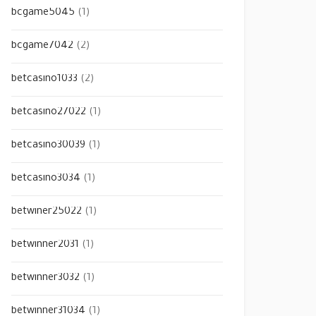
bcgame5045
(1)
bcgame7042
(2)
betcasino1033
(2)
betcasino27022
(1)
betcasino30039
(1)
betcasino3034
(1)
betwiner25022
(1)
betwinner2031
(1)
betwinner3032
(1)
betwinner31034
(1)