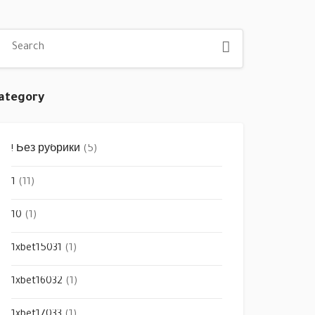
ategory
! Без рубрики
(5)
1
(11)
10
(1)
1xbet15031
(1)
1xbet16032
(1)