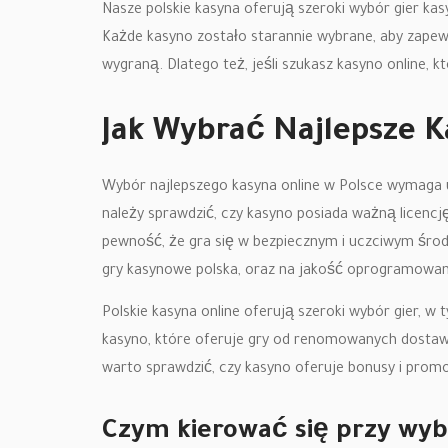
Nasze polskie kasyna oferują szeroki wybór gier kasy
Każde kasyno zostało starannie wybrane, aby zapew
wygraną. Dlatego też, jeśli szukasz kasyno online, kt
Jak Wybrać Najlepsze K
Wybór najlepszego kasyna online w Polsce wymaga u
należy sprawdzić, czy kasyno posiada ważną licencj
pewność, że gra się w bezpiecznym i uczciwym środ
gry kasynowe polska, oraz na jakość oprogramowania 
Polskie kasyna online oferują szeroki wybór gier, w t
kasyno, które oferuje gry od renomowanych dostawc
warto sprawdzić, czy kasyno oferuje bonusy i prom
Czym kierować się przy wyb