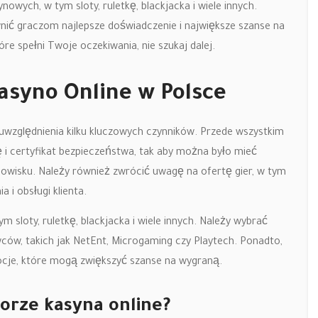
nowych, w tym sloty, ruletkę, blackjacka i wiele innych.
nić graczom najlepsze doświadczenie i największe szanse na
óre spełni Twoje oczekiwania, nie szukaj dalej.
asyno Online w Polsce
względnienia kilku kluczowych czynników. Przede wszystkim
ę i certyfikat bezpieczeństwa, tak aby można było mieć
owisku. Należy również zwrócić uwagę na ofertę gier, w tym
i obsługi klienta.
ym sloty, ruletkę, blackjacka i wiele innych. Należy wybrać
ów, takich jak NetEnt, Microgaming czy Playtech. Ponadto,
ocje, które mogą zwiększyć szanse na wygraną.
orze kasyna online?