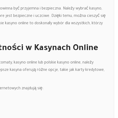
powinna być przyjemna i bezpieczna. Należy wybrać kasyno,
óre jest bezpieczne i uczciwe. Dzięki temu, można cieszyć się
kie kasyno online to doskonały wybór dla wszystkich, którzy
tności w Kasynach Online
tomaty, kasyno online lub polskie kasyno online, należy
sze kasyna oferują różne opcje, takie jak karty kredytowe,
ernetowych znajdują się: