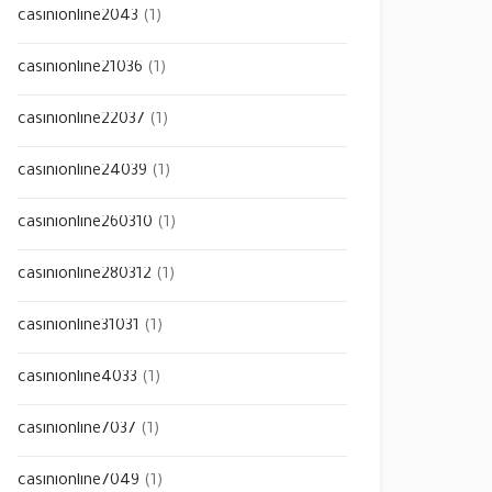
casinionline2043
(1)
casinionline21036
(1)
casinionline22037
(1)
casinionline24039
(1)
casinionline260310
(1)
casinionline280312
(1)
casinionline31031
(1)
casinionline4033
(1)
casinionline7037
(1)
casinionline7049
(1)