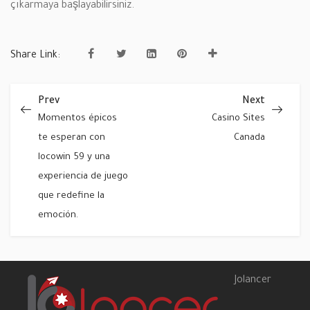
çıkarmaya başlayabilirsiniz.
Share Link:
Prev
Next
Momentos épicos
Casino Sites
te esperan con
Canada
locowin 59 y una
experiencia de juego
que redefine la
emoción.
Jolancer