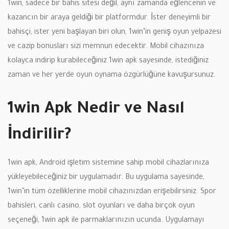
1win, sadece bir bahis sitesi değil, aynı zamanda eğlencenin ve
kazancın bir araya geldiği bir platformdur. İster deneyimli bir
bahisçi, ister yeni başlayan biri olun, 1win’in geniş oyun yelpazesi
ve cazip bonusları sizi memnun edecektir. Mobil cihazınıza
kolayca indirip kurabileceğiniz 1win apk sayesinde, istediğiniz
zaman ve her yerde oyun oynama özgürlüğüne kavuşursunuz.
1win Apk Nedir ve Nasıl
İndirilir?
1win apk, Android işletim sistemine sahip mobil cihazlarınıza
yükleyebileceğiniz bir uygulamadır. Bu uygulama sayesinde,
1win’in tüm özelliklerine mobil cihazınızdan erişebilirsiniz. Spor
bahisleri, canlı casino, slot oyunları ve daha birçok oyun
seçeneği, 1win apk ile parmaklarınızın ucunda. Uygulamayı