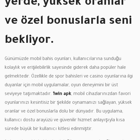
yerde, yüksek oranlar
ve özel bonuslarla seni
bekliyor.
Günümüzde mobil bahis oyunları, kullanıcılarına sunduğu
kolaylık ve erişilebilirlik sayesinde giderek daha popüler hale
gelmektedir. Özellikle de spor bahisleri ve casino oyunlarına ilgi
duyanlar için mobil uygulamalar, oyun deneyimini bir üst
seviyeye taşımaktadır.
1win apk
, mobil cihazlarınızdan favori
oyunlarınızı kesintisiz bir şekilde oynamanızı sağlayan, yüksek
oranlar ve özel bonuslarla dolu bir dünyadır. Bu uygulama,
kullanıcı dostu arayüzü ve güvenilir hizmet anlayışıyla kısa
sürede büyük bir kullanıcı kitlesi edinmiştir.