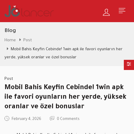
Blog
Home
Post
Mobil Bahis Keyfin Cebinde! 1win apk ile favori oyunların her
yerde, yüksek oranlar ve özel bonuslar
Post
Mobil Bahis Keyfin Cebinde! 1win apk
ile favori oyunların her yerde, yüksek
oranlar ve özel bonuslar
February 4, 2026
0 Comments