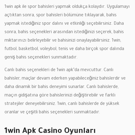
1win apk ile spor bahisleri yapmak oldukça kolaydır. Uygulamayı
açtıktan sonra, spor bahisleri bölümüne tıklayarak, bahis
yapmak istediğiniz spor dalını ve etkinliği seçebilirsiniz. Daha
sonra, bahis seçenekleri arasından istediğinizi seçerek, bahis
miktarınızı belirleyebilir ve bahisinizi onaylayabilirsiniz. 1win,
futbol, basketbol, voleybol, tenis ve daha birçok spor dalında
geniş bahis seçenekleri sunmaktadır.
Canlı bahis seçenekleri de 1win apk’da mevcuttur. Canlı
bahisler, maçlar devam ederken yapabileceğiniz bahislerdir ve
daha dinamik bir bahis deneyimi sunarlar. Canlı bahislerde,
maçın gidişatına göre bahislerinizi değiştirebilir ve farklı
stratejiler deneyebilirsiniz. 1win, canlı bahislerde de yüksek
oranlar ve çeşitli bahis seçenekleri sunmaktadır.
1win Apk Casino Oyunları