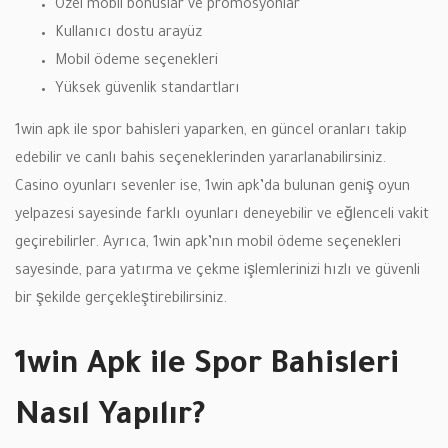
Özel mobil bonuslar ve promosyonlar
Kullanıcı dostu arayüz
Mobil ödeme seçenekleri
Yüksek güvenlik standartları
1win apk ile spor bahisleri yaparken, en güncel oranları takip
edebilir ve canlı bahis seçeneklerinden yararlanabilirsiniz.
Casino oyunları sevenler ise, 1win apk’da bulunan geniş oyun
yelpazesi sayesinde farklı oyunları deneyebilir ve eğlenceli vakit
geçirebilirler. Ayrıca, 1win apk’nın mobil ödeme seçenekleri
sayesinde, para yatırma ve çekme işlemlerinizi hızlı ve güvenli
bir şekilde gerçekleştirebilirsiniz.
1win Apk ile Spor Bahisleri
Nasıl Yapılır?