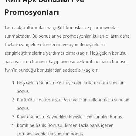
1win Apk Bonusları ve
Promosyonları
1win apk, kullanıcılarına çeşitli bonuslar ve promosyonlar
sunmaktadır. Bu bonuslar ve promosyonlar, kullanıcıların daha
fazla kazanç elde etmelerine ve oyun deneyimlerini
zenginleştirmelerine yardımcı olmaktadır. Hoş geldin bonusu,
para yatırma bonusu, kayıp bonusu ve kombine bahis bonusu,
1win’in sunduğu bonuslardan sadece birkaçıdır.
Hoş Geldin Bonusu: Yeni üye olan kullanıcılara sunulan
bonus.
Para Yatırma Bonusu: Para yatıran kullanıcılara sunulan
bonus.
Kayıp Bonusu: Kaybedilen bahisler için sunulan bonus.
Kombine Bahis Bonusu: Birden fazla bahis içeren
kombinasyonlarda sunulan bonus.