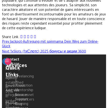
populaire, qui continue d’évoluer et de s’adapter aux nouvelles
technologies et aux attentes des joueurs. Sa simplicité, son
caractère aléatoire et son potentiel de gains intéressants en
font un divertissement incontournable pour les amateurs de jeux
de hasard. Jouer de manière responsable et en toute conscience
des risques reste cependant essentiel pour profiter pleinement
de cette expérience ludique.
Share Link:
Prev
Jackpot-Aufregung mit spinmama Dein Weg zum Online-
Glück
Next
1xSlots (1хСлотс) 2025 бонусы и акции.3600
Close
Contact
Info
Address:
Jolancer
Services
Quick
Jordan
academy
Category
–
and
Links
Freelancing
Amman
agency
&
established
! Без рубрики
(5)
Promotion
About
Email
in
1
(11)
Mentorship
Us
Address
2018
10
(1)
&
Services
info@jolancer.net
in
1xbet15031
(1)
Support
Freelancers
Jordan
1xbet16032
(1)
Phone
Training
Blog
to
1xbet17033
(1)