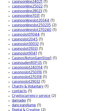
casinoonline24021
(1)
casinoonline25022
(1)
casinoonline28023
(1)
casinoonline7031
(1)
casinoonlineslot20344
(1)
casinoonlineslot250235
(2)
casinoonlineslot270240
(1)
casinoslot01044
(1)
casinoslot2045
(1)
casinoslot30032
(1)
casinoslot31033
(1)
casinoslot9041
(1)
CasinosNotonGamStop1
(1)
casinoudenROFUS
(1)
casonoslot240314
(1)
casonoslot250316
(1)
casonoslot270318
(1)
casonoslot29032
(1)
Charity & Voluntary
(1)
contacts
(1)
Cryptocurrency service
(2)
damadei
(1)
danceandjump
(1)
Digital & Creative
(2)