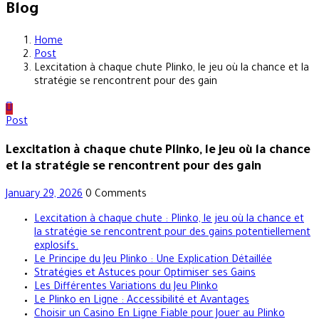
Blog
Home
Post
Lexcitation à chaque chute Plinko, le jeu où la chance et la
stratégie se rencontrent pour des gain
Post
Lexcitation à chaque chute Plinko, le jeu où la chance
et la stratégie se rencontrent pour des gain
January 29, 2026
0 Comments
Lexcitation à chaque chute : Plinko, le jeu où la chance et
la stratégie se rencontrent pour des gains potentiellement
explosifs.
Le Principe du Jeu Plinko : Une Explication Détaillée
Stratégies et Astuces pour Optimiser ses Gains
Les Différentes Variations du Jeu Plinko
Le Plinko en Ligne : Accessibilité et Avantages
Choisir un Casino En Ligne Fiable pour Jouer au Plinko