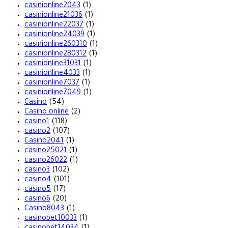
casinionline2043
(1)
casinionline21036
(1)
casinionline22037
(1)
casinionline24039
(1)
casinionline260310
(1)
casinionline280312
(1)
casinionline31031
(1)
casinionline4033
(1)
casinionline7037
(1)
casinionline7049
(1)
Casino
(54)
Casino online
(2)
casino1
(118)
casino2
(107)
Casino2041
(1)
casino25021
(1)
casino26022
(1)
casino3
(102)
casino4
(101)
casino5
(17)
casino6
(20)
Casino8043
(1)
casinobet10033
(1)