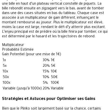
une bille en haut d’un plateau vertical constellé de piquets. La
bille rebondit ensuite en zigzagant vers le bas, avant de tomber
dans une des cases situées en bas du tableau. Chaque case est
associée à un multiplicateur de gain différent, influençant le
montant remboursé au joueur. Plus le multiplicateur est élevé,
moins la case est large, rendant le défi d’y atterrir plus excitant.
L’enjeu principal est de prédire où la bille finira par tomber, ce qui
est déterminé par le hasard et les trajectoires de rebond.
Multiplicateur
Probabilité Estimée
Gain Potentiel (pour une mise de 1€)
1x
30%
1€
5x
20%
5€
10x
15%
10€
50x
10%
50€
100x
5%
100€
Variable (jusqu’à 1000x)
20%
Variable
Stratégies et Astuces pour Optimiser ses Gains
Bien que le Plinko soit largement basé sur la chance, certains