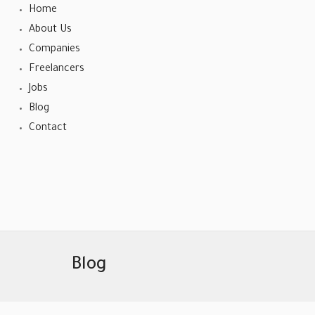
Home
About Us
Companies
Freelancers
Jobs
Blog
Contact
Blog