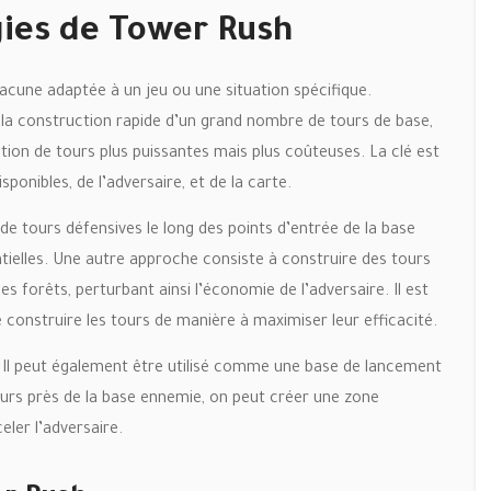
gies de Tower Rush
acune adaptée à un jeu ou une situation spécifique.
 la construction rapide d’un grand nombre de tours de base,
tion de tours plus puissantes mais plus coûteuses. La clé est
ponibles, de l’adversaire, et de la carte.
e tours défensives le long des points d’entrée de la base
tielles. Une autre approche consiste à construire des tours
 forêts, perturbant ainsi l’économie de l’adversaire. Il est
 construire les tours de manière à maximiser leur efficacité.
e. Il peut également être utilisé comme une base de lancement
urs près de la base ennemie, on peut créer une zone
eler l’adversaire.