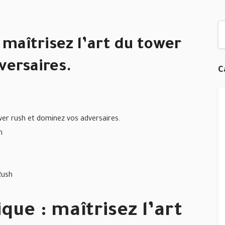
maîtrisez l’art du tower
versaires.
C
ower rush et dominez vos adversaires.
h
Rush
que : maîtrisez l’art