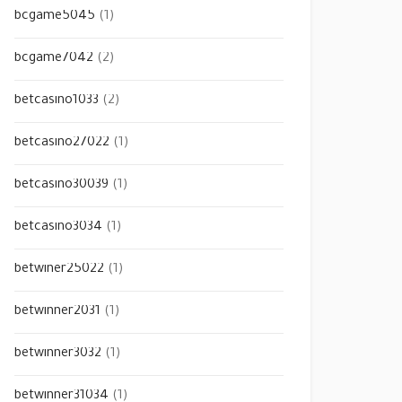
bcgame5045
(1)
bcgame7042
(2)
betcasino1033
(2)
betcasino27022
(1)
betcasino30039
(1)
betcasino3034
(1)
betwiner25022
(1)
betwinner2031
(1)
betwinner3032
(1)
betwinner31034
(1)