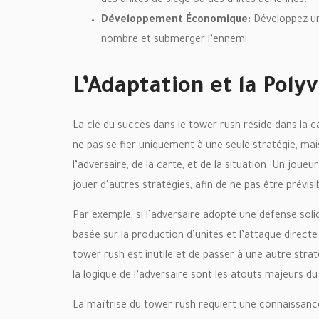
des unités de siège ou des unités aériennes.
Développement Économique:
Développez un
nombre et submerger l’ennemi.
L’Adaptation et la Poly
La clé du succès dans le tower rush réside dans la ca
ne pas se fier uniquement à une seule stratégie, ma
l’adversaire, de la carte, et de la situation. Un jou
jouer d’autres stratégies, afin de ne pas être prévisi
Par exemple, si l’adversaire adopte une défense soli
basée sur la production d’unités et l’attaque direc
tower rush est inutile et de passer à une autre strat
la logique de l’adversaire sont les atouts majeurs du
La maîtrise du tower rush requiert une connaissance