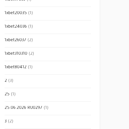
1xbet17033
(1)
1xbet20035
(1)
1xbet24036
(1)
1xbet26037
(2)
1xbet310310
(2)
1xbet80412
(1)
2
(3)
25
(1)
25.06.2026 RU0297
(1)
3
(2)