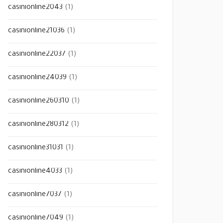
casinionline2043
(1)
casinionline21036
(1)
casinionline22037
(1)
casinionline24039
(1)
casinionline260310
(1)
casinionline280312
(1)
casinionline31031
(1)
casinionline4033
(1)
casinionline7037
(1)
casinionline7049
(1)