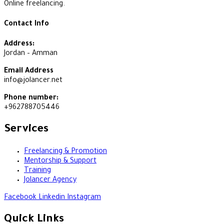
Online freelancing.
Contact Info
Address:
Jordan – Amman
Email Address
info@jolancer.net
Phone number:
+962788705446
Services
Freelancing & Promotion
Mentorship & Support
Training
Jolancer Agency
Facebook
Linkedin
Instagram
Quick Links