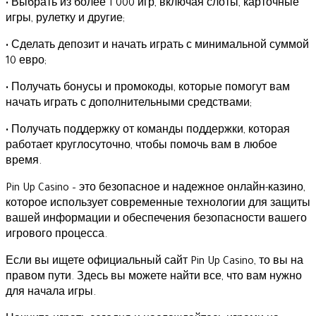
• Выбрать из более 1 000 игр, включая слоты, карточные
игры, рулетку и другие;
• Сделать депозит и начать играть с минимальной суммой
10 евро;
• Получать бонусы и промокоды, которые помогут вам
начать играть с дополнительными средствами;
• Получать поддержку от команды поддержки, которая
работает круглосуточно, чтобы помочь вам в любое
время.
Pin Up Casino – это безопасное и надежное онлайн-казино,
которое использует современные технологии для защиты
вашей информации и обеспечения безопасности вашего
игрового процесса.
Если вы ищете официальный сайт Pin Up Casino, то вы на
правом пути. Здесь вы можете найти все, что вам нужно
для начала игры.