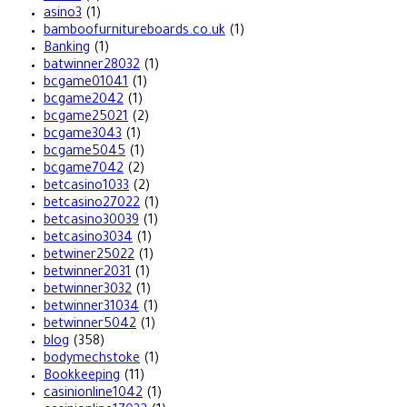
asino3
(1)
bamboofurnitureboards.co.uk
(1)
Banking
(1)
batwinner28032
(1)
bcgame01041
(1)
bcgame2042
(1)
bcgame25021
(2)
bcgame3043
(1)
bcgame5045
(1)
bcgame7042
(2)
betcasino1033
(2)
betcasino27022
(1)
betcasino30039
(1)
betcasino3034
(1)
betwiner25022
(1)
betwinner2031
(1)
betwinner3032
(1)
betwinner31034
(1)
betwinner5042
(1)
blog
(358)
bodymechstoke
(1)
Bookkeeping
(11)
casinionline1042
(1)