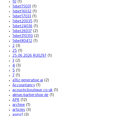
10
(1)
1xbet15031
(1)
1xbet16032
(1)
1xbet17033
(1)
1xbet20035
(1)
1xbet24036
(1)
1xbet26037
(2)
1xbet310310
(2)
1xbet80412
(1)
2
(3)
25
(1)
25.06.2026 RU0297
(1)
3
(2)
4
(3)
5
(1)
7
(1)
a16z generative ai
(2)
Accountancy
(1)
acousticboutique.co.uk
(1)
almas-barbershop.de
(1)
APK
(12)
archive
(1)
articles
(3)
asino1
(3)