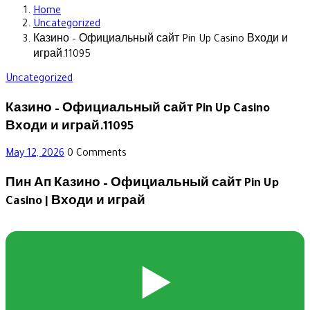
Home
Uncategorized
Казино – Официальный сайт Pin Up Casino Входи и
играй.11095
Uncategorized
Казино – Официальный сайт Pin Up Casino
Входи и играй.11095
May 12, 2026
0 Comments
Пин Ап Казино – Официальный сайт Pin Up
Casino | Входи и играй
▶️