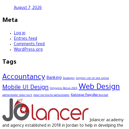
August 7, 2026
Meta
Log in
Entries feed
Comments feed
WordPress.org
Tags
Accountancy
Banking
Dudespin
migliori siti di slot online
Web Design
Mobile UI Design
Onlyspins Bonus 2026
wettanbieter österreich
österreichische wettanbieter
Καλύτερα Παιχνίδια Novibet
Jolancer academy
and agency established in 2018 in Jordan to help in develping the