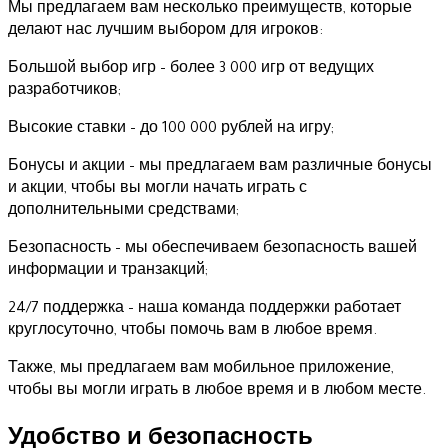
Мы предлагаем вам несколько преимуществ, которые
делают нас лучшим выбором для игроков:
Большой выбор игр – более 3 000 игр от ведущих
разработчиков;
Высокие ставки – до 100 000 рублей на игру;
Бонусы и акции – мы предлагаем вам различные бонусы
и акции, чтобы вы могли начать играть с
дополнительными средствами;
Безопасность – мы обеспечиваем безопасность вашей
информации и транзакций;
24/7 поддержка – наша команда поддержки работает
круглосуточно, чтобы помочь вам в любое время.
Также, мы предлагаем вам мобильное приложение,
чтобы вы могли играть в любое время и в любом месте.
Удобство и безопасность