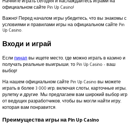
Начните играть сегодня и наслаждайтесь играми на
официальном сайте Pin Up Casino!
Важно! Перед началом игры убедитесь, что вы знакомы с
условиями и правилами игры на официальном сайте Pin
Up Casino.
Входи и играй
Если
пинап
вы ищете место, где можно играть в казино и
получать реальные выигрыши, то Pin Up Casino – ваш
выбор!
На нашем официальном сайте Pin Up Casino вы можете
играть в более 3 000 игр, включая слоты, карточные игры,
рулетку и другие. Мы предлагаем вам широкий выбор игр
от ведущих разработчиков, чтобы вы могли найти игру,
которая вам понравится.
Преимущества игры на Pin Up Casino