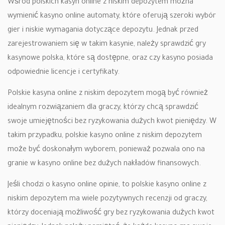
Wśród polskich kasyn online z niskim depozytem można
wymienić kasyno online automaty, które oferują szeroki wybór
gier i niskie wymagania dotyczące depozytu. Jednak przed
zarejestrowaniem się w takim kasynie, należy sprawdzić gry
kasynowe polska, które są dostępne, oraz czy kasyno posiada
odpowiednie licencje i certyfikaty.
Polskie kasyna online z niskim depozytem mogą być również
idealnym rozwiązaniem dla graczy, którzy chcą sprawdzić
swoje umiejętności bez ryzykowania dużych kwot pieniędzy. W
takim przypadku, polskie kasyno online z niskim depozytem
może być doskonałym wyborem, ponieważ pozwala ono na
granie w kasyno online bez dużych nakładów finansowych.
Jeśli chodzi o kasyno online opinie, to polskie kasyno online z
niskim depozytem ma wiele pozytywnych recenzji od graczy,
którzy doceniają możliwość gry bez ryzykowania dużych kwot