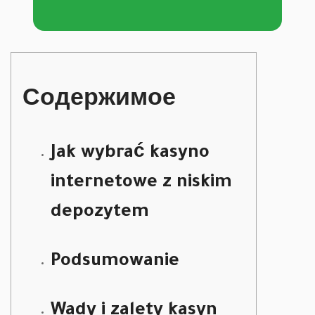
Содержимое
Jak wybrać kasyno
internetowe z niskim
depozytem
Podsumowanie
Wady i zalety kasyn