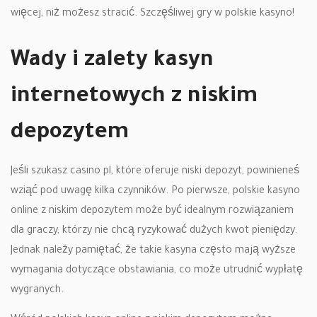
więcej, niż możesz stracić. Szczęśliwej gry w polskie kasyno!
Wady i zalety kasyn
internetowych z niskim
depozytem
Jeśli szukasz casino pl, które oferuje niski depozyt, powinieneś
wziąć pod uwagę kilka czynników. Po pierwsze, polskie kasyno
online z niskim depozytem może być idealnym rozwiązaniem
dla graczy, którzy nie chcą ryzykować dużych kwot pieniędzy.
Jednak należy pamiętać, że takie kasyna często mają wyższe
wymagania dotyczące obstawiania, co może utrudnić wypłatę
wygranych.