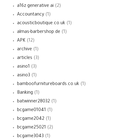
a16z generative ai
(2)
Accountancy
(1)
acousticboutique.co.uk
(1)
almas-barbershop.de
(1)
APK
(12)
archive
(1)
articles
(3)
asino1
(3)
asino3
(1)
bamboofurnitureboards.co.uk
(1)
Banking
(1)
batwinner28032
(1)
bcgame01041
(1)
bcgame2042
(1)
bcgame25021
(2)
bcgame3043
(1)