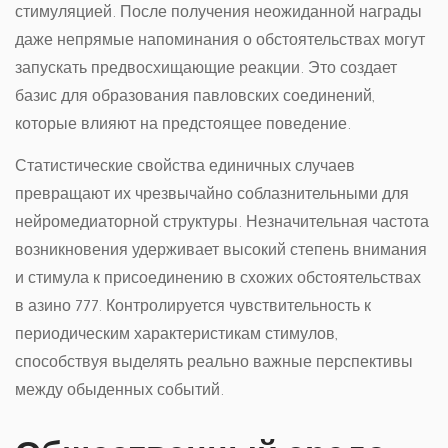
стимуляцией. После получения неожиданной награды
даже непрямые напоминания о обстоятельствах могут
запускать предвосхищающие реакции. Это создает
базис для образования павловских соединений,
которые влияют на предстоящее поведение.
Статистические свойства единичных случаев
превращают их чрезвычайно соблазнительными для
нейромедиаторной структуры. Незначительная частота
возникновения удерживает высокий степень внимания
и стимула к присоединению в схожих обстоятельствах
в азино 777. Контролируется чувствительность к
периодическим характеристикам стимулов,
способствуя выделять реально важные перспективы
между обыденных событий.