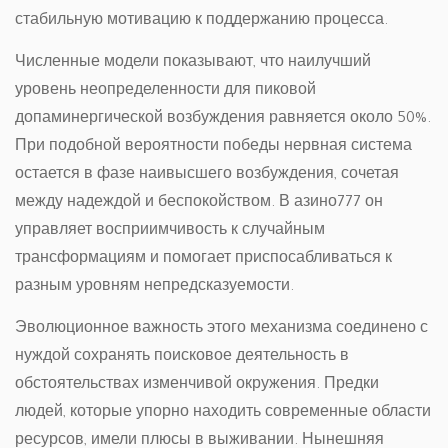
стабильную мотивацию к поддержанию процесса.
Численные модели показывают, что наилучший
уровень неопределенности для пиковой
допаминергической возбуждения равняется около 50%.
При подобной вероятности победы нервная система
остается в фазе наивысшего возбуждения, сочетая
между надеждой и беспокойством. В азино777 он
управляет восприимчивость к случайным
трансформациям и помогает приспосабливаться к
разным уровням непредсказуемости.
Эволюционное важность этого механизма соединено с
нуждой сохранять поисковое деятельность в
обстоятельствах изменчивой окружения. Предки
людей, которые упорно находить современные области
ресурсов, имели плюсы в выживании. Нынешняя