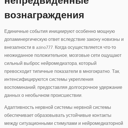
непредвиденные
вознаграждения
Единичные события инициируют особенно мощную
допаминергическую ответ вследствие закону новизны и
внезапности в azino777. Когда осуществляется что-то
неожиданное положительное, мозговые сети ощущают
сильный выброс нейромедиатора, который
превосходит типичные показатели в многократно. Так,
интенсифицируются системы укрепления
воспоминаний, предоставляя долгосрочное удержание
данных о необычном происшествии.
Адаптивность нервной системы нервной системы
обеспечивает образовывать устойчивые контакты
между ситуационными стимулами и нейромедиаторной