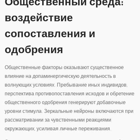
Общественный среда:
воздействие
сопоставления и
одобрения
Общественные факторы оказывают существенное
влияние на допаминергическую деятельность в
волнующих условиях. Пребывание иных индивидов,
перспектива противопоставления исходов и обретение
общественного одобрения генерируют добавочные
уровни стимула. Зеркальные нейроны включаются при
рассматривании за чувственными реакциями
окружающих, усиливая личные переживания.