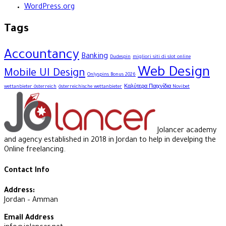
WordPress.org
Tags
Accountancy
Banking
Dudespin
migliori siti di slot online
Web Design
Mobile UI Design
Onlyspins Bonus 2026
wettanbieter österreich
österreichische wettanbieter
Καλύτερα Παιχνίδια Novibet
Jolancer academy
and agency established in 2018 in Jordan to help in develping the
Online freelancing.
Contact Info
Address:
Jordan – Amman
Email Address