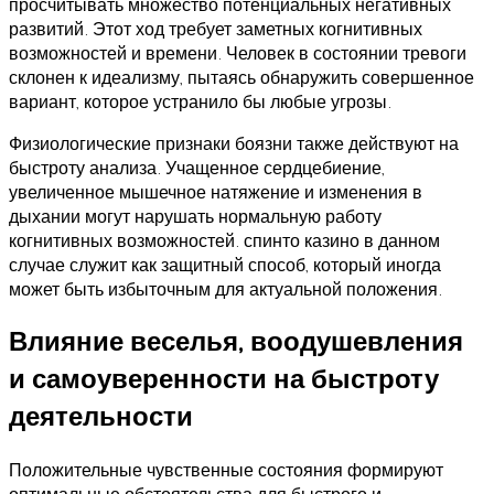
просчитывать множество потенциальных негативных
развитий. Этот ход требует заметных когнитивных
возможностей и времени. Человек в состоянии тревоги
склонен к идеализму, пытаясь обнаружить совершенное
вариант, которое устранило бы любые угрозы.
Физиологические признаки боязни также действуют на
быстроту анализа. Учащенное сердцебиение,
увеличенное мышечное натяжение и изменения в
дыхании могут нарушать нормальную работу
когнитивных возможностей. спинто казино в данном
случае служит как защитный способ, который иногда
может быть избыточным для актуальной положения.
Влияние веселья, воодушевления
и самоуверенности на быстроту
деятельности
Положительные чувственные состояния формируют