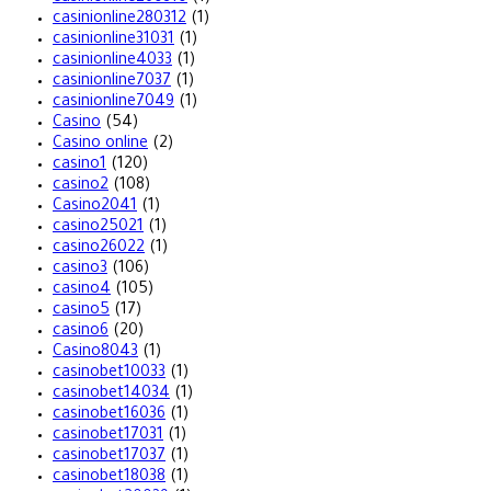
casinionline280312
(1)
casinionline31031
(1)
casinionline4033
(1)
casinionline7037
(1)
casinionline7049
(1)
Casino
(54)
Casino online
(2)
casino1
(120)
casino2
(108)
Casino2041
(1)
casino25021
(1)
casino26022
(1)
casino3
(106)
casino4
(105)
casino5
(17)
casino6
(20)
Casino8043
(1)
casinobet10033
(1)
casinobet14034
(1)
casinobet16036
(1)
casinobet17031
(1)
casinobet17037
(1)
casinobet18038
(1)