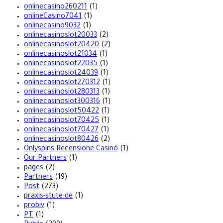
onlinecasino260211
(1)
onlineCasino7041
(1)
onlinecasino9032
(1)
onlinecasinoslot20033
(2)
onlinecasinoslot20420
(2)
onlinecasinoslot21034
(1)
onlinecasinoslot22035
(1)
onlinecasinoslot24039
(1)
onlinecasinoslot270312
(1)
onlinecasinoslot280313
(1)
onlinecasinoslot300316
(1)
onlinecasinoslot50422
(1)
onlinecasinoslot70425
(1)
onlinecasinoslot70427
(1)
onlinecasinoslot80426
(2)
Onlyspins Recensione Casinò
(1)
Our Partners
(1)
pages
(2)
Partners
(19)
Post
(273)
praxis-stute.de
(1)
probiv
(1)
PT
(1)