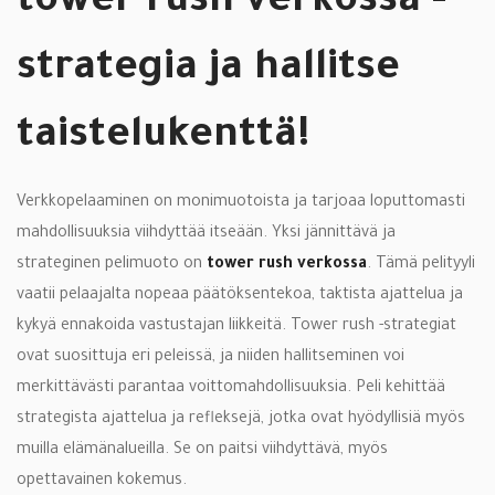
tower rush verkossa -
strategia ja hallitse
taistelukenttä!
Verkkopelaaminen on monimuotoista ja tarjoaa loputtomasti
mahdollisuuksia viihdyttää itseään. Yksi jännittävä ja
strateginen pelimuoto on
tower rush verkossa
. Tämä pelityyli
vaatii pelaajalta nopeaa päätöksentekoa, taktista ajattelua ja
kykyä ennakoida vastustajan liikkeitä. Tower rush -strategiat
ovat suosittuja eri peleissä, ja niiden hallitseminen voi
merkittävästi parantaa voittomahdollisuuksia. Peli kehittää
strategista ajattelua ja refleksejä, jotka ovat hyödyllisiä myös
muilla elämänalueilla. Se on paitsi viihdyttävä, myös
opettavainen kokemus.