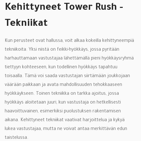
Kehittyneet Tower Rush -
Tekniikat
Kun perusteet ovat hallussa, voit alkaa kokeilla kehittyneempiä
tekniikoita. Yksi niistä on feikki-hyökkäys, jossa pyritään
harhauttamaan vastustajaa lähettämällä pieni hyökkäysryhmä
tiettyyn kohteeseen, kun todellinen hyökkäys tapahtuu
toisaalla. Tämä voi saada vastustajan siirtämään joukkojaan
väärään paikkaan ja avata mahdollisuuden tehokkaaseen
hyökkäykseen. Toinen tekniikka on tarkka ajoitus, jossa
hyökkäys aloitetaan juuri, kun vastustaja on hetkellisesti
haavoittuvainen, esimerkiksi puolustuksen rakentamisen
aikana. Kehittyneet tekniikat vaativat harjoittelua ja kykyä
lukea vastustajaa, mutta ne voivat antaa merkittävän edun
taistelussa.