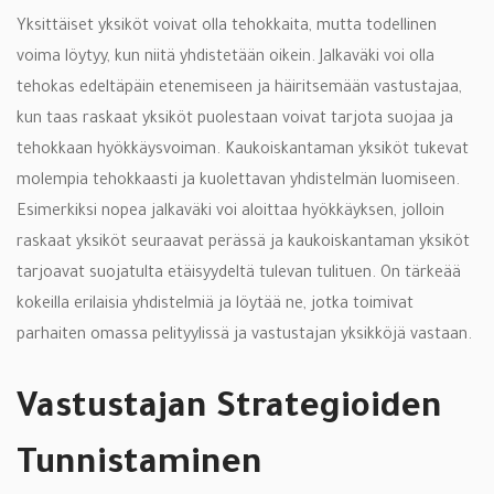
Yksittäiset yksiköt voivat olla tehokkaita, mutta todellinen
voima löytyy, kun niitä yhdistetään oikein. Jalkaväki voi olla
tehokas edeltäpäin etenemiseen ja häiritsemään vastustajaa,
kun taas raskaat yksiköt puolestaan voivat tarjota suojaa ja
tehokkaan hyökkäysvoiman. Kaukoiskantaman yksiköt tukevat
molempia tehokkaasti ja kuolettavan yhdistelmän luomiseen.
Esimerkiksi nopea jalkaväki voi aloittaa hyökkäyksen, jolloin
raskaat yksiköt seuraavat perässä ja kaukoiskantaman yksiköt
tarjoavat suojatulta etäisyydeltä tulevan tulituen. On tärkeää
kokeilla erilaisia yhdistelmiä ja löytää ne, jotka toimivat
parhaiten omassa pelityylissä ja vastustajan yksikköjä vastaan.
Vastustajan Strategioiden
Tunnistaminen