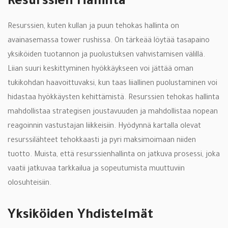
Resurssien Hallinta
Resurssien, kuten kullan ja puun tehokas hallinta on
avainasemassa tower rushissa. On tärkeää löytää tasapaino
yksiköiden tuotannon ja puolustuksen vahvistamisen välillä.
Liian suuri keskittyminen hyökkäykseen voi jättää oman
tukikohdan haavoittuvaksi, kun taas liiallinen puolustaminen voi
hidastaa hyökkäysten kehittämistä. Resurssien tehokas hallinta
mahdollistaa strategisen joustavuuden ja mahdollistaa nopean
reagoinnin vastustajan liikkeisiin. Hyödynnä kartalla olevat
resurssilähteet tehokkaasti ja pyri maksimoimaan niiden
tuotto. Muista, että resurssienhallinta on jatkuva prosessi, joka
vaatii jatkuvaa tarkkailua ja sopeutumista muuttuviin
olosuhteisiin.
Yksiköiden Yhdistelmät