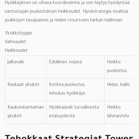
Hyökkäyksen on oltava koordinointia ja sen täytyy hyödyntää
vastustajan puolustuksen heikkoudet. Hyvästrategia sisältää
joukkojen tasapainon ja niiden resurssien tarkan hallinnan.
Yksikkötyyppi
Vahvuudet
Heikkoudet
Jalkaväki
Edullinen, nopea
Heikko
puolustus
Raskaat yksiköt
Korkea puolustus,
Hidas, kallis
tehokas hyökkäys
Kaukoiskantaman
Hyökkäävät turvallisesta
Heikko
yksiköt
etäisyydestä
lähitaistelu