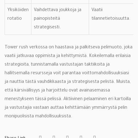
Yksiköiden
Vaihdettava joukkoja ja
Vaatii
rotatio
painopisteitä
tilannetietoisuutta.
strategisesti.
Tower rush verkossa on haastava ja palkitseva pelimuoto, joka
vaatii jatkuvaa oppimista ja kehittymistä. Kokeilemalla erilaisia
strategioita, tunnistamalla vastustajan taktiikoita ja
hallitsemalla resursseja voit parantaa voittomahdollisuuksiasi
ja nauttia tästä vauhdikkaasta ja strategisesta pelistä. Muista,
että kärsivällisyys ja harjoittelu ovat avainasemassa
menestykseen tässä pelissä. Aktiivinen pelaaminen eri kartoilla
ja vastustajia vastaan auttaa kehittämään ymmärrystä pelin
monipuolisista mahdollisuuksista.