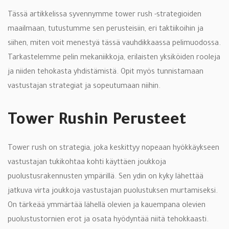
Tässä artikkelissa syvennymme tower rush -strategioiden
maailmaan, tutustumme sen perusteisiin, eri taktiikoihin ja
siihen, miten voit menestyä tässä vauhdikkaassa pelimuodossa.
Tarkastelemme pelin mekaniikkoja, erilaisten yksiköiden rooleja
ja niiden tehokasta yhdistämistä. Opit myös tunnistamaan
vastustajan strategiat ja sopeutumaan niihin.
Tower Rushin Perusteet
Tower rush on strategia, joka keskittyy nopeaan hyökkäykseen
vastustajan tukikohtaa kohti käyttäen joukkoja
puolustusrakennusten ympärillä. Sen ydin on kyky lähettää
jatkuva virta joukkoja vastustajan puolustuksen murtamiseksi.
On tärkeää ymmärtää lähellä olevien ja kauempana olevien
puolustustornien erot ja osata hyödyntää niitä tehokkaasti.