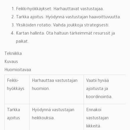
Feikki-hyökkäykset: Harhauttavat vastustajaa.
Tarkka ajoitus: Hyödynnä vastustajan haavoittuvuutta.
Yksiköiden rotatio: Vaihda joukkoja strategisesti.
Kartan hallinta: Ota haltuun tärkeimmät resurssit ja
paikat.
Tekniikka
Kuvaus
Huomioitavaa
Feikki-
Harhauttaa vastustajan
Vaatii hyvää
hyökkäys
huomion.
ajoitusta ja
koordinointia.
Tarkka
Hyödynnä vastustajan
Ennakoi
ajoitus
heikkouksia.
vastustajan
liikkeitä.