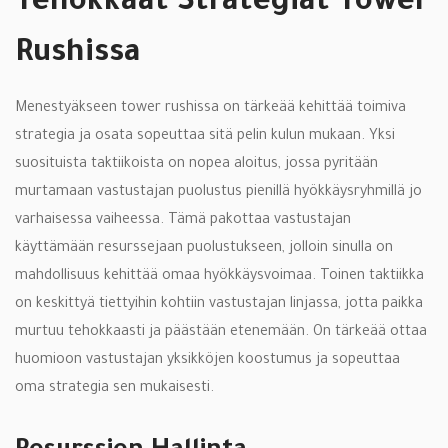
Tehokkaat Strategiat Tower
Rushissa
Menestyäkseen tower rushissa on tärkeää kehittää toimiva
strategia ja osata sopeuttaa sitä pelin kulun mukaan. Yksi
suosituista taktiikoista on nopea aloitus, jossa pyritään
murtamaan vastustajan puolustus pienillä hyökkäysryhmillä jo
varhaisessa vaiheessa. Tämä pakottaa vastustajan
käyttämään resurssejaan puolustukseen, jolloin sinulla on
mahdollisuus kehittää omaa hyökkäysvoimaa. Toinen taktiikka
on keskittyä tiettyihin kohtiin vastustajan linjassa, jotta paikka
murtuu tehokkaasti ja päästään etenemään. On tärkeää ottaa
huomioon vastustajan yksikköjen koostumus ja sopeuttaa
oma strategia sen mukaisesti.