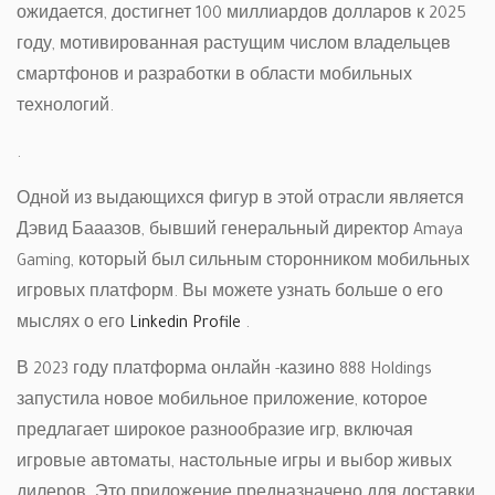
ожидается, достигнет 100 миллиардов долларов к 2025
году, мотивированная растущим числом владельцев
смартфонов и разработки в области мобильных
технологий.
.
Одной из выдающихся фигур в этой отрасли является
Дэвид Бааазов, бывший генеральный директор Amaya
Gaming, который был сильным сторонником мобильных
игровых платформ. Вы можете узнать больше о его
мыслях о его
Linkedin Profile
.
В 2023 году платформа онлайн -казино 888 Holdings
запустила новое мобильное приложение, которое
предлагает широкое разнообразие игр, включая
игровые автоматы, настольные игры и выбор живых