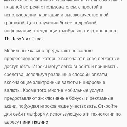
дилеров. Это приложение предназначено для доставки
плавной встречи с пользователем, с простой в
использовании навигации и высококачественной
графикой. Для получения более подробной
информации о тенденциях мобильных игр, проверьте
The New York Times
.
Мобильные казино предлагают несколько
профессионалов, которые включают в себя легкость и
доступность. Игроки могут легко вносить и принимать
средства, используя различные способы оплаты,
включающие электронные валюты и цифровые
валюты. Кроме того, многие мобильные услуги
предоставляют эксклюзивные бонусы и рекламные
акции, побуждая игроков чаще участвовать. Откройте
для себя платформу, использующую эти технологии по
адресу
пинап казино
.