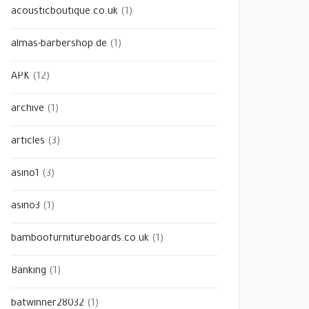
acousticboutique.co.uk
(1)
almas-barbershop.de
(1)
APK
(12)
archive
(1)
articles
(3)
asino1
(3)
asino3
(1)
bamboofurnitureboards.co.uk
(1)
Banking
(1)
batwinner28032
(1)