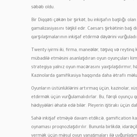
səbəb oldu.
Bir Diqqəti çəkən bir şirkət, bu inkişafın başlığı ola
gamalizasiyasını təşkil edir. Caesars şirkətinin baş
qarşılaşmalarının inkişaf etdirmə dəyərini vurğuladı
Twenty iyirmi iki, firma, maneələr, təşviq və reytin
mübadilə etməsini asanlaşdıran oyun oyunçuları kim
strategiya yalnız oyun macərasını yaxşılaşdırmır, h
Kazinolarda gamifikasiya haqqında daha ətraflı mə
Oyunların üstünlüklərini artırmaq üçün, kazinolar, 
etdirmək üçün vurğulamalıdırlar. Bu, fərqli oyunçu q
hədiyyələri əhatə edə bilər. Pleyerin iştirakı üçün
Sahə inkişaf etməyə davam etdikcə, gamification ka
oynaması proqnozlaşdırılır. Bununla birlikdə, idarə
vermək üçün məsul oyun yanaşmaları ilə uyğunlaşmal