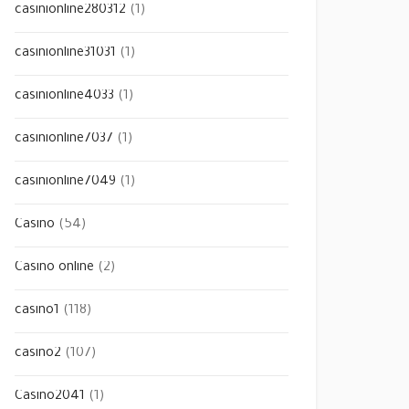
casinionline280312
(1)
casinionline31031
(1)
casinionline4033
(1)
casinionline7037
(1)
casinionline7049
(1)
Casino
(54)
Casino online
(2)
casino1
(118)
casino2
(107)
Casino2041
(1)