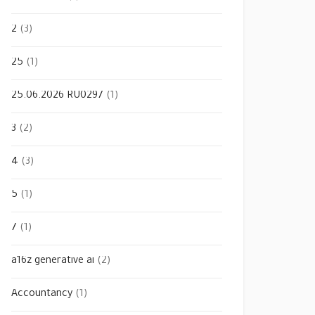
2
(3)
25
(1)
25.06.2026 RU0297
(1)
3
(2)
4
(3)
5
(1)
7
(1)
a16z generative ai
(2)
Accountancy
(1)