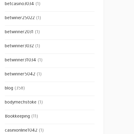
betcasino3034
(1)
betwiner25022
(1)
betwinner2031
(1)
betwinner3032
(1)
betwinner31034
(1)
betwinner5042
(1)
blog
(358)
bodymechstoke
(1)
Bookkeeping
(11)
casinionline1042
(1)