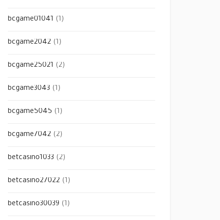
bcgame01041
(1)
bcgame2042
(1)
bcgame25021
(2)
bcgame3043
(1)
bcgame5045
(1)
bcgame7042
(2)
betcasino1033
(2)
betcasino27022
(1)
betcasino30039
(1)