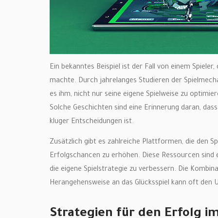
Ein bekanntes Beispiel ist der Fall von einem Spiele
machte. Durch jahrelanges Studieren der Spielmecha
es ihm, nicht nur seine eigene Spielweise zu optimie
Solche Geschichten sind eine Erinnerung daran, dass 
kluger Entscheidungen ist.
Zusätzlich gibt es zahlreiche Plattformen, die den S
Erfolgschancen zu erhöhen. Diese Ressourcen sind 
die eigene Spielstrategie zu verbessern. Die Kombi
Herangehensweise an das Glücksspiel kann oft den 
Strategien für den Erfolg im