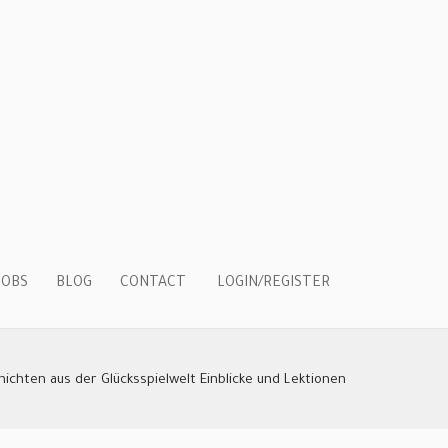
LOGIN/REGISTER
JOBS
BLOG
CONTACT
hichten aus der Glücksspielwelt Einblicke und Lektionen