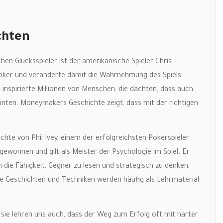
chten
hen Glücksspieler ist der amerikanische Spieler Chris
oker und veränderte damit die Wahrnehmung des Spiels
nspirierte Millionen von Menschen, die dachten, dass auch
nten. Moneymakers Geschichte zeigt, dass mit der richtigen
chte von Phil Ivey, einem der erfolgreichsten Pokerspieler
 gewonnen und gilt als Meister der Psychologie im Spiel. Er
 die Fähigkeit, Gegner zu lesen und strategisch zu denken,
ine Geschichten und Techniken werden häufig als Lehrmaterial
, sie lehren uns auch, dass der Weg zum Erfolg oft mit harter