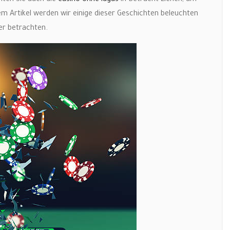
nten Sie auch die
casino ohne lugas
in Betracht ziehen, um
m Artikel werden wir einige dieser Geschichten beleuchten
er betrachten.