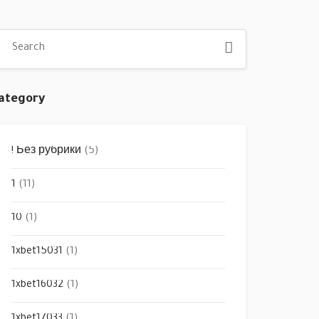
ategory
! Без рубрики
(5)
1
(11)
10
(1)
1xbet15031
(1)
1xbet16032
(1)