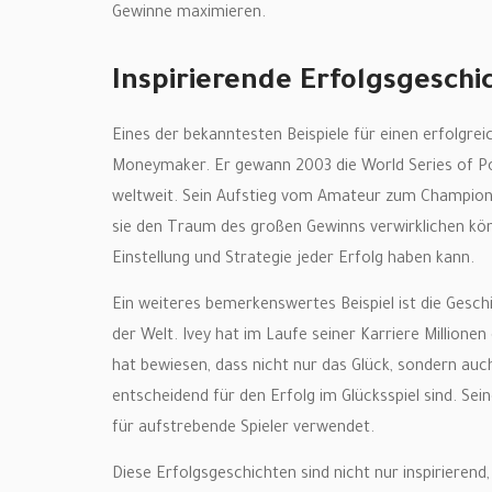
Gewinne maximieren.
Inspirierende Erfolgsgeschi
Eines der bekanntesten Beispiele für einen erfolgreic
Moneymaker. Er gewann 2003 die World Series of P
weltweit. Sein Aufstieg vom Amateur zum Champion i
sie den Traum des großen Gewinns verwirklichen kön
Einstellung und Strategie jeder Erfolg haben kann.
Ein weiteres bemerkenswertes Beispiel ist die Geschi
der Welt. Ivey hat im Laufe seiner Karriere Millionen
hat bewiesen, dass nicht nur das Glück, sondern auch
entscheidend für den Erfolg im Glücksspiel sind. Se
für aufstrebende Spieler verwendet.
Diese Erfolgsgeschichten sind nicht nur inspirierend