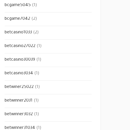
bcgame5045
(1)
bcgame7042
(2)
betcasino1033
(2)
betcasino27022
(1)
betcasino30039
(1)
betcasino3034
(1)
betwiner25022
(1)
betwinner2031
(1)
betwinner3032
(1)
betwinner31034
(1)