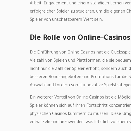
Arbeit, Engagement und einem ständigen Lernen verbu
erfolgreicher Spieler zu studieren, um die eigenen 
Spieler von unschätzbarem Wert sein.
Die Rolle von Online-Casinos
Die Einführung von Online-Casinos hat die Glücksspie
Vielzahl von Spielen und Plattformen, die sie bequ
nicht nur die Zahl der Spieler erhöht, sondern auc
besseren Bonusangeboten und Promotions für die Spie
Auswahl und fördern somit innovative Spielstrategie
Ein weiterer Vorteil von Online-Casinos ist die Mögl
Spieler können sich auf ihren Fortschritt konzentri
physischen Casinos kümmern zu müssen. Diese Umgeb
entwickeln und anzuwenden, was letztlich zu einem v