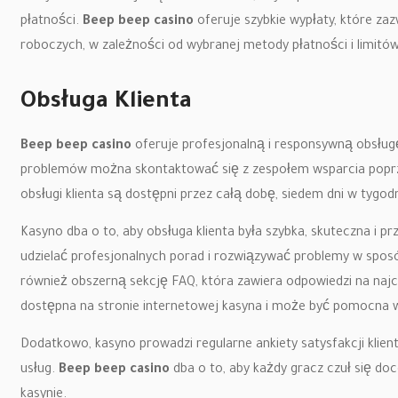
płatności.
Beep beep casino
oferuje szybkie wypłaty, które zaz
roboczych, w zależności od wybranej metody płatności i limitów
Obsługa Klienta
Beep beep casino
oferuje profesjonalną i responsywną obsługę 
problemów można skontaktować się z zespołem wsparcia poprzez
obsługi klienta są dostępni przez całą dobę, siedem dni w tygod
Kasyno dba o to, aby obsługa klienta była szybka, skuteczna i pr
udzielać profesjonalnych porad i rozwiązywać problemy w spos
również obszerną sekcję FAQ, która zawiera odpowiedzi na najc
dostępna na stronie internetowej kasyna i może być pomocna 
Dodatkowo, kasyno prowadzi regularne ankiety satysfakcji klient
usług.
Beep beep casino
dba o to, aby każdy gracz czuł się doc
kasynie.