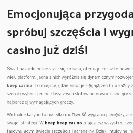
Emocjonująca przygoda 
spróbuj szczęścia i wy
casino już dziś!
Świat hazardu online stale się rozwija, oferując coraz to nowe
wielu platform, jedna z nich wyróżnia się dynamicznym rozwoj
beep casino
. To miejsce, gdzie emocje sięgają zenitu, a każdy 
szeroki wybór gier, od klasycznych slotów po nowoczesne gry 
najbardziej wymagających graczy.
Wirtualne kasyno to nie tylko możliwość wygrania pieniędzy, ale
swojej strategii. W
beep beep casino
znajdziesz wszystko, cze
fascynującym świecie szczęścia i adrenaliny. Dzięki intuicyjnej 