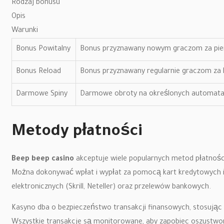
Rodzaj bonusu
Opis
Warunki
Bonus Powitalny
Bonus przyznawany nowym graczom za pie
Bonus Reload
Bonus przyznawany regularnie graczom za k
Darmowe Spiny
Darmowe obroty na określonych automatac
Metody płatności
Beep beep casino
akceptuje wiele popularnych metod płatnośc
Można dokonywać wpłat i wypłat za pomocą kart kredytowych i 
elektronicznych (Skrill, Neteller) oraz przelewów bankowych.
Kasyno dba o bezpieczeństwo transakcji finansowych, stosują
Wszystkie transakcje są monitorowane, aby zapobiec oszustwom