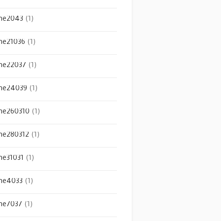
ine2043
(1)
ine21036
(1)
ine22037
(1)
ine24039
(1)
ine260310
(1)
ine280312
(1)
ine31031
(1)
ine4033
(1)
ine7037
(1)