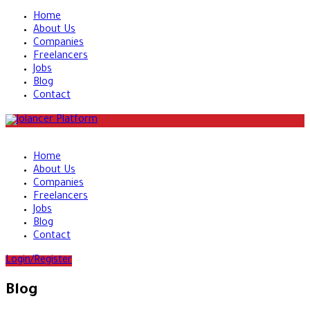
Home
About Us
Companies
Freelancers
Jobs
Blog
Contact
Home
About Us
Companies
Freelancers
Jobs
Blog
Contact
Login/Register
Blog