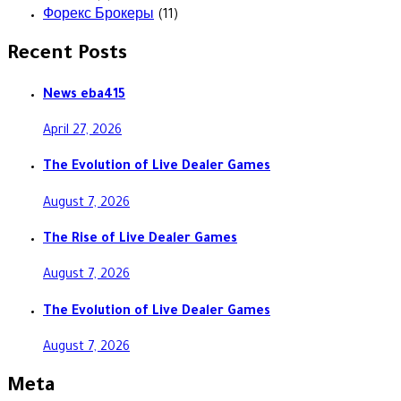
Форекс Брокеры
(11)
Recent Posts
News eba415
April 27, 2026
The Evolution of Live Dealer Games
August 7, 2026
The Rise of Live Dealer Games
August 7, 2026
The Evolution of Live Dealer Games
August 7, 2026
Meta