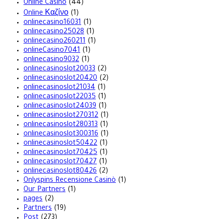
Online Casino
(44)
Online Καζίνο
(1)
onlinecasino16031
(1)
onlinecasino25028
(1)
onlinecasino260211
(1)
onlineCasino7041
(1)
onlinecasino9032
(1)
onlinecasinoslot20033
(2)
onlinecasinoslot20420
(2)
onlinecasinoslot21034
(1)
onlinecasinoslot22035
(1)
onlinecasinoslot24039
(1)
onlinecasinoslot270312
(1)
onlinecasinoslot280313
(1)
onlinecasinoslot300316
(1)
onlinecasinoslot50422
(1)
onlinecasinoslot70425
(1)
onlinecasinoslot70427
(1)
onlinecasinoslot80426
(2)
Onlyspins Recensione Casinò
(1)
Our Partners
(1)
pages
(2)
Partners
(19)
Post
(273)