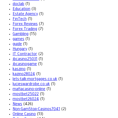
doclab
(1)
Education
(3)
Estate Agency
(1)
FinTech
(1)
Forex Reviews
(7)
Forex Trading
(7)
Gambling
(15)
games
(1)
guide
(1)
Hungary
(1)
IT Contractor
(2)
jbcasino25031
(1)
jbcasinogame
(1)
kaszino
(1)
kazino28024
(1)
lets-talk-mortgages.co.uk
(1)
lucieswardrobe.co.uk
(1)
mafiacasino-online
(1)
mostbet25022
(1)
mostbet26024
(1)
News
(426)
Non-GamStop-Casinos7041
(2)
Online Casino
(13)