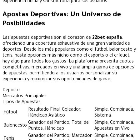
experiencia fluida y satisfactoria para sus usuarios.
Apostas Deportivas: Un Universo de
Posibilidades
Las apuestas deportivas son el corazón de
22bet españa
,
ofreciendo una cobertura exhaustiva de una gran variedad de
deportes. Desde los más populares como el fútbol, baloncesto y
tenis, hasta opciones más nicho como el esports o el críquet,
hay algo para todos los gustos. La plataforma presenta cuotas
competitivas, mercados en vivo y una amplia gama de opciones
de apuestas, permitiendo a los usuarios personalizar su
experiencia y maximizar sus oportunidades de ganar.
Deporte
Mercados Principales
Tipos de Apuestas
Resultado Final, Goleador,
Simple, Combinada,
Fútbol
Hándicap Asiático
Sistema
Ganador del Partido, Total de
Simple, Combinada,
Baloncesto
Puntos, Hándicap
Apuestas en Vivo
Ganador del Partido, Marcador
Simple, Combinada,
Tenis