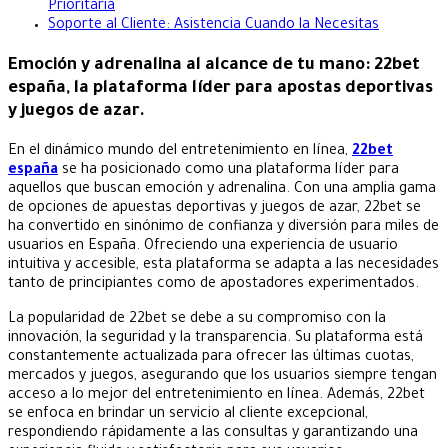
Prioritaria
Soporte al Cliente: Asistencia Cuando la Necesitas
Emoción y adrenalina al alcance de tu mano: 22bet
españa, la plataforma líder para apostas deportivas
y juegos de azar.
En el dinámico mundo del entretenimiento en línea,
22bet
españa
se ha posicionado como una plataforma líder para
aquellos que buscan emoción y adrenalina. Con una amplia gama
de opciones de apuestas deportivas y juegos de azar, 22bet se
ha convertido en sinónimo de confianza y diversión para miles de
usuarios en España. Ofreciendo una experiencia de usuario
intuitiva y accesible, esta plataforma se adapta a las necesidades
tanto de principiantes como de apostadores experimentados.
La popularidad de 22bet se debe a su compromiso con la
innovación, la seguridad y la transparencia. Su plataforma está
constantemente actualizada para ofrecer las últimas cuotas,
mercados y juegos, asegurando que los usuarios siempre tengan
acceso a lo mejor del entretenimiento en línea. Además, 22bet
se enfoca en brindar un servicio al cliente excepcional,
respondiendo rápidamente a las consultas y garantizando una