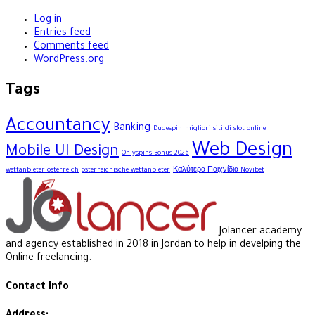
Log in
Entries feed
Comments feed
WordPress.org
Tags
Accountancy
Banking
Dudespin
migliori siti di slot online
Web Design
Mobile UI Design
Onlyspins Bonus 2026
wettanbieter österreich
österreichische wettanbieter
Καλύτερα Παιχνίδια Novibet
Jolancer academy
and agency established in 2018 in Jordan to help in develping the
Online freelancing.
Contact Info