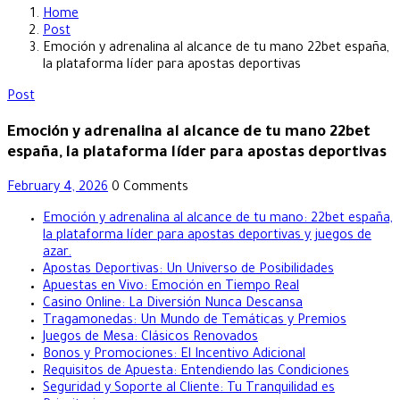
Home
Post
Emoción y adrenalina al alcance de tu mano 22bet españa,
la plataforma líder para apostas deportivas
Post
Emoción y adrenalina al alcance de tu mano 22bet
españa, la plataforma líder para apostas deportivas
February 4, 2026
0 Comments
Emoción y adrenalina al alcance de tu mano: 22bet españa,
la plataforma líder para apostas deportivas y juegos de
azar.
Apostas Deportivas: Un Universo de Posibilidades
Apuestas en Vivo: Emoción en Tiempo Real
Casino Online: La Diversión Nunca Descansa
Tragamonedas: Un Mundo de Temáticas y Premios
Juegos de Mesa: Clásicos Renovados
Bonos y Promociones: El Incentivo Adicional
Requisitos de Apuesta: Entendiendo las Condiciones
Seguridad y Soporte al Cliente: Tu Tranquilidad es