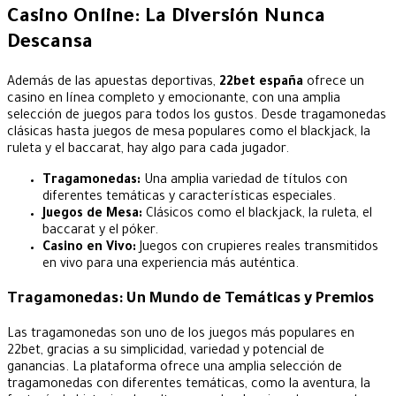
Casino Online: La Diversión Nunca
Descansa
Además de las apuestas deportivas,
22bet españa
ofrece un
casino en línea completo y emocionante, con una amplia
selección de juegos para todos los gustos. Desde tragamonedas
clásicas hasta juegos de mesa populares como el blackjack, la
ruleta y el baccarat, hay algo para cada jugador.
Tragamonedas:
Una amplia variedad de títulos con
diferentes temáticas y características especiales.
Juegos de Mesa:
Clásicos como el blackjack, la ruleta, el
baccarat y el póker.
Casino en Vivo:
Juegos con crupieres reales transmitidos
en vivo para una experiencia más auténtica.
Tragamonedas: Un Mundo de Temáticas y Premios
Las tragamonedas son uno de los juegos más populares en
22bet, gracias a su simplicidad, variedad y potencial de
ganancias. La plataforma ofrece una amplia selección de
tragamonedas con diferentes temáticas, como la aventura, la