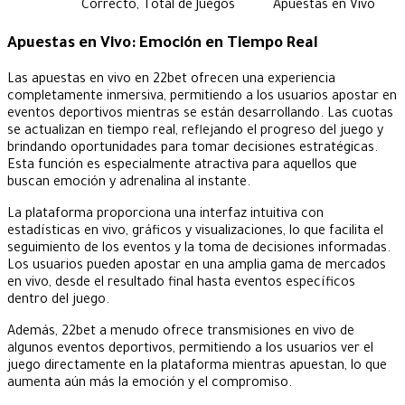
Correcto, Total de Juegos
Apuestas en Vivo
Apuestas en Vivo: Emoción en Tiempo Real
Las apuestas en vivo en 22bet ofrecen una experiencia
completamente inmersiva, permitiendo a los usuarios apostar en
eventos deportivos mientras se están desarrollando. Las cuotas
se actualizan en tiempo real, reflejando el progreso del juego y
brindando oportunidades para tomar decisiones estratégicas.
Esta función es especialmente atractiva para aquellos que
buscan emoción y adrenalina al instante.
La plataforma proporciona una interfaz intuitiva con
estadísticas en vivo, gráficos y visualizaciones, lo que facilita el
seguimiento de los eventos y la toma de decisiones informadas.
Los usuarios pueden apostar en una amplia gama de mercados
en vivo, desde el resultado final hasta eventos específicos
dentro del juego.
Además, 22bet a menudo ofrece transmisiones en vivo de
algunos eventos deportivos, permitiendo a los usuarios ver el
juego directamente en la plataforma mientras apuestan, lo que
aumenta aún más la emoción y el compromiso.