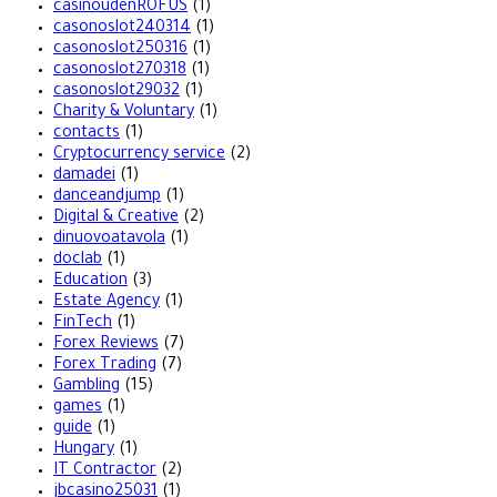
casinoudenROFUS
(1)
casonoslot240314
(1)
casonoslot250316
(1)
casonoslot270318
(1)
casonoslot29032
(1)
Charity & Voluntary
(1)
contacts
(1)
Cryptocurrency service
(2)
damadei
(1)
danceandjump
(1)
Digital & Creative
(2)
dinuovoatavola
(1)
doclab
(1)
Education
(3)
Estate Agency
(1)
FinTech
(1)
Forex Reviews
(7)
Forex Trading
(7)
Gambling
(15)
games
(1)
guide
(1)
Hungary
(1)
IT Contractor
(2)
jbcasino25031
(1)