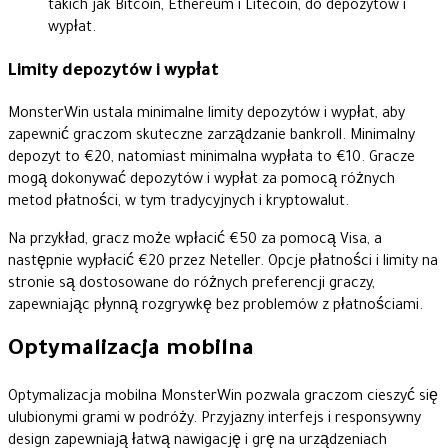
takich jak Bitcoin, Ethereum i Litecoin, do depozytów i
wypłat.
Limity depozytów i wypłat
MonsterWin ustala minimalne limity depozytów i wypłat, aby
zapewnić graczom skuteczne zarządzanie bankroll. Minimalny
depozyt to €20, natomiast minimalna wypłata to €10. Gracze
mogą dokonywać depozytów i wypłat za pomocą różnych
metod płatności, w tym tradycyjnych i kryptowalut.
Na przykład, gracz może wpłacić €50 za pomocą Visa, a
następnie wypłacić €20 przez Neteller. Opcje płatności i limity na
stronie są dostosowane do różnych preferencji graczy,
zapewniając płynną rozgrywkę bez problemów z płatnościami.
Optymalizacja mobilna
Optymalizacja mobilna MonsterWin pozwala graczom cieszyć się
ulubionymi grami w podróży. Przyjazny interfejs i responsywny
design zapewniają łatwą nawigację i grę na urządzeniach