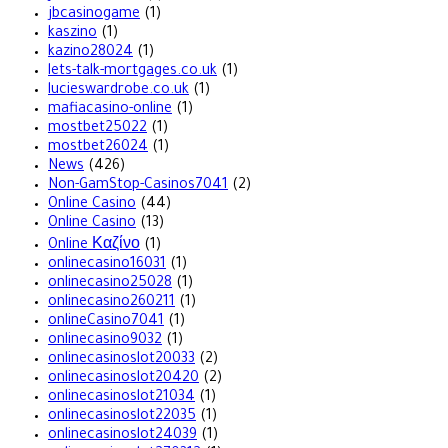
jbcasinogame
(1)
kaszino
(1)
kazino28024
(1)
lets-talk-mortgages.co.uk
(1)
lucieswardrobe.co.uk
(1)
mafiacasino-online
(1)
mostbet25022
(1)
mostbet26024
(1)
News
(426)
Non-GamStop-Casinos7041
(2)
Online Casino
(44)
Online Casino
(13)
Online Καζίνο
(1)
onlinecasino16031
(1)
onlinecasino25028
(1)
onlinecasino260211
(1)
onlineCasino7041
(1)
onlinecasino9032
(1)
onlinecasinoslot20033
(2)
onlinecasinoslot20420
(2)
onlinecasinoslot21034
(1)
onlinecasinoslot22035
(1)
onlinecasinoslot24039
(1)