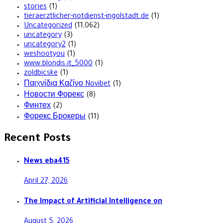
stories
(1)
tieraerztlicher-notdienst-ingolstadt.de
(1)
Uncategorized
(11,062)
uncategory
(3)
uncategory2
(1)
weshootyou
(1)
www.blondis.it_5000
(1)
zoldbicske
(1)
Παιχνίδια Καζίνο Novibet
(1)
Новости Форекс
(8)
Финтех
(2)
Форекс Брокеры
(11)
Recent Posts
News eba415
April 27, 2026
The Impact of Artificial Intelligence on
August 5, 2026