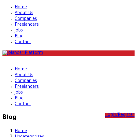
Home
About Us
Companies
Freelancers
Jobs
Blog
Contact
Home
About Us
Companies
Freelancers
Jobs
Blog
Contact
Login/Register
Blog
Home