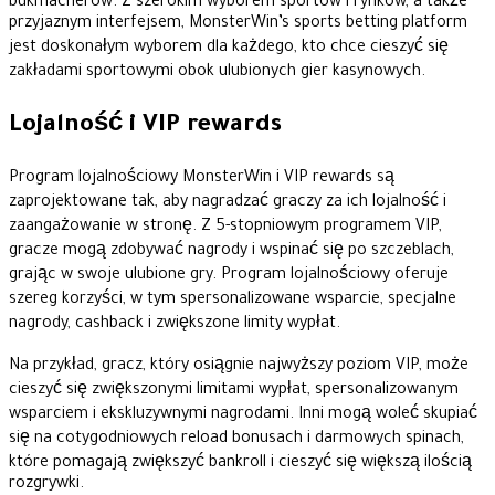
bukmacherów. Z szerokim wyborem sportów i rynków, a także
przyjaznym interfejsem, MonsterWin’s sports betting platform
jest doskonałym wyborem dla każdego, kto chce cieszyć się
zakładami sportowymi obok ulubionych gier kasynowych.
Lojalność i VIP rewards
Program lojalnościowy MonsterWin i VIP rewards są
zaprojektowane tak, aby nagradzać graczy za ich lojalność i
zaangażowanie w stronę. Z 5-stopniowym programem VIP,
gracze mogą zdobywać nagrody i wspinać się po szczeblach,
grając w swoje ulubione gry. Program lojalnościowy oferuje
szereg korzyści, w tym spersonalizowane wsparcie, specjalne
nagrody, cashback i zwiększone limity wypłat.
Na przykład, gracz, który osiągnie najwyższy poziom VIP, może
cieszyć się zwiększonymi limitami wypłat, spersonalizowanym
wsparciem i ekskluzywnymi nagrodami. Inni mogą woleć skupiać
się na cotygodniowych reload bonusach i darmowych spinach,
które pomagają zwiększyć bankroll i cieszyć się większą ilością
rozgrywki.