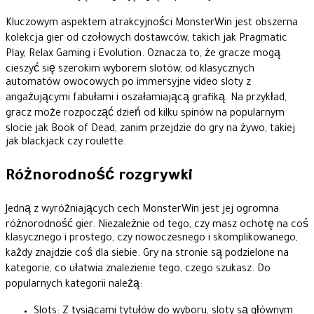
Kluczowym aspektem atrakcyjności MonsterWin jest obszerna
kolekcja gier od czołowych dostawców, takich jak Pragmatic
Play, Relax Gaming i Evolution. Oznacza to, że gracze mogą
cieszyć się szerokim wyborem slotów, od klasycznych
automatów owocowych po immersyjne video sloty z
angażującymi fabułami i oszałamiającą grafiką. Na przykład,
gracz może rozpocząć dzień od kilku spinów na popularnym
slocie jak Book of Dead, zanim przejdzie do gry na żywo, takiej
jak blackjack czy roulette.
Różnorodność rozgrywki
Jedną z wyróżniających cech MonsterWin jest jej ogromna
różnorodność gier. Niezależnie od tego, czy masz ochotę na coś
klasycznego i prostego, czy nowoczesnego i skomplikowanego,
każdy znajdzie coś dla siebie. Gry na stronie są podzielone na
kategorie, co ułatwia znalezienie tego, czego szukasz. Do
popularnych kategorii należą:
Slots: Z tysiącami tytułów do wyboru, sloty są głównym