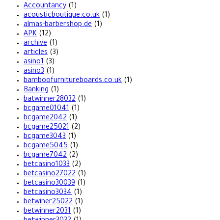
Accountancy
(1)
acousticboutique.co.uk
(1)
almas-barbershop.de
(1)
APK
(12)
archive
(1)
articles
(3)
asino1
(3)
asino3
(1)
bamboofurnitureboards.co.uk
(1)
Banking
(1)
batwinner28032
(1)
bcgame01041
(1)
bcgame2042
(1)
bcgame25021
(2)
bcgame3043
(1)
bcgame5045
(1)
bcgame7042
(2)
betcasino1033
(2)
betcasino27022
(1)
betcasino30039
(1)
betcasino3034
(1)
betwiner25022
(1)
betwinner2031
(1)