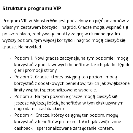
Struktura programu VIP
Program VIP w MonsterWin jest podzielony na pięć poziomów, z
własnym zestawem korzyści i nagród. Gracze mogą wspinać się
po szczeblach, zdobywając punkty za grę w ulubione gry. Im
wyższy poziom, tym więcej korzyści i nagród mogą cieszyć się
gracze. Na przykład:
Poziom 1: Nowi gracze zaczynają na tym poziomie i mogą
korzystać z podstawowych benefitów, takich jak dostęp do
gier i promocji strony.
Poziom 2: Gracze, którzy osiągną ten poziom, mogą
korzystać z dodatkowych benefitów, takich jak zwiększone
limity wypłat i spersonalizowane wsparcie.
Poziom 3: Na tym poziomie gracze mogą cieszyć się
jeszcze większą ilością benefitów, w tym ekskluzywnymi
nagrodami i cashbackiem.
Poziom 4: Gracze, którzy osiągną ten poziom, mogą
korzystać z benefitów premium, takich jak zwiększone
cashbacki i spersonalizowane zarządzanie kontem.