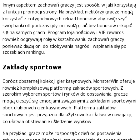
Innym aspektem zachowań graczy jest sposób, w jaki korzystają
z funkcji i promocji strony. Na przykład, niektórzy gracze mogą
korzystać z cotygodniowych reload bonusów, aby zwiększyć
swój bankroll, podczas gdy inni wolą grać bez bonusów i skupić
się na samych grach. Program lojalnościowy i VIP rewards
również odgrywają rolę w kształtowaniu zachowań graczy,
ponieważ dążą oni do zdobywania nagród i wspinania się po
szczeblach rankingu.
Zakłady sportowe
Oprócz obszernej kolekcji gier kasynowych, MonsterWin oferuje
również kompleksową platformę zakładów sportowych. Z
szerokim wyborem sportów i rynków do obstawiania, gracze
mogą cieszyć się emocjami związanymi z zakładami sportowymi
obok ulubionych gier kasynowych. Platforma zakładów
sportowych jest przyjazna dla użytkownika i łatwa w nawigacji,
co ułatwia obstawianie i śledzenie wyników.
Na przykład, gracz może rozpocząć dzień od postawienia