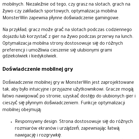
mobilnych. Niezależnie od tego, czy grasz na slotach, grach na
żywo czy zakładach sportowych, optymalizacja mobilna
MonsterWin zapewnia płynne doświadczenie gamingowe.
Na przykład, gracz może grać na slotach podczas codziennego
dojazdu lub korzystać z gier na żywo podczas przerwy na lunch.
Optymalizacja mobilna strony dostosowuje się do różnych
preferencji i umożliwia cieszenie się ulubionymi grami
gdziekolwiek i kiedykolwiek.
Doświadczenie mobilnej gry
Doświadczenie mobilnej gry w MonsterWin jest zaprojektowane
tak, aby było intuicyjne i przyjazne użytkownikowi. Gracze mogą
łatwo nawigować po stronie, uzyskać dostęp do ulubionych gier i
cieszyć się płynnym doświadczeniem. Funkcje optymalizacji
mobilnej obejmują:
Responsywny design: Strona dostosowuje się do różnych
rozmiarów ekranów i urządzeń, zapewniając łatwą
nawigację i rozgrywkę.