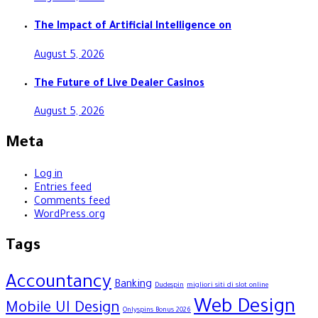
The Impact of Artificial Intelligence on
August 5, 2026
The Future of Live Dealer Casinos
August 5, 2026
Meta
Log in
Entries feed
Comments feed
WordPress.org
Tags
Accountancy
Banking
Dudespin
migliori siti di slot online
Web Design
Mobile UI Design
Onlyspins Bonus 2026