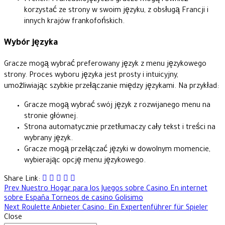
korzystać ze strony w swoim języku, z obsługą Francji i
innych krajów frankofońskich.
Wybór języka
Gracze mogą wybrać preferowany język z menu językowego
strony. Proces wyboru języka jest prosty i intuicyjny,
umożliwiając szybkie przełączanie między językami. Na przykład:
Gracze mogą wybrać swój język z rozwijanego menu na
stronie głównej.
Strona automatycznie przetłumaczy cały tekst i treści na
wybrany język.
Gracze mogą przełączać języki w dowolnym momencie,
wybierając opcję menu językowego.
Share Link:
Post
Prev
Nuestro Hogar para los Juegos sobre Casino En internet
sobre España Torneos de casino Golisimo
navigation
Next
Roulette Anbieter Casino: Ein Expertenführer für Spieler
Close