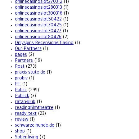
onlinecasinoslot270312
(1)
onlinecasinoslot280313
(1)
onlinecasinoslot300316
(1)
onlinecasinoslot50422
(1)
onlinecasinoslot70425
(1)
onlinecasinoslot70427
(1)
onlinecasinoslot80426
(2)
Onlyspins Recensione Casinò
(1)
Our Partners
(1)
pages
(2)
Partners
(19)
Post
(273)
praxis-stute.de
(1)
probiv
(1)
PT
(1)
Public
(299)
Publick
(3)
ratan-klub
(1)
readingfilmtheatre
(1)
ready_text
(23)
review
(1)
schwarze-hunde.de
(1)
shop
(1)
Sober living
(7)