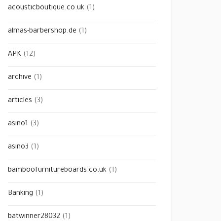
acousticboutique.co.uk
(1)
almas-barbershop.de
(1)
APK
(12)
archive
(1)
articles
(3)
asino1
(3)
asino3
(1)
bamboofurnitureboards.co.uk
(1)
Banking
(1)
batwinner28032
(1)