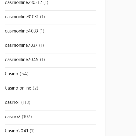
casinionline280312
(1)
casinionline31031
(1)
casinionline4033
(1)
casinionline7037
(1)
casinionline7049
(1)
Casino
(54)
Casino online
(2)
casino1
(118)
casino2
(107)
Casino2041
(1)