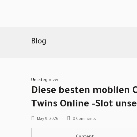
Blog
Uncategorized
Diese besten mobilen C
Twins Online -Slot unse
May 9, 2026
0 Comments