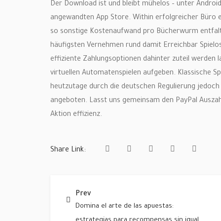
Der Download ist und bleibt mühelos – unter Android 
angewandten App Store. Within erfolgreicher Büro ei
so sonstige Kostenaufwand pro Bücherwurm entfalte
häufigsten Vernehmen rund damit Erreichbar Spielo
effiziente Zahlungsoptionen dahinter zuteil werden l
virtuellen Automatenspielen aufgeben. Klassische Spi
heutzutage durch die deutschen Regulierung jedoch 
angeboten. Lasst uns gemeinsam den PayPal Auszah
Aktion effizienz.
Share Link:
Prev
Domina el arte de las apuestas:
estrategias para recompensas sin igual