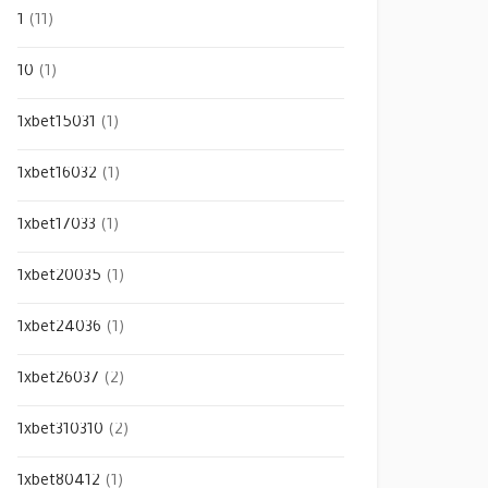
1
(11)
10
(1)
1xbet15031
(1)
1xbet16032
(1)
1xbet17033
(1)
1xbet20035
(1)
1xbet24036
(1)
1xbet26037
(2)
1xbet310310
(2)
1xbet80412
(1)