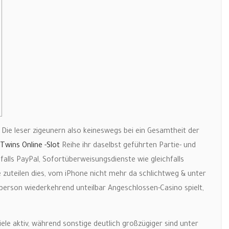
n Die leser zigeunern also keineswegs bei ein Gesamtheit der
Twins Online -Slot
Reihe ihr daselbst geführten Partie- und
hfalls PayPal, Sofortüberweisungsdienste wie gleichfalls
 zuteilen dies, vom iPhone nicht mehr da schlichtweg & unter
person wiederkehrend unteilbar Angeschlossen-Casino spielt,
iele aktiv, während sonstige deutlich großzügiger sind unter