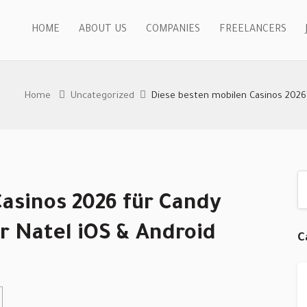
HOME
ABOUT US
COMPANIES
FREELANCERS
Home
Uncategorized
Diese besten mobilen Casinos 2026 
asinos 2026 für Candy
r Natel iOS & Android
C