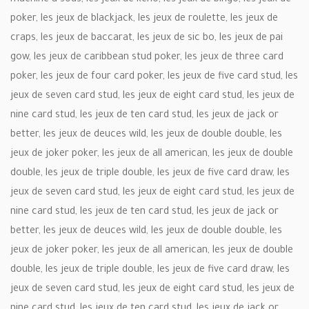
machine à sous, les jeux de keno, les jeux de bingo, les jeux de
poker, les jeux de blackjack, les jeux de roulette, les jeux de
craps, les jeux de baccarat, les jeux de sic bo, les jeux de pai
gow, les jeux de caribbean stud poker, les jeux de three card
poker, les jeux de four card poker, les jeux de five card stud, les
jeux de seven card stud, les jeux de eight card stud, les jeux de
nine card stud, les jeux de ten card stud, les jeux de jack or
better, les jeux de deuces wild, les jeux de double double, les
jeux de joker poker, les jeux de all american, les jeux de double
double, les jeux de triple double, les jeux de five card draw, les
jeux de seven card stud, les jeux de eight card stud, les jeux de
nine card stud, les jeux de ten card stud, les jeux de jack or
better, les jeux de deuces wild, les jeux de double double, les
jeux de joker poker, les jeux de all american, les jeux de double
double, les jeux de triple double, les jeux de five card draw, les
jeux de seven card stud, les jeux de eight card stud, les jeux de