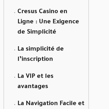
Cresus Casino en
Ligne : Une Exigence
de Simplicité
La simplicité de
l’inscription
La VIP et les
avantages
La Navigation Facile et