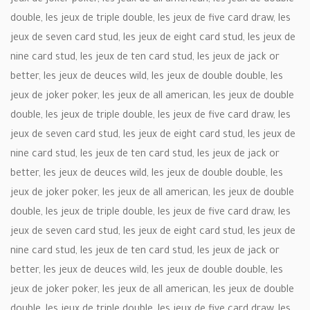
jeux de joker poker, les jeux de all american, les jeux de double
double, les jeux de triple double, les jeux de five card draw, les
jeux de seven card stud, les jeux de eight card stud, les jeux de
nine card stud, les jeux de ten card stud, les jeux de jack or
better, les jeux de deuces wild, les jeux de double double, les
jeux de joker poker, les jeux de all american, les jeux de double
double, les jeux de triple double, les jeux de five card draw, les
jeux de seven card stud, les jeux de eight card stud, les jeux de
nine card stud, les jeux de ten card stud, les jeux de jack or
better, les jeux de deuces wild, les jeux de double double, les
jeux de joker poker, les jeux de all american, les jeux de double
double, les jeux de triple double, les jeux de five card draw, les
jeux de seven card stud, les jeux de eight card stud, les jeux de
nine card stud, les jeux de ten card stud, les jeux de jack or
better, les jeux de deuces wild, les jeux de double double, les
jeux de joker poker, les jeux de all american, les jeux de double