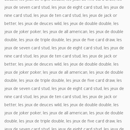
double, les jeux de triple double, les jeux de five card draw, les
jeux de seven card stud, les jeux de eight card stud, les jeux de
nine card stud, les jeux de ten card stud, les jeux de jack or
better, les jeux de deuces wild, les jeux de double double, les
jeux de joker poker, les jeux de all american, les jeux de double
double, les jeux de triple double, les jeux de five card draw, les
jeux de seven card stud, les jeux de eight card stud, les jeux de
nine card stud, les jeux de ten card stud, les jeux de jack or
better, les jeux de deuces wild, les jeux de double double, les
jeux de joker poker, les jeux de all american, les jeux de double
double, les jeux de triple double, les jeux de five card draw, les
jeux de seven card stud, les jeux de eight card stud, les jeux de
nine card stud, les jeux de ten card stud, les jeux de jack or
better, les jeux de deuces wild, les jeux de double double, les
jeux de joker poker, les jeux de all american, les jeux de double
double, les jeux de triple double, les jeux de five card draw, les