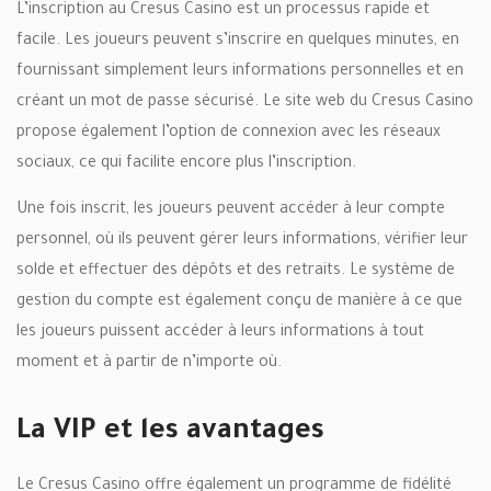
L’inscription au Cresus Casino est un processus rapide et
facile. Les joueurs peuvent s’inscrire en quelques minutes, en
fournissant simplement leurs informations personnelles et en
créant un mot de passe sécurisé. Le site web du Cresus Casino
propose également l’option de connexion avec les réseaux
sociaux, ce qui facilite encore plus l’inscription.
Une fois inscrit, les joueurs peuvent accéder à leur compte
personnel, où ils peuvent gérer leurs informations, vérifier leur
solde et effectuer des dépôts et des retraits. Le système de
gestion du compte est également conçu de manière à ce que
les joueurs puissent accéder à leurs informations à tout
moment et à partir de n’importe où.
La VIP et les avantages
Le Cresus Casino offre également un programme de fidélité