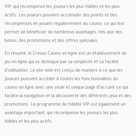
VIP, qui récompense les joueurs les plus fidèles et les plus
actifs. Les joueurs peuvent accumuler des points et des
récompenses en jouant régulièrement au casino, ce qui leur
permet de bénéficier de nombreux avantages, tels que des
bonus, des promotions et des offres spéciales.
En résumé, le Cresus Casino en ligne est un établissement de
jeu en ligne qui se distingue par sa simplicité et sa facilité
d’utilisation. Le site web est conçu de manière à ce que les
joueurs puissent accéder à toutes les fonctionnalités du
casino en ligne avec une seule et unique page d’accueil, ce qui
facilite la navigation et la découverte des différents jeux et des
promotions. Le programme de fidélité VIP est également un
avantage important, qui récompense les joueurs les plus
fidèles et les plus actifs.