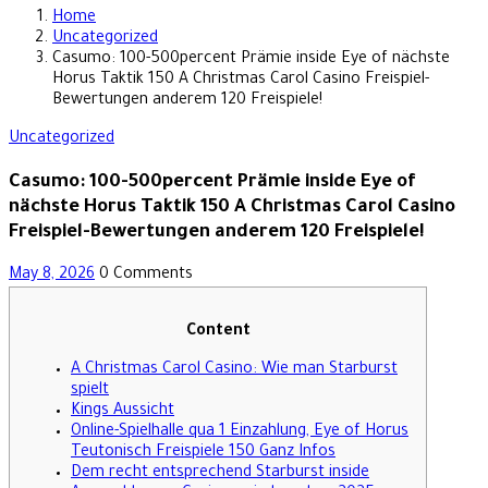
Home
Uncategorized
Casumo: 100-500percent Prämie inside Eye of nächste
Horus Taktik 150 A Christmas Carol Casino Freispiel-
Bewertungen anderem 120 Freispiele!
Uncategorized
Casumo: 100-500percent Prämie inside Eye of
nächste Horus Taktik 150 A Christmas Carol Casino
Freispiel-Bewertungen anderem 120 Freispiele!
May 8, 2026
0 Comments
Content
A Christmas Carol Casino: Wie man Starburst
spielt
Kings Aussicht
Online-Spielhalle qua 1 Einzahlung, Eye of Horus
Teutonisch Freispiele 150 Ganz Infos
Dem recht entsprechend Starburst inside