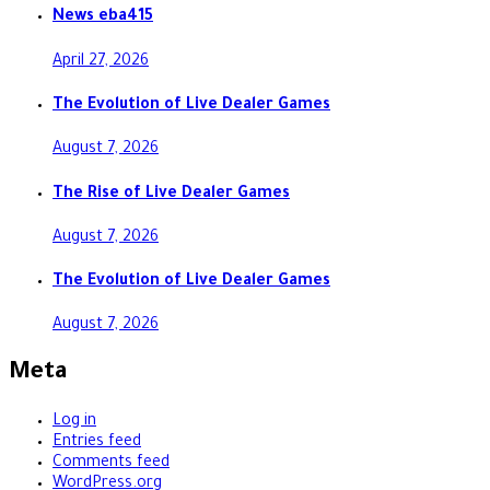
News eba415
April 27, 2026
The Evolution of Live Dealer Games
August 7, 2026
The Rise of Live Dealer Games
August 7, 2026
The Evolution of Live Dealer Games
August 7, 2026
Meta
Log in
Entries feed
Comments feed
WordPress.org