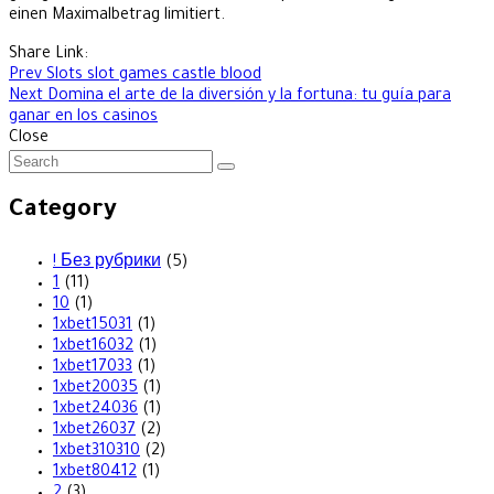
einen Maximalbetrag limitiert.
Share Link:
Post
Prev
Slots slot games castle blood
Next
Domina el arte de la diversión y la fortuna: tu guía para
navigation
ganar en los casinos
Close
Category
! Без рубрики
(5)
1
(11)
10
(1)
1xbet15031
(1)
1xbet16032
(1)
1xbet17033
(1)
1xbet20035
(1)
1xbet24036
(1)
1xbet26037
(2)
1xbet310310
(2)
1xbet80412
(1)