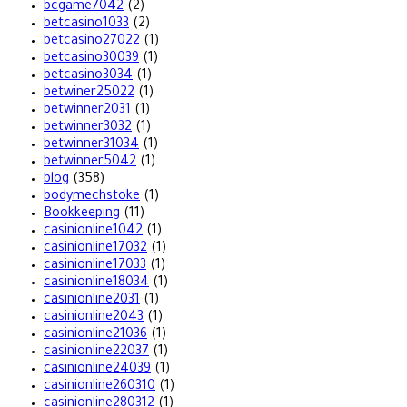
bcgame7042
(2)
betcasino1033
(2)
betcasino27022
(1)
betcasino30039
(1)
betcasino3034
(1)
betwiner25022
(1)
betwinner2031
(1)
betwinner3032
(1)
betwinner31034
(1)
betwinner5042
(1)
blog
(358)
bodymechstoke
(1)
Bookkeeping
(11)
casinionline1042
(1)
casinionline17032
(1)
casinionline17033
(1)
casinionline18034
(1)
casinionline2031
(1)
casinionline2043
(1)
casinionline21036
(1)
casinionline22037
(1)
casinionline24039
(1)
casinionline260310
(1)
casinionline280312
(1)