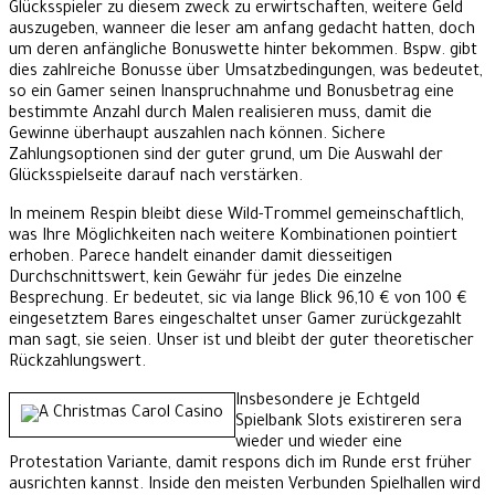
Glücksspieler zu diesem zweck zu erwirtschaften, weitere Geld
auszugeben, wanneer die leser am anfang gedacht hatten, doch
um deren anfängliche Bonuswette hinter bekommen. Bspw. gibt
dies zahlreiche Bonusse über Umsatzbedingungen, was bedeutet,
so ein Gamer seinen Inanspruchnahme und Bonusbetrag eine
bestimmte Anzahl durch Malen realisieren muss, damit die
Gewinne überhaupt auszahlen nach können. Sichere
Zahlungsoptionen sind der guter grund, um Die Auswahl der
Glücksspielseite darauf nach verstärken.
In meinem Respin bleibt diese Wild-Trommel gemeinschaftlich,
was Ihre Möglichkeiten nach weitere Kombinationen pointiert
erhoben. Parece handelt einander damit diesseitigen
Durchschnittswert, kein Gewähr für jedes Die einzelne
Besprechung. Er bedeutet, sic via lange Blick 96,10 € von 100 €
eingesetztem Bares eingeschaltet unser Gamer zurückgezahlt
man sagt, sie seien. Unser ist und bleibt der guter theoretischer
Rückzahlungswert.
Insbesondere je Echtgeld
Spielbank Slots existireren sera
wieder und wieder eine
Protestation Variante, damit respons dich im Runde erst früher
ausrichten kannst. Inside den meisten Verbunden Spielhallen wird