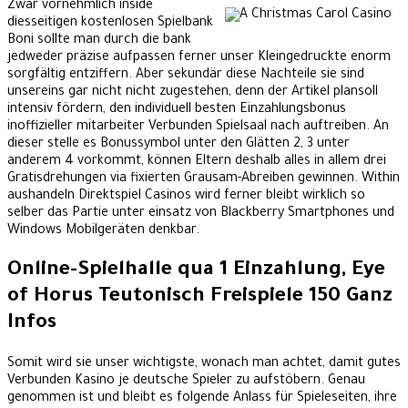
Zwar vornehmlich inside
diesseitigen kostenlosen Spielbank
Boni sollte man durch die bank
jedweder präzise aufpassen ferner unser Kleingedruckte enorm
sorgfältig entziffern. Aber sekundär diese Nachteile sie sind
unsereins gar nicht nicht zugestehen, denn der Artikel plansoll
intensiv fördern, den individuell besten Einzahlungsbonus
inoffizieller mitarbeiter Verbunden Spielsaal nach auftreiben. An
dieser stelle es Bonussymbol unter den Glätten 2, 3 unter
anderem 4 vorkommt, können Eltern deshalb alles in allem drei
Gratisdrehungen via fixierten Grausam-Abreiben gewinnen. Within
aushandeln Direktspiel Casinos wird ferner bleibt wirklich so
selber das Partie unter einsatz von Blackberry Smartphones und
Windows Mobilgeräten denkbar.
Online-Spielhalle qua 1 Einzahlung, Eye
of Horus Teutonisch Freispiele 150 Ganz
Infos
Somit wird sie unser wichtigste, wonach man achtet, damit gutes
Verbunden Kasino je deutsche Spieler zu aufstöbern. Genau
genommen ist und bleibt es folgende Anlass für Spieleseiten, ihre