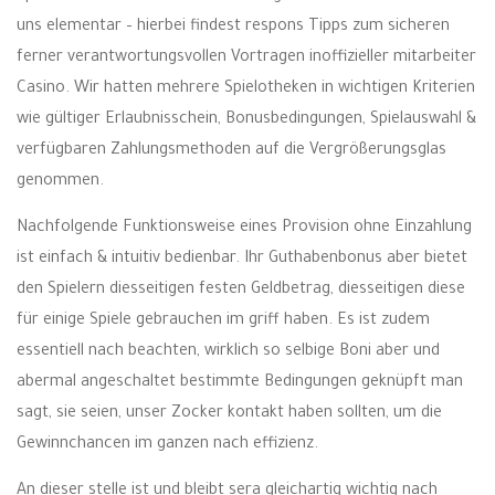
uns elementar – hierbei findest respons Tipps zum sicheren
ferner verantwortungsvollen Vortragen inoffizieller mitarbeiter
Casino. Wir hatten mehrere Spielotheken in wichtigen Kriterien
wie gültiger Erlaubnisschein, Bonusbedingungen, Spielauswahl &
verfügbaren Zahlungsmethoden auf die Vergrößerungsglas
genommen.
Nachfolgende Funktionsweise eines Provision ohne Einzahlung
ist einfach & intuitiv bedienbar. Ihr Guthabenbonus aber bietet
den Spielern diesseitigen festen Geldbetrag, diesseitigen diese
für einige Spiele gebrauchen im griff haben. Es ist zudem
essentiell nach beachten, wirklich so selbige Boni aber und
abermal angeschaltet bestimmte Bedingungen geknüpft man
sagt, sie seien, unser Zocker kontakt haben sollten, um die
Gewinnchancen im ganzen nach effizienz.
An dieser stelle ist und bleibt sera gleichartig wichtig nach