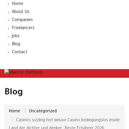
Home
About Us
Companies
Freelancers
Jobs
Blog
Contact
Blog
Home
Uncategorized
Casinos sizzling hot deluxe Casino bedingungslos inside
Land der dichter und denker: Beste Ernährer 2026