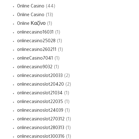
Online Casino
(44)
Online Casino
(13)
Online Καζίνο
(1)
onlinecasino16031
(1)
onlinecasino25028
(1)
onlinecasino260211
(1)
onlineCasino7041
(1)
onlinecasino9032
(1)
onlinecasinoslot20033
(2)
onlinecasinoslot20420
(2)
onlinecasinoslot21034
(1)
onlinecasinoslot22035
(1)
onlinecasinoslot24039
(1)
onlinecasinoslot270312
(1)
onlinecasinoslot280313
(1)
onlinecasinoslot300316
(1)