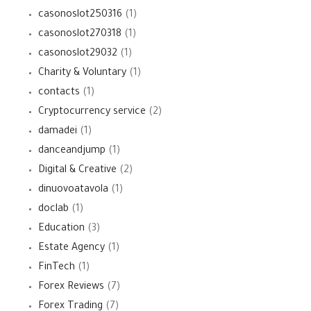
casonoslot250316
(1)
casonoslot270318
(1)
casonoslot29032
(1)
Charity & Voluntary
(1)
contacts
(1)
Cryptocurrency service
(2)
damadei
(1)
danceandjump
(1)
Digital & Creative
(2)
dinuovoatavola
(1)
doclab
(1)
Education
(3)
Estate Agency
(1)
FinTech
(1)
Forex Reviews
(7)
Forex Trading
(7)