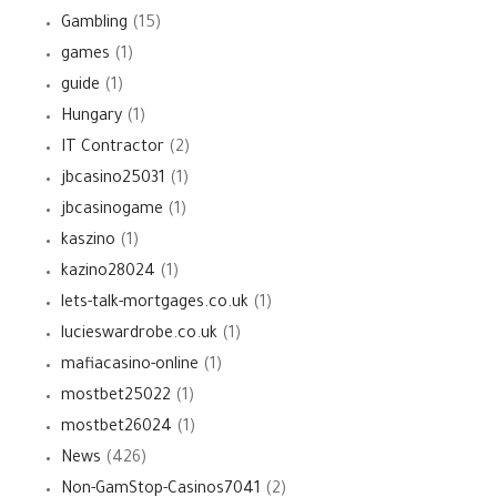
Gambling
(15)
games
(1)
guide
(1)
Hungary
(1)
IT Contractor
(2)
jbcasino25031
(1)
jbcasinogame
(1)
kaszino
(1)
kazino28024
(1)
lets-talk-mortgages.co.uk
(1)
lucieswardrobe.co.uk
(1)
mafiacasino-online
(1)
mostbet25022
(1)
mostbet26024
(1)
News
(426)
Non-GamStop-Casinos7041
(2)