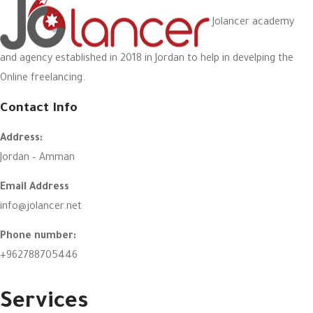
Jolancer academy
and agency established in 2018 in Jordan to help in develping the
Online freelancing.
Contact Info
Address:
Jordan – Amman
Email Address
info@jolancer.net
Phone number:
+962788705446
Services