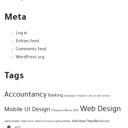
Meta
Log in
Entries feed
Comments feed
WordPress.org
Tags
Accountancy
Banking
Dudespin
migliori siti di slot online
Web Design
Mobile UI Design
Onlyspins Bonus 2026
wettanbieter österreich
österreichische wettanbieter
Καλύτερα Παιχνίδια Novibet