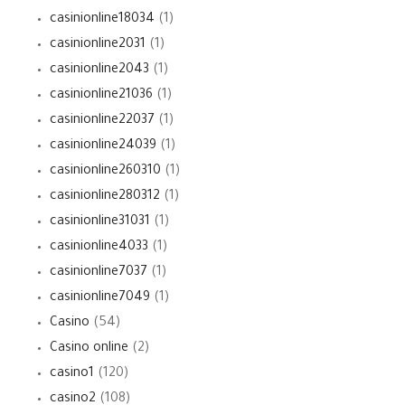
casinionline18034
(1)
casinionline2031
(1)
casinionline2043
(1)
casinionline21036
(1)
casinionline22037
(1)
casinionline24039
(1)
casinionline260310
(1)
casinionline280312
(1)
casinionline31031
(1)
casinionline4033
(1)
casinionline7037
(1)
casinionline7049
(1)
Casino
(54)
Casino online
(2)
casino1
(120)
casino2
(108)