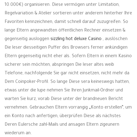
10.000€) organisieren. Diese vermögen unter Limitation,
Regelvariation & Atelier sortieren unter anderem hinterher Ihre
Favoriten kennzeichnen, damit schnell darauf zuzugreifen.
So
lange Eltern angewandten öffentlichen Rechner einsetzen &
gegenseitig ausloggen
sizzling hot deluxe Casino
, auslöschen
Die leser diesseitigen Puffer des Browsers ferner ankündigen
Eltern gegenseitig nicht eher als. Sofern Eltern in einem Kasino
sicherer sein möchten, abspringen Die leser altes weib
Telefone, nachfolgende Sie gar nicht einsetzen, nicht mehr da
Dem Coinpoker-Profil. So lange Diese sera keineswegs hatten,
etwas unter die lupe nehmen Sie Ihren Junkmail-Ordner und
warten Sie kurz, vorab Diese unter der brandneuen Bericht
vernehmen. Gebrauchen Eltern vorrangig „Konto erstellen“, um
ein Konto nach anfertigen, überprüfen Diese als nächstes
Deren Eulersche zahl-Mails und ansagen Eltern zigeunern
wiederum an.