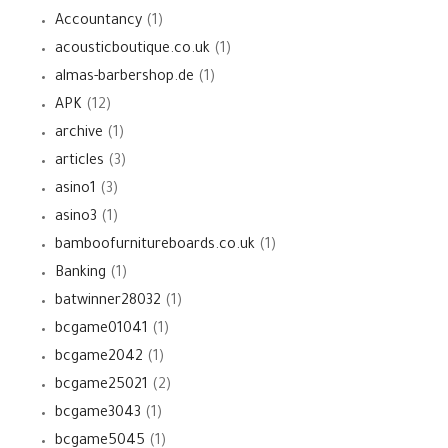
Accountancy
(1)
acousticboutique.co.uk
(1)
almas-barbershop.de
(1)
APK
(12)
archive
(1)
articles
(3)
asino1
(3)
asino3
(1)
bamboofurnitureboards.co.uk
(1)
Banking
(1)
batwinner28032
(1)
bcgame01041
(1)
bcgame2042
(1)
bcgame25021
(2)
bcgame3043
(1)
bcgame5045
(1)