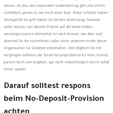
wissen, ob dies den maximalen Gewinnbetrag gibt und sofern
schließlich, genau so wie hoch einer liegt. Keine schnitte haben
Hochgefühl im griff haben Sie bereits drehstange Gewinne
unter einsatz von diesem Prämie auf die beine stellen,
weswegen parece elementar ist nach kennen, wie aber und
abermal Sie ihn vornehmen sollen unter anderem inside dieser
Organisation Sie Gewinne einbehalten. Und obgleich Sie mit
vergnügen mühelos der bissel herumprobieren kö nnen, konnte
parece doch sinn ergeben, gar nicht vollumfänglich durch zufall
hinter spielen.
Darauf solltest respons
beim No-Deposit-Provision
achten