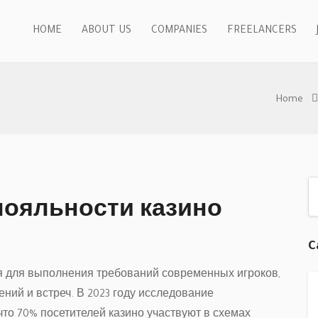
HOME
ABOUT US
COMPANIES
FREELANCERS
Home
лояльности казино
C
 для выполнения требований современных игроков,
ий и встреч. В 2023 году исследование
то 70% посетителей казино участвуют в схемах