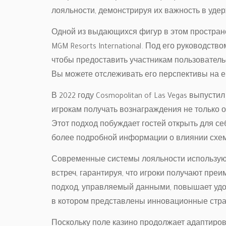
лояльности, демонстрируя их важность в удер
Одной из выдающихся фигур в этом простран
MGM Resorts International. Под его руководств
чтобы предоставить участникам пользователь
Вы можете отслеживать его перспективы на 
В 2022 году Cosmopolitan of Las Vegas выпуст
игрокам получать вознаграждения не только от
Этот подход побуждает гостей открыть для се
более подробной информации о влиянии схем 
Современные системы лояльности использую
встреч, гарантируя, что игроки получают пре
подход, управляемый данными, повышает удов
в котором представлены инновационные стра
Поскольку поле казино продолжает адаптиров