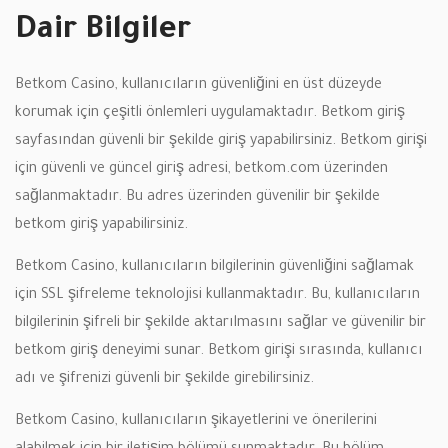
Dair Bilgiler
Betkom Casino, kullanıcıların güvenliğini en üst düzeyde
korumak için çeşitli önlemleri uygulamaktadır. Betkom giriş
sayfasından güvenli bir şekilde giriş yapabilirsiniz. Betkom girişi
için güvenli ve güncel giriş adresi, betkom.com üzerinden
sağlanmaktadır. Bu adres üzerinden güvenilir bir şekilde
betkom giriş yapabilirsiniz.
Betkom Casino, kullanıcıların bilgilerinin güvenliğini sağlamak
için SSL şifreleme teknolojisi kullanmaktadır. Bu, kullanıcıların
bilgilerinin şifreli bir şekilde aktarılmasını sağlar ve güvenilir bir
betkom giriş deneyimi sunar. Betkom girişi sırasında, kullanıcı
adı ve şifrenizi güvenli bir şekilde girebilirsiniz.
Betkom Casino, kullanıcıların şikayetlerini ve önerilerini