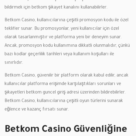
bildirmek için betkom şikayet kanalını kullanabilirler.
Betkom Casino, kullanıcılarına çeşitli promosyon kodu ile özel
teklifler sunar. Bu promosyonlar, yeni kullanıcılar için özel
olarak tasarlanmıştır ve platforma yeni bir deneyim sunar.
Ancak, promosyon kodu kullanımına dikkatli olunmalıdır, çünkü
bazı kodlar geçerlilik tarihleri veya kullanım koşulları ile
sınırlıdır.
Betkom Casino, güvenilir bir platform olarak kabul edilir, ancak
kullanıcılar platforma erişimde karşılaştıkları sorunları ve
şikayetleri betkom guncel giriş adresi üzerinden bildirebilirler.
Betkom Casino, kullanıcılarına çeşitli oyun türlerini sunarak
eğlence ve kazanç fırsatı sunar.
Betkom Casino Güvenliğine