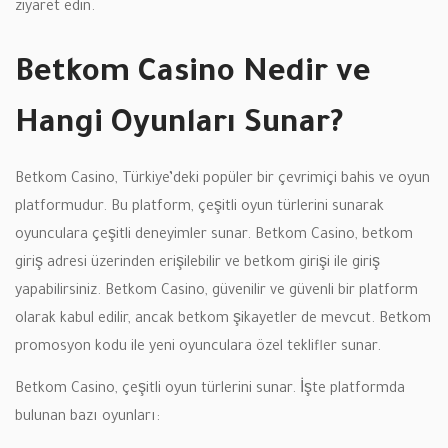
ziyaret edin.
Betkom Casino Nedir ve
Hangi Oyunları Sunar?
Betkom Casino, Türkiye’deki popüler bir çevrimiçi bahis ve oyun
platformudur. Bu platform, çeşitli oyun türlerini sunarak
oyunculara çeşitli deneyimler sunar. Betkom Casino, betkom
giriş adresi üzerinden erişilebilir ve betkom girişi ile giriş
yapabilirsiniz. Betkom Casino, güvenilir ve güvenli bir platform
olarak kabul edilir, ancak betkom şikayetler de mevcut. Betkom
promosyon kodu ile yeni oyunculara özel teklifler sunar.
Betkom Casino, çeşitli oyun türlerini sunar. İşte platformda
bulunan bazı oyunları: