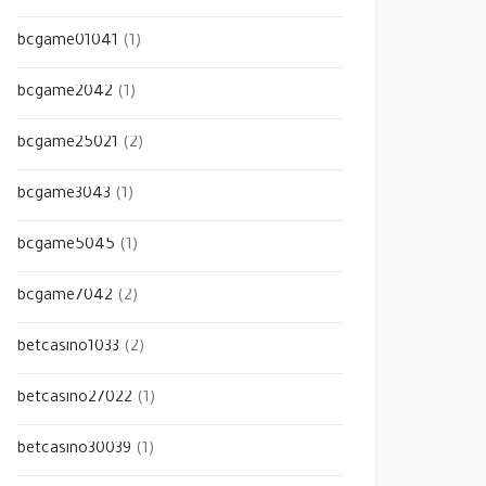
bcgame01041
(1)
bcgame2042
(1)
bcgame25021
(2)
bcgame3043
(1)
bcgame5045
(1)
bcgame7042
(2)
betcasino1033
(2)
betcasino27022
(1)
betcasino30039
(1)