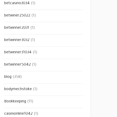
betcasino3034
(1)
betwiner25022
(1)
betwinner2031
(1)
betwinner3032
(1)
betwinner31034
(1)
betwinner5042
(1)
blog
(358)
bodymechstoke
(1)
Bookkeeping
(11)
casinionline1042
(1)