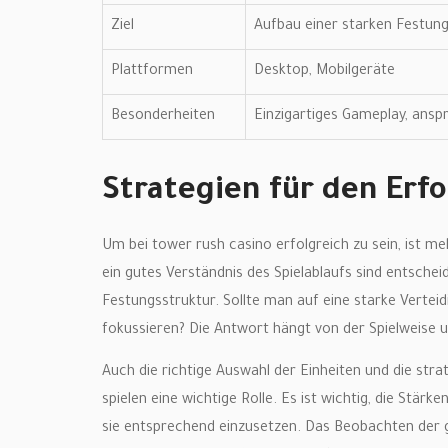
Ziel
Aufbau einer starken Festun
Plattformen
Desktop, Mobilgeräte
Besonderheiten
Einzigartiges Gameplay, ansp
Strategien für den Erfo
Um bei tower rush casino erfolgreich zu sein, ist me
ein gutes Verständnis des Spielablaufs sind entscheid
Festungsstruktur. Sollte man auf eine starke Verteid
fokussieren? Die Antwort hängt von der Spielweise 
Auch die richtige Auswahl der Einheiten und die strat
spielen eine wichtige Rolle. Es ist wichtig, die Stä
sie entsprechend einzusetzen. Das Beobachten der 