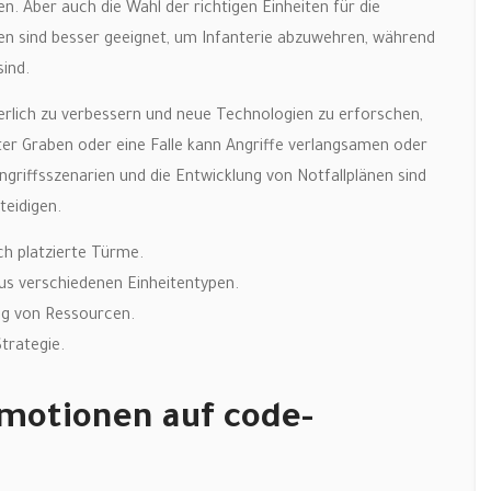
. Aber auch die Wahl der richtigen Einheiten für die
eiten sind besser geeignet, um Infanterie abzuwehren, während
ind.
uierlich zu verbessern und neue Technologien zu erforschen,
erter Graben oder eine Falle kann Angriffe verlangsamen oder
griffsszenarien und die Entwicklung von Notfallplänen sind
teidigen.
h platzierte Türme.
us verschiedenen Einheitentypen.
g von Ressourcen.
Strategie.
motionen auf code-