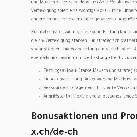
und Mauern ist entscheidend, um Angriffe abzuwehren
Verteidigung spielt eine wichtige Rolle. Einige Einh
andere Einheiten besser gegen gepanzerte Angriffe s
Zusätzlich ist es wichtig, die eigene Festung kontin
die die Verteidigung stärken. Ein strategisch platzi
sogar stoppen. Die Vorbereitung auf verschiedene An
ebenfalls unerlässlich, um die Festung effektiv zu ver
Festungsaufbau: Starke Mauern und strategisc
Einheitenverteilung: Ausgewogene Mischung a
Ressourcenmanagement: Effiziente Verwaltun
Angriffstaktik: Flexible und anpassungsfähige 
Bonusaktionen und Pro
x.ch/de-ch