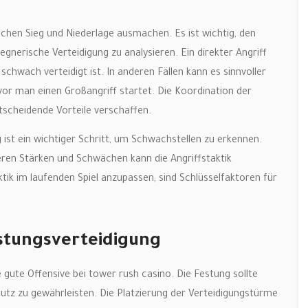
schen Sieg und Niederlage ausmachen. Es ist wichtig, den
egnerische Verteidigung zu analysieren. Ein direkter Angriff
schwach verteidigt ist. In anderen Fällen kann es sinnvoller
vor man einen Großangriff startet. Die Koordination der
scheidende Vorteile verschaffen.
ist ein wichtiger Schritt, um Schwachstellen zu erkennen.
eren Stärken und Schwächen kann die Angriffstaktik
Taktik im laufenden Spiel anzupassen, sind Schlüsselfaktoren für
estungsverteidigung
e gute Offensive bei tower rush casino. Die Festung sollte
utz zu gewährleisten. Die Platzierung der Verteidigungstürme