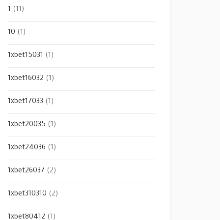
1
(11)
10
(1)
1xbet15031
(1)
1xbet16032
(1)
1xbet17033
(1)
1xbet20035
(1)
1xbet24036
(1)
1xbet26037
(2)
1xbet310310
(2)
1xbet80412
(1)