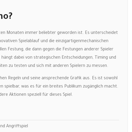
no?
etzten Monaten immer beliebter geworden ist. Es unterscheidet
nnovativen Spielablauf und die einzigartigenmechanischen
ellen Festung, die dann gegen die Festungen anderer Spieler
g hängt dabei von strategischen Entscheidungen, Timing und
keiten zu testen und sich mit anderen Spielern zu messen.
ichen Regeln und seine ansprechende Grafik aus. Es ist sowohl
 spielbar, was es für ein breites Publikum zugänglich macht.
re Aktionen speziell für dieses Spiel.
nd Angriffspiel