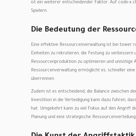
ist ein weiterer entscheidender Faktor. Auf code-x.c
Spielern.
Die Bedeutung der Ressour
Eine effektive Ressourcenverwaltung ist bei tower 
Einheiten zu rekrutieren, die Festung zu verbessern 
Ressourcenproduktion zu optimieren und unnötige A
Ressourcenverwaltung ermöglicht es, schneller ein
überrennen.
Zudem ist es entscheidend, die Balance zwischen dem 
Investition in die Verteidigung kann dazu führen, das
hat. Umgekehrt kann zu viel Fokus auf den Angriff 
Planung und eine strategische Ressourcenverteilung 