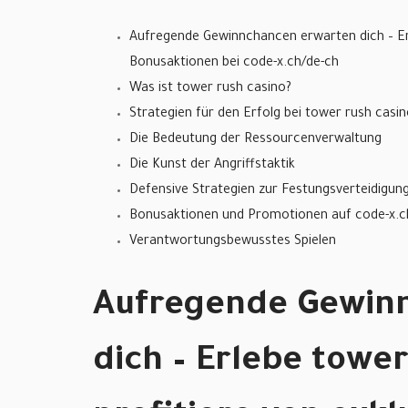
Aufregende Gewinnchancen erwarten dich – Erl
Bonusaktionen bei code-x.ch/de-ch
Was ist tower rush casino?
Strategien für den Erfolg bei tower rush casi
Die Bedeutung der Ressourcenverwaltung
Die Kunst der Angriffstaktik
Defensive Strategien zur Festungsverteidigun
Bonusaktionen und Promotionen auf code-x.c
Verantwortungsbewusstes Spielen
Aufregende Gewin
dich – Erlebe towe