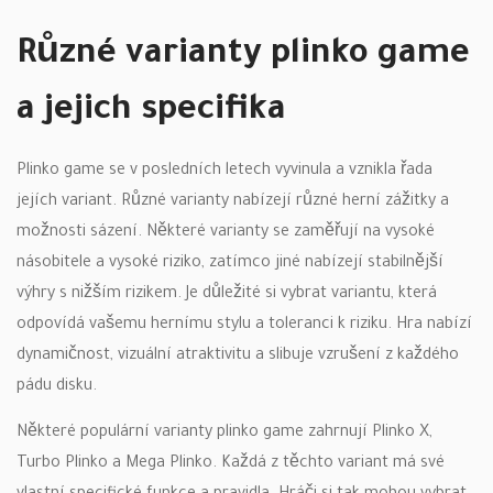
Různé varianty plinko game
a jejich specifika
Plinko game se v posledních letech vyvinula a vznikla řada
jejích variant. Různé varianty nabízejí různé herní zážitky a
možnosti sázení. Některé varianty se zaměřují na vysoké
násobitele a vysoké riziko, zatímco jiné nabízejí stabilnější
výhry s nižším rizikem. Je důležité si vybrat variantu, která
odpovídá vašemu hernímu stylu a toleranci k riziku. Hra nabízí
dynamičnost, vizuální atraktivitu a slibuje vzrušení z každého
pádu disku.
Některé populární varianty plinko game zahrnují Plinko X,
Turbo Plinko a Mega Plinko. Každá z těchto variant má své