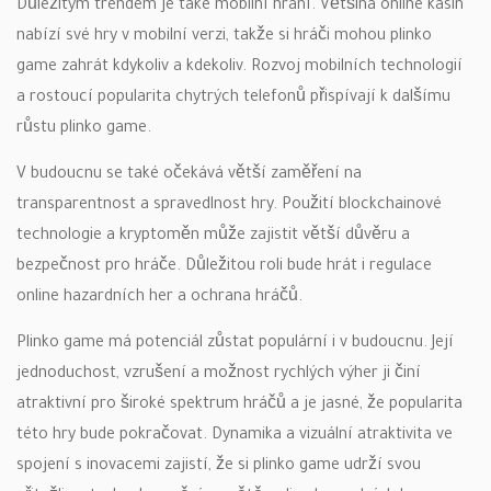
Důležitým trendem je také mobilní hraní. Většina online kasin
nabízí své hry v mobilní verzi, takže si hráči mohou plinko
game zahrát kdykoliv a kdekoliv. Rozvoj mobilních technologií
a rostoucí popularita chytrých telefonů přispívají k dalšímu
růstu plinko game.
V budoucnu se také očekává větší zaměření na
transparentnost a spravedlnost hry. Použití blockchainové
technologie a kryptoměn může zajistit větší důvěru a
bezpečnost pro hráče. Důležitou roli bude hrát i regulace
online hazardních her a ochrana hráčů.
Plinko game má potenciál zůstat populární i v budoucnu. Její
jednoduchost, vzrušení a možnost rychlých výher ji činí
atraktivní pro široké spektrum hráčů a je jasné, že popularita
této hry bude pokračovat. Dynamika a vizuální atraktivita ve
spojení s inovacemi zajistí, že si plinko game udrží svou