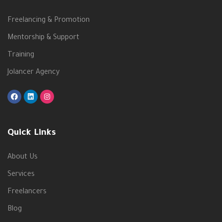
Freelancing & Promotion
Mentorship & Support
Training
Jolancer Agency
Quick Links
About Us
Services
Freelancers
Blog