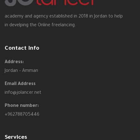
academy and agency established in 2018 in Jordan to help
in develping the Online freelancing.
Contact Info
Address:
Jordan – Amman
Email Address
info@jolancer.net
Phone number:
+962788705446
Services