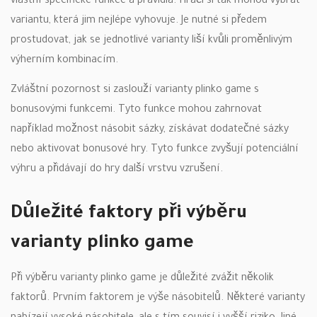
vlastní specifické funkce a pravidla. Hráči si tak mohou vybrat
variantu, která jim nejlépe vyhovuje. Je nutné si předem
prostudovat, jak se jednotlivé varianty liší kvůli proměnlivým
výherním kombinacím.
Zvláštní pozornost si zaslouží varianty plinko game s
bonusovými funkcemi. Tyto funkce mohou zahrnovat
například možnost násobit sázky, získávat dodatečné sázky
nebo aktivovat bonusové hry. Tyto funkce zvyšují potenciální
výhru a přidávají do hry další vrstvu vzrušení.
Důležité faktory při výběru
varianty plinko game
Při výběru varianty plinko game je důležité zvážit několik
faktorů. Prvním faktorem je výše násobitelů. Některé varianty