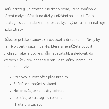
Další strategií je strategie nízkého rizika, která spočívá v
sázení malých částek na dížky s nižšími násobiteli. Tato
strategie sice nenabízí možnost velkých výher, ale minimalizuje
riziko ztráty.
Důležité je také stanovit si rozpočet a držet se ho. Nikdy by
nemělo dojít k sázení peněz, které si nemůžete dovolit
prohrát. Také je dobré si všímat statistik a sledovat, do
kterých dížek disk dopadal v minulosti, ačkoli nemají na
budoucnost vliv.
Stanovte si rozpočet před hraním.
Začněte s malými sázkami.
Nepokoušejte se ztráty dohnat.
Používejte strategie s rozumem
Hrajte pro zábavu.