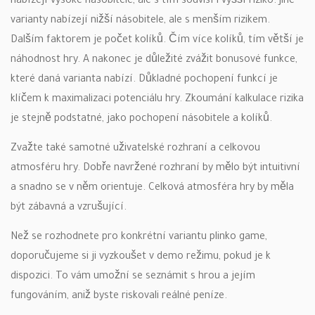
nabízejí vysoké násobitele, ale s tím souvisí i vyšší riziko. Jiné
varianty nabízejí nižší násobitele, ale s menším rizikem.
Dalším faktorem je počet kolíků. Čím více kolíků, tím větší je
náhodnost hry. A nakonec je důležité zvážit bonusové funkce,
které daná varianta nabízí. Důkladné pochopení funkcí je
klíčem k maximalizaci potenciálu hry. Zkoumání kalkulace rizika
je stejně podstatné, jako pochopení násobitele a kolíků.
Zvažte také samotné uživatelské rozhraní a celkovou
atmosféru hry. Dobře navržené rozhraní by mělo být intuitivní
a snadno se v něm orientuje. Celková atmosféra hry by měla
být zábavná a vzrušující.
Než se rozhodnete pro konkrétní variantu plinko game,
doporučujeme si ji vyzkoušet v demo režimu, pokud je k
dispozici. To vám umožní se seznámit s hrou a jejím
fungováním, aniž byste riskovali reálné peníze.