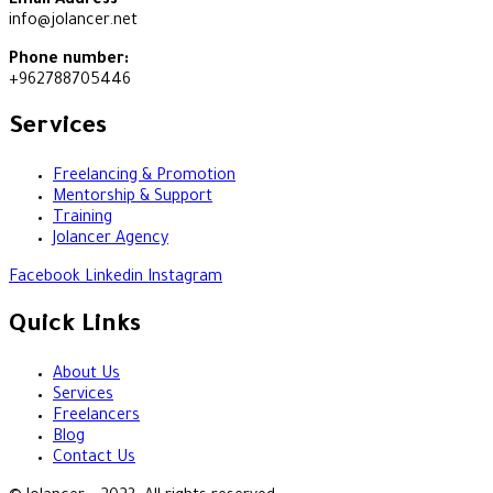
Email Address
info@jolancer.net
Phone number:
+962788705446
Services
Freelancing & Promotion
Mentorship & Support
Training
Jolancer Agency
Facebook
Linkedin
Instagram
Quick Links
About Us
Services
Freelancers
Blog
Contact Us