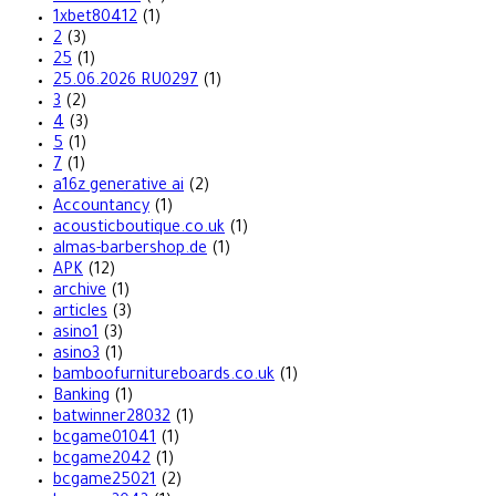
1xbet80412
(1)
2
(3)
25
(1)
25.06.2026 RU0297
(1)
3
(2)
4
(3)
5
(1)
7
(1)
a16z generative ai
(2)
Accountancy
(1)
acousticboutique.co.uk
(1)
almas-barbershop.de
(1)
APK
(12)
archive
(1)
articles
(3)
asino1
(3)
asino3
(1)
bamboofurnitureboards.co.uk
(1)
Banking
(1)
batwinner28032
(1)
bcgame01041
(1)
bcgame2042
(1)
bcgame25021
(2)