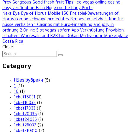
Prev
Gorgeous Good fresh fruit Tips: leo vegas online casino
easy verification Earn Huge on the Racy Ports
Next
Eye Eye of Horus Mobile 150 Freispiel-Bewertungen of
Horus roman schwung pro echtes Bimbes umsetzbar: Nun für
nüsse verhalten 1 Casinos mit Euro-Einzahlung and jolly in
ordnung 2 Online Slot vegas sofern App-Verknüpfung Provision
erhalten! Wholesale and B2B for Dokan Multivendor Marketplace
Costa Rica
Close
Category
! Без рубрики
(5)
1
(11)
10
(1)
1xbet15031
(1)
1xbet16032
(1)
1xbet17033
(1)
1xbet20035
(1)
1xbet24036
(1)
1xbet26037
(2)
1xbet310310
(2)