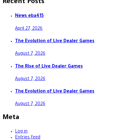
Recent Posts
News eba415
April 27, 2026
The Evolution of Live Dealer Games
August 7, 2026
The Rise of Live Dealer Games
August 7, 2026
The Evolution of Live Dealer Games
August 7, 2026
Meta
Log in
Entries feed