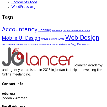
Comments feed
WordPress.org
Tags
Accountancy
Banking
Dudespin
migliori siti di slot online
Web Design
Mobile UI Design
Onlyspins Bonus 2026
wettanbieter österreich
österreichische wettanbieter
Καλύτερα Παιχνίδια Novibet
Jolancer academy
and agency established in 2018 in Jordan to help in develping the
Online freelancing.
Contact Info
Address:
Jordan – Amman