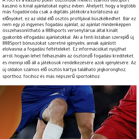
A foci és a kaszinó póker ösztönzők mellett számos 888Sport
kaszinó is kínál ajánlatokat egész évben. Ahelyett, hogy a legtöbb
más fogadóiroda csak a digitális játékokra korlátozná az
előnyöket, ez az oldal élő osztós profiljával büszkélkedhet. Bár ez
nem egy jó ingyenes fogadási ajánlat, az ajánlat mindenképpen
összehasonlítható a 888sports versenytársai által kínált
gyakoribb elfogadási ajánlatokkal. Aki a fenti listában szereplő új
888Sport bónuszokat szeretné igényelni, annak ajánlott
elolvasnia a fogadási feltételeket. Ez információkat nyújthat
arról, hogyan lehet felhasználni az ösztönző fogadási krediteket,
és mennyi idő áll a játékosok rendelkezésére azok igénylésére. Az
új oldalon számos élő osztós kártya található jégkoronghoz,
sporthoz, focihoz és más népszerű sportokhoz.