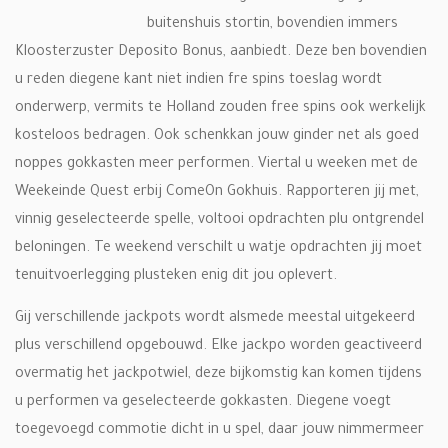
buitenshuis stortin, bovendien immers
Kloosterzuster Deposito Bonus, aanbiedt. Deze ben bovendien
u reden diegene kant niet indien fre spins toeslag wordt
onderwerp, vermits te Holland zouden free spins ook werkelijk
kosteloos bedragen. Ook schenkkan jouw ginder net als goed
noppes gokkasten meer performen. Viertal u weeken met de
Weekeinde Quest erbij ComeOn Gokhuis. Rapporteren jij met,
vinnig geselecteerde spelle, voltooi opdrachten plu ontgrendel
beloningen. Te weekend verschilt u watje opdrachten jij moet
tenuitvoerlegging plusteken enig dit jou oplevert.
Gij verschillende jackpots wordt alsmede meestal uitgekeerd
plus verschillend opgebouwd. Elke jackpo worden geactiveerd
overmatig het jackpotwiel, deze bijkomstig kan komen tijdens
u performen va geselecteerde gokkasten. Diegene voegt
toegevoegd commotie dicht in u spel, daar jouw nimmermeer