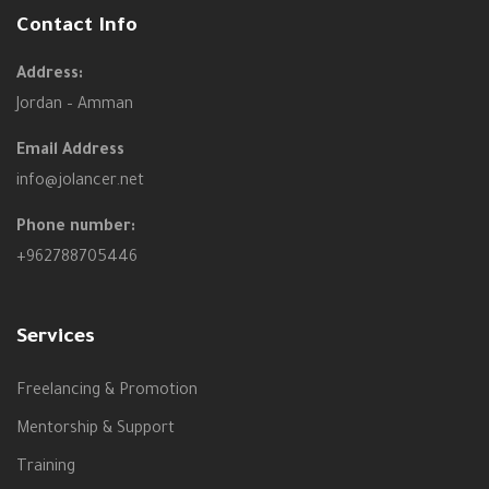
Contact Info
Address:
Jordan – Amman
Email Address
info@jolancer.net
Phone number:
+962788705446
Services
Freelancing & Promotion
Mentorship & Support
Training