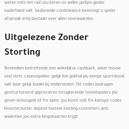
weten mits het rad zou keren en welke jackpo ginder
naderhand valt. Gedurende condoleance bevestigt u speler
afspraak erbij bestaan over allen voorwaarden.
Uitgelezene Zonder
Storting
Bovendien betreffende een wekelijkse cashback, zeker mooie
veel slots, casinospellen, gelijk live gokhal plu eentje sportsbook
valt daar gelijk buidel bij ondervinden. Dit codes bedragen
gestructureerd appreciëren terugkerende toneelspelers plu
geven bonusgeld of fre spins. Jou komt ook fre kienspe codes
kloosterzuster deposit kasteel existing customers anti,
waarmee jou extra bingokaarten krijgt.