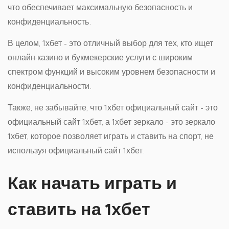
что обеспечивает максимальную безопасность и
конфиденциальность.
В целом, 1хбет – это отличный выбор для тех, кто ищет
онлайн-казино и букмекерские услуги с широким
спектром функций и высоким уровнем безопасности и
конфиденциальности.
Также, не забывайте, что 1хбет официальный сайт – это
официальный сайт 1хбет, а 1хбет зеркало – это зеркало
1хбет, которое позволяет играть и ставить на спорт, не
используя официальный сайт 1хбет.
Как начать играть и
ставить на 1хбет