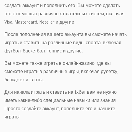
создать аккаунт и пополнить его. Вы можете сделать
это с помощью различных платежных систем, включая
Visa, Mastercard, Neteller и другие.
После пополнения вашего аккаунта вы сможете начать
играть и ставить на различные виды спорта, включая
футбол, баскетбол, теннис и другие.
Вы можете также играть в онлайн-казино, где вы
сможете играть в различные игры, включая рулетку,
блэкджек и слоты.
Для начала играть и ставить на 1хбет вам не нужно
иметь какие-либо специальные навыки или знания.
Просто создайте аккаунт, пополните его и начните
играть!