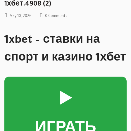
1хбет.4908 (2)
May 10, 2026
0 Comments
1xbet – ставки на
спорт и казино 1хбет
▶️
ИГРАТЬ