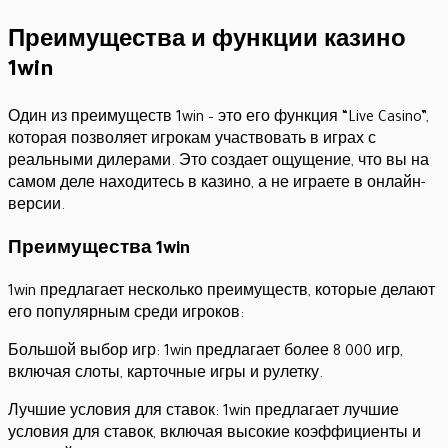
Преимущества и функции казино
1win
Один из преимуществ 1win – это его функция “Live Casino”,
которая позволяет игрокам участвовать в играх с
реальными дилерами. Это создает ощущение, что вы на
самом деле находитесь в казино, а не играете в онлайн-
версии.
Преимущества 1win
1win предлагает несколько преимуществ, которые делают
его популярным среди игроков:
Большой выбор игр: 1win предлагает более 8 000 игр,
включая слоты, карточные игры и рулетку.
Лучшие условия для ставок: 1win предлагает лучшие
условия для ставок, включая высокие коэффициенты и