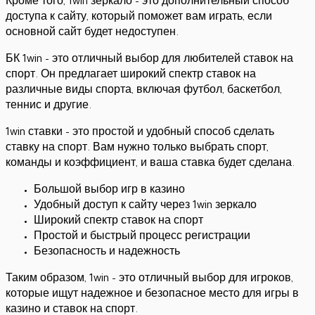
Кроме того, 1win зеркало – это дополнительный способ
доступа к сайту, который поможет вам играть, если
основной сайт будет недоступен.
БК 1win – это отличный выбор для любителей ставок на
спорт. Он предлагает широкий спектр ставок на
различные виды спорта, включая футбол, баскетбол,
теннис и другие.
1win ставки – это простой и удобный способ сделать
ставку на спорт. Вам нужно только выбрать спорт,
команды и коэффициент, и ваша ставка будет сделана.
Большой выбор игр в казино
Удобный доступ к сайту через 1win зеркало
Широкий спектр ставок на спорт
Простой и быстрый процесс регистрации
Безопасность и надежность
Таким образом, 1win – это отличный выбор для игроков,
которые ищут надежное и безопасное место для игры в
казино и ставок на спорт.