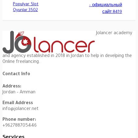
Populyar Slot
– официальный
Oyunlar.3502
сайт.8419
Jolancer academy
and agency established in 2018 in Jordan to help in develping the
Online freelancing.
Contact Info
Address:
Jordan – Amman
Email Address
info@jolancer.net
Phone number:
+962788705446
Services