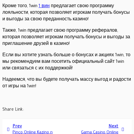
Кроме того, 1win
1 вин
предлагает свою программу
лояльности, которая позволяет игрокам получать бонусы
и выгоды за свою преданность казино!
Также, 1win предлагает свою программу рефералов,
которая позволяет игрокам получать бонусы и выгоды за
приглашение друзей в казино!
Если вы хотите узнать больше о бонусах и акциях 1win, то
мы рекомендуем вам посетить официальный сайт 1win
или связаться с их поддержкой!
Надеемся, что вы будете получать массу выгод и радости
от игры на 1win!
Share Link:
Prev
Next
Pinco Online Kazino n
Gama Casino Online