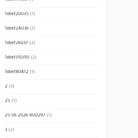
1xbet17033
(1)
1xbet20035
(1)
1xbet24036
(1)
1xbet26037
(2)
1xbet310310
(2)
1xbet80412
(1)
2
(3)
25
(1)
25.06.2026 RU0297
(1)
3
(2)