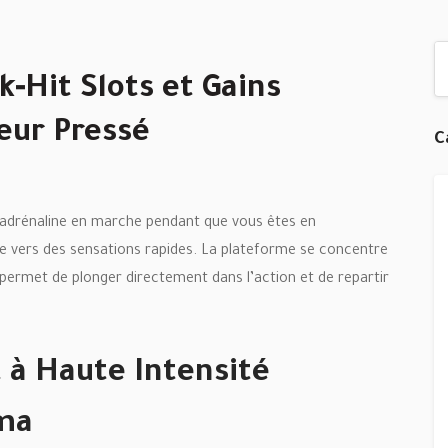
‑Hit Slots et Gains
eur Pressé
C
l’adrénaline en marche pendant que vous êtes en
e vers des sensations rapides. La plateforme se concentre
s permet de plonger directement dans l’action et de repartir
t à Haute Intensité
ama