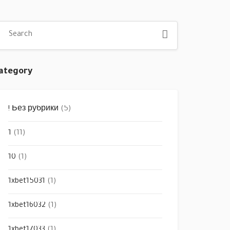
ategory
! Без рубрики
(5)
1
(11)
10
(1)
1xbet15031
(1)
1xbet16032
(1)