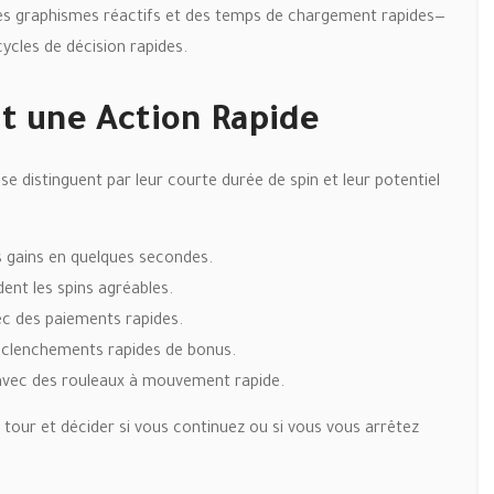
 des graphismes réactifs et des temps de chargement rapides—
cycles de décision rapides.
nt une Action Rapide
s se distinguent par leur courte durée de spin et leur potentiel
s gains en quelques secondes.
ent les spins agréables.
ec des paiements rapides.
éclenchements rapides de bonus.
avec des rouleaux à mouvement rapide.
 tour et décider si vous continuez ou si vous vous arrêtez