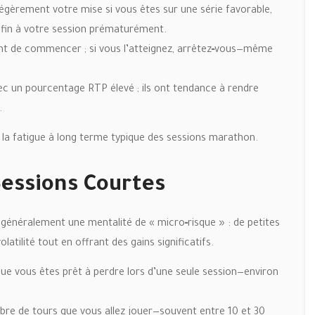
gèrement votre mise si vous êtes sur une série favorable,
t fin à votre session prématurément.
ant de commencer ; si vous l’atteignez, arrêtez‑vous—même
c un pourcentage RTP élevé ; ils ont tendance à rendre
.
t la fatigue à long terme typique des sessions marathon.
Sessions Courtes
 généralement une mentalité de « micro‑risque » : de petites
atilité tout en offrant des gains significatifs.
e vous êtes prêt à perdre lors d’une seule session—environ
re de tours que vous allez jouer—souvent entre 10 et 30