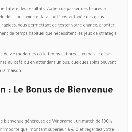
médiateté des résultats. Au lieu de passer des heures à
de décision rapide et la visibilité instantanée des gains.
s rapides, vous permettant de tester votre chance, profiter
ent de temps habituel que nécessitent les jeux de stratégie
s de vie modernes où le temps est précieux mais le désir
tente au café ou en attendant un bus, quelques spins peuvent
à la maison.
in : Le Bonus de Bienvenue
re de bienvenue généreuse de Winorama : un match de 100%
 n’importe quel montant supérieur à €10 et regardez votre