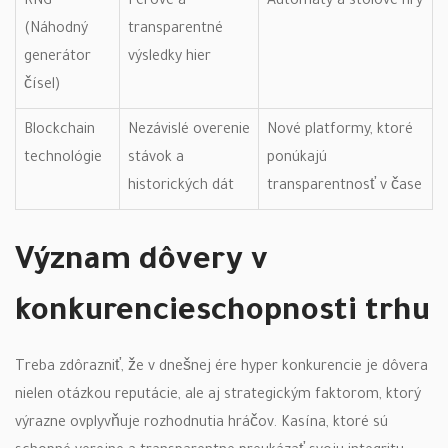
RNG
Férové a
Automaty a stolové hry
(Náhodný
transparentné
generátor
výsledky hier
čísel)
Blockchain
Nezávislé overenie
Nové platformy, ktoré
technológie
stávok a
ponúkajú
historických dát
transparentnosť v čase
Význam dôvery v
konkurencieschopnosti trhu
Treba zdôrazniť, že v dnešnej ére hyper konkurencie je dôvera
nielen otázkou reputácie, ale aj strategickým faktorom, ktorý
výrazne ovplyvňuje rozhodnutia hráčov. Kasína, ktoré sú