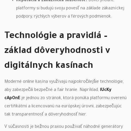
Reputácia a zákaznícka skúsenosť:
Dôveryhodné
platformy si budujú svoju povesť na základe zákazníckej
podpory, rýchlych výberov a férových podmienok.
Technológie a pravidlá –
základ dôveryhodnosti v
digitálnych kasínach
Moderné online kasína využívajú najpokročilejšie technológie,
aby zabezpečili bezpečné a fair hranie. Napríklad,
lUcKy
cApOnE
je jednou zo stránok, ktorá ponúka platformu overenú
certifikátmi a licencovanú na európskej úrovni, zabezpečujúc
tak transparentnosť a dôveryhodnosť hier.
V súčasnosti je bežnou praxou používať náhodné generátory