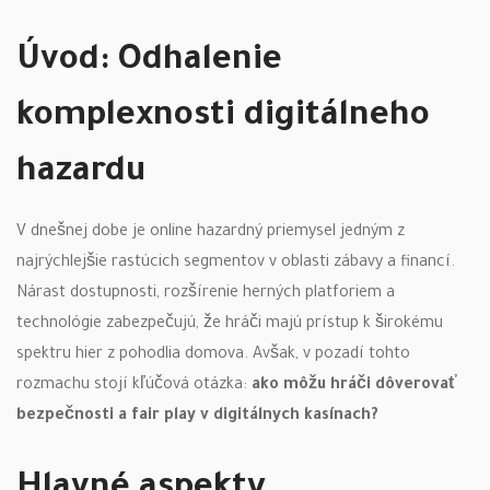
Úvod: Odhalenie
komplexnosti digitálneho
hazardu
V dnešnej dobe je online hazardný priemysel jedným z
najrýchlejšie rastúcich segmentov v oblasti zábavy a financí.
Nárast dostupnosti, rozšírenie herných platforiem a
technológie zabezpečujú, že hráči majú prístup k širokému
spektru hier z pohodlia domova. Avšak, v pozadí tohto
rozmachu stojí kľúčová otázka:
ako môžu hráči dôverovať
bezpečnosti a fair play v digitálnych kasínach?