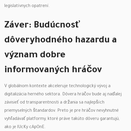
legislatívnych opatrení.
Záver: Budúcnosť
dôveryhodného hazardu a
význam dobre
informovaných hráčov
V globálnom kontexte akceleruje technologický vývoj a
digitalizácia herného sektora. Dôvera hráčov bude aj naďalej
závisieť od transparentnosti a držania sa najlepších
priemyselných štandardov. Preto je pre hráčov nevyhnutné
vyhľadávať platformy, ktoré práve takúto dôveru garantujú,
ako je lUcKy cApOnE.