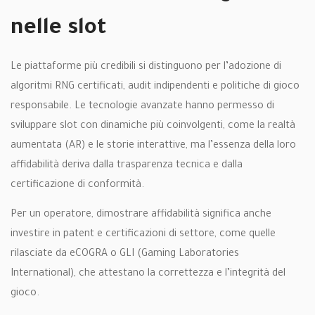
nelle slot
Le piattaforme più credibili si distinguono per l’adozione di
algoritmi RNG certificati, audit indipendenti e politiche di gioco
responsabile. Le tecnologie avanzate hanno permesso di
sviluppare slot con dinamiche più coinvolgenti, come la realtà
aumentata (AR) e le storie interattive, ma l’essenza della loro
affidabilità deriva dalla trasparenza tecnica e dalla
certificazione di conformità.
Per un operatore, dimostrare affidabilità significa anche
investire in patent e certificazioni di settore, come quelle
rilasciate da eCOGRA o GLI (Gaming Laboratories
International), che attestano la correttezza e l’integrità del
gioco.