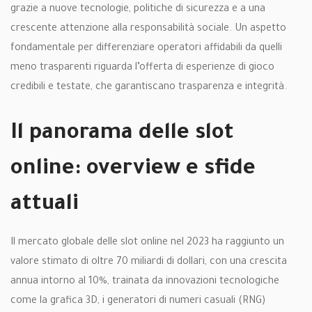
grazie a nuove tecnologie, politiche di sicurezza e a una
crescente attenzione alla responsabilità sociale. Un aspetto
fondamentale per differenziare operatori affidabili da quelli
meno trasparenti riguarda l’offerta di esperienze di gioco
credibili e testate, che garantiscano trasparenza e integrità.
Il panorama delle slot
online: overview e sfide
attuali
Il mercato globale delle slot online nel 2023 ha raggiunto un
valore stimato di oltre 70 miliardi di dollari, con una crescita
annua intorno al 10%, trainata da innovazioni tecnologiche
come la grafica 3D, i generatori di numeri casuali (RNG)