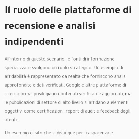
Il ruolo delle piattaforme di
recensione e analisi
indipendenti
All’interno di questo scenario, le fonti di informazione
specializzate svolgono un ruolo strategico. Un esempio di
affidabilità è rappresentato da realtà che forniscono analisi
approfondite e dati verificati. Google e altre piattaforme di
ricerca ormai privilegiano contenuti verificati e aggiornati, ma
le pubblicazioni di settore di alto livello si affidano a elementi
oggettivi come certificazioni, report di audit e feedback degli
utenti.
Un esempio di sito che si distingue per trasparenza e