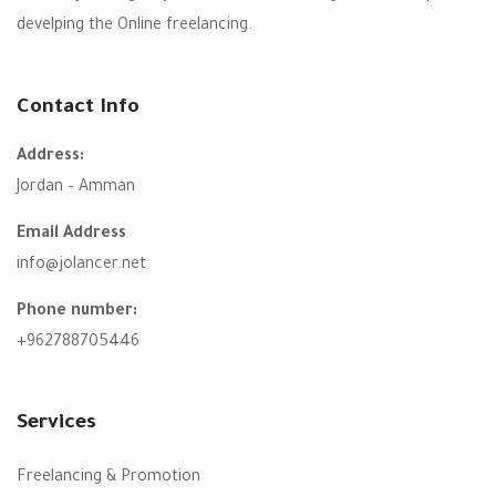
develping the Online freelancing.
Contact Info
Address:
Jordan – Amman
Email Address
info@jolancer.net
Phone number:
+962788705446
Services
Freelancing & Promotion