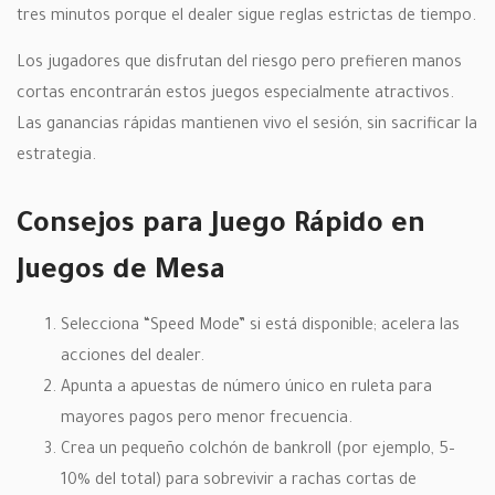
tres minutos porque el dealer sigue reglas estrictas de tiempo.
Los jugadores que disfrutan del riesgo pero prefieren manos
cortas encontrarán estos juegos especialmente atractivos.
Las ganancias rápidas mantienen vivo el sesión, sin sacrificar la
estrategia.
Consejos para Juego Rápido en
Juegos de Mesa
Selecciona “Speed Mode” si está disponible; acelera las
acciones del dealer.
Apunta a apuestas de número único en ruleta para
mayores pagos pero menor frecuencia.
Crea un pequeño colchón de bankroll (por ejemplo, 5–
10% del total) para sobrevivir a rachas cortas de