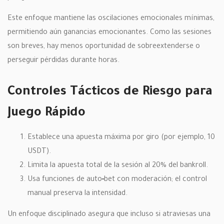
Este enfoque mantiene las oscilaciones emocionales mínimas,
permitiendo aún ganancias emocionantes. Como las sesiones
son breves, hay menos oportunidad de sobreextenderse o
perseguir pérdidas durante horas.
Controles Tácticos de Riesgo para
Juego Rápido
Establece una apuesta máxima por giro (por ejemplo, 10
USDT).
Limita la apuesta total de la sesión al 20% del bankroll.
Usa funciones de auto‑bet con moderación; el control
manual preserva la intensidad.
Un enfoque disciplinado asegura que incluso si atraviesas una