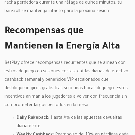
racha perdedora durante una ráfaga de quince minutos, tu
bankroll se mantenga intacto para la próxima sesión.
Recompensas que
Mantienen la Energía Alta
BetPlay ofrece recompensas recurrentes que se alinean con
estilos de juego en sesiones cortas: caídas diarias de efectivo,
cashback semanal y beneficios VIP escalonados que
desbloquean giros gratis tras solo unas horas de juego. Estos
incentivos animan a los jugadores a volver con frecuencia sin
comprometer largos períodos en la mesa.
Daily Rakeback:
Hasta X% de las apuestas devueltas
diariamente.