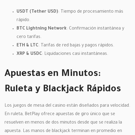
USDT (Tether USD)
: Tiempo de procesamiento más
rápido.
BTC Lightning Network
: Confirmación instantánea y
cero tarifas.
ETH & LTC
: Tarifas de red bajas y pagos rápidos.
XRP & USDC
: Liquidaciones casi instantáneas.
Apuestas en Minutos:
Ruleta y Blackjack Rápidos
Los juegos de mesa del casino están diseñados para velocidad.
En ruleta, BetPlay ofrece apuestas de giro único que se
resuelven en menos de dos minutos desde que se realiza la
apuesta. Las manos de blackjack terminan en promedio en