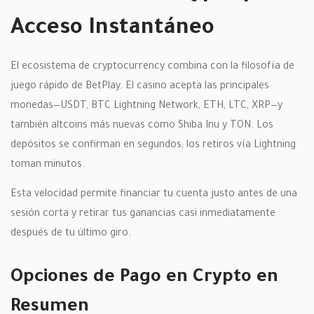
Acceso Instantáneo
El ecosistema de cryptocurrency combina con la filosofía de
juego rápido de BetPlay. El casino acepta las principales
monedas—USDT, BTC Lightning Network, ETH, LTC, XRP—y
también altcoins más nuevas como Shiba Inu y TON. Los
depósitos se confirman en segundos; los retiros vía Lightning
toman minutos.
Esta velocidad permite financiar tu cuenta justo antes de una
sesión corta y retirar tus ganancias casi inmediatamente
después de tu último giro.
Opciones de Pago en Crypto en
Resumen