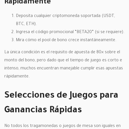
Rápidamente
Deposita cualquier criptomoneda soportada (USDT,
BTC, ETH).
Ingresa el código promocional “BETA20” (si se requiere).
Mira cómo el pool de bono crece instantáneamente.
La única condición es el requisito de apuesta de 80× sobre el
monto del bono, pero dado que el tiempo de juego es corto e
intenso, muchos encuentran manejable cumplir esas apuestas
rápidamente.
Selecciones de Juegos para
Ganancias Rápidas
No todos los tragamonedas o juegos de mesa son iguales en